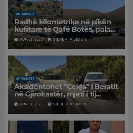
AKTUALITET
Radhë kilometrike në pikën
kufitare të Qafë Botës, pala
greke raporton defekt në
KOR 31, 2026
GILBERTA SIMONI
sistem, qytetarët mbeten të
bllokuar
AKTUALITET
Aksidentohet “Cekja” i Beratit
në Gjirokastër, mjeti i tij
përplaset me atë të klerikut
KOR 31, 2026
GILBERTA SIMONI
bektashian