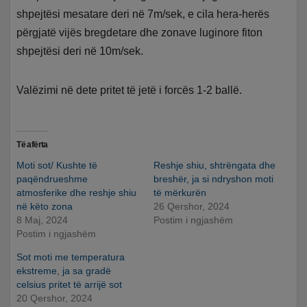
shpejtësi mesatare deri në 7m/sek, e cila hera-herës
përgjatë vijës bregdetare dhe zonave luginore fiton
shpejtësi deri në 10m/sek.
Valëzimi në dete pritet të jetë i forcës 1-2 ballë.
Të afërta
Moti sot/ Kushte të
Reshje shiu, shtrëngata dhe
paqëndrueshme
breshër, ja si ndryshon moti
atmosferike dhe reshje shiu
të mërkurën
në këto zona
26 Qershor, 2024
8 Maj, 2024
Postim i ngjashëm
Postim i ngjashëm
Sot moti me temperatura
ekstreme, ja sa gradë
celsius pritet të arrijë sot
20 Qershor, 2024