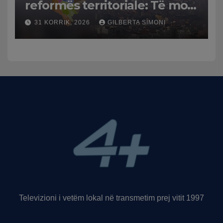
reformës territoriale: Të mos
humbasim identitetin e
31 KORRIK, 2026
GILBERTA SIMONI
qytetit
Televizioni i vetëm lokal në transmetim prej vitit 1997