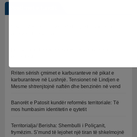
Postimet e fundit
Shkeli “Arrestin në shtëpi” dhe vodhi automjetin,
arrestohet 43-vjeçari
Divjaka kundër reformës territoriale, banorët dalin
në protestë.
Rriten sërish çmimet e karburanteve në pikat e
karburanteve në Lushnjë. Tensionet në Lindjen e
Mesme shtrenjtojnë naftën dhe benzinën në vend
Banorët e Patosit kundër reformës territoriale: Të
mos humbasim identitetin e qytetit
Territorialja/ Berisha: Shembulli i Poliçanit,
frymëzim. S’mund të lejohet një tiran të shkelmojnë