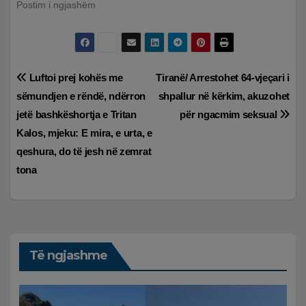
Postim i ngjashëm
Lëvizje
Luftoi prej kohës me
Tiranë/ Arrestohet 64-vjeçari i
sëmundjen e rëndë, ndërron
shpallur në kërkim, akuzohet
te
jetë bashkëshortja e Tritan
për ngacmim seksual
postimet
Kalos, mjeku: E mira, e urta, e
qeshura, do të jesh në zemrat
tona
Të ngjashme