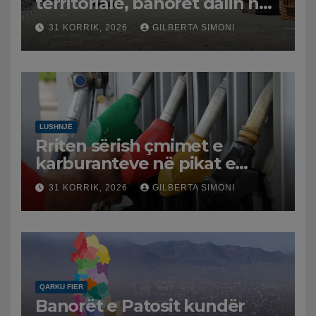
territoriale, banorët dalin në
protestë.
31 KORRIK, 2026
GILBERTA SIMONI
LUSHNJË
Rriten sërish çmimet e
karburanteve në pikat e
karburanteve në Lushnjë.
31 KORRIK, 2026
GILBERTA SIMONI
Tensionet në Lindjen e
Mesme shtrenjtojnë naftën
dhe benzinën në vend
QARKU FIER
Banorët e Patosit kundër