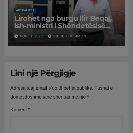
AKTUALITET
Lirohet nga burgu Ilir Beqaj,
ish-ministri i Shëndetësisë
‘kthehet’ në shtëpi, GJKKO i
KOR 31, 2026
GILBERTA SIMONI
ndryshon masën e arrestit
Lini një Përgjigje
Adresa juaj email s’do të bëhet publike.
Fushat e
domosdoshme janë shënuar me një
*
Koment
*