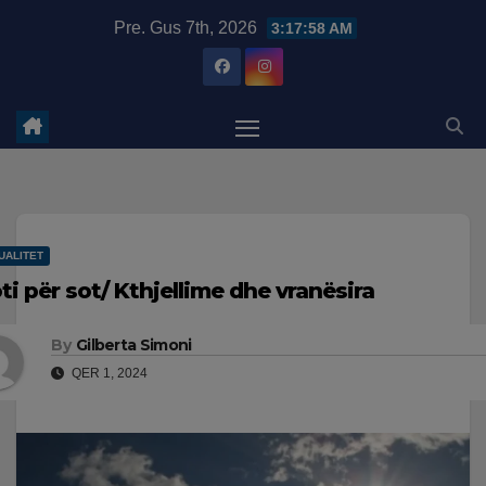
Skip
modal-check
Pre. Gus 7th, 2026
3:17:59 AM
to
content
UALITET
ti për sot/ Kthjellime dhe vranësira
By
Gilberta Simoni
QER 1, 2024