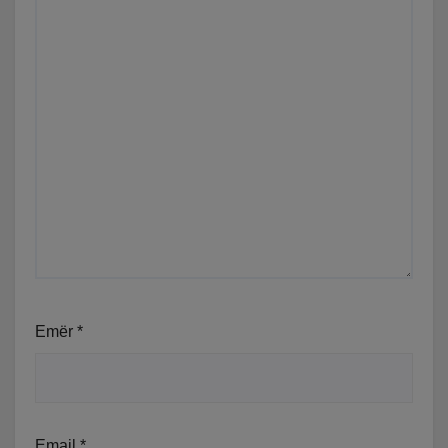
Emër
*
Email
*