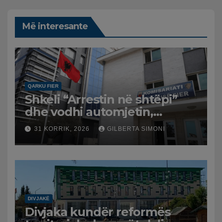
Më interesante
QARKU FIER
Shkeli “Arrestin në shtëpi”
dhe vodhi automjetin,
arrestohet 43-vjeçari
31 KORRIK, 2026
GILBERTA SIMONI
DIVJAKË
Divjaka kundër reformës