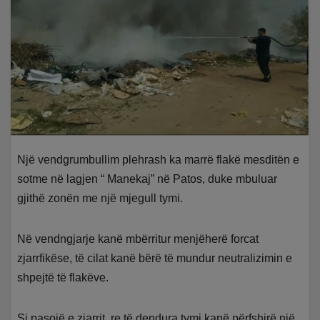
Një vendgrumbullim plehrash ka marrë flakë mesditën e
sotme në lagjen “ Manekaj” në Patos, duke mbuluar
gjithë zonën me një mjegull tymi.
Në vendngjarje kanë mbërritur menjëherë forcat
zjarrfikëse, të cilat kanë bërë të mundur neutralizimin e
shpejtë të flakëve.
Si pasojë e zjarrit, re të dendura tymi kanë përfshirë një