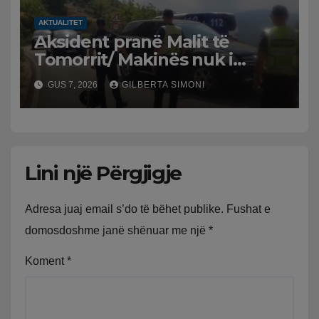
AKTUALITET
Aksident pranë Malit të
Tomorrit/ Makinës nuk i
punuan frenat dhe doli nga
GUS 7, 2026
GILBERTA SIMONI
rruga, plagosen 7 persona, dy
në gjendje të rëndë te
Trauma
Lini një Përgjigje
Adresa juaj email s’do të bëhet publike.
Fushat e
domosdoshme janë shënuar me një
*
Koment
*