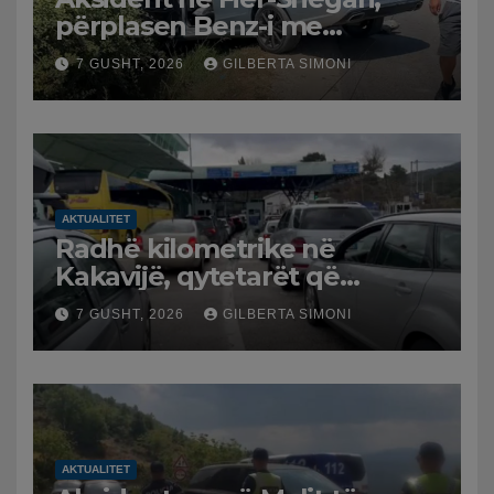
përplasen Benz-i me
furgonin, plagoset një i
7 GUSHT, 2026
GILBERTA SIMONI
moshuar
AKTUALITET
Radhë kilometrike në
Kakavijë, qytetarët që
kthehen në Shqipëri
7 GUSHT, 2026
GILBERTA SIMONI
bllokohen në temperatura të
larta, pala greke punon me
ritme të ngadalta
AKTUALITET