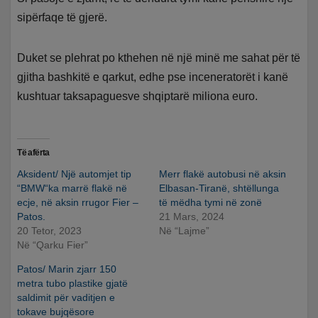
sipërfaqe të gjerë.
Duket se plehrat po kthehen në një minë me sahat për të
gjitha bashkitë e qarkut, edhe pse inceneratorët i kanë
kushtuar taksapaguesve shqiptarë miliona euro.
Të afërta
Aksident/ Një automjet tip
Merr flakë autobusi në aksin
“BMW“ka marrë flakë në
Elbasan-Tiranë, shtëllunga
ecje, në aksin rrugor Fier –
të mëdha tymi në zonë
Patos.
21 Mars, 2024
20 Tetor, 2023
Në “Lajme”
Në “Qarku Fier”
Patos/ Marin zjarr 150
metra tubo plastike gjatë
saldimit për vaditjen e
tokave bujqësore