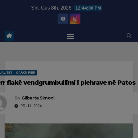
Skip
modal-check
Sht. Gus 8th, 2026
12:44:01 PM
to
content
UALITET
QARKU FIER
rr flakë vendgrumbullimi i plehrave në Patos
By
Gilberta Simoni
PRI 11, 2024