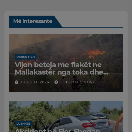
Më interesante
QARKU FIER
Vijon beteja me flakët ne
Mallakastër nga toka dhe
nga ajri me dy helikopterë.
7 GUSHT, 2026
GILBERTA SIMONI
LUSHNJË
Aksident në Fier-Shegan,