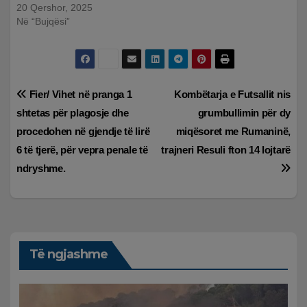
20 Qershor, 2025
Në “Bujqësi”
Lëvizje
Fier/ Vihet në pranga 1
Kombëtarja e Futsallit nis
shtetas për plagosje dhe
grumbullimin për dy
te
procedohen në gjendje të lirë
miqësoret me Rumaninë,
postimet
6 të tjerë, për vepra penale të
trajneri Resuli fton 14 lojtarë
ndryshme.
Të ngjashme