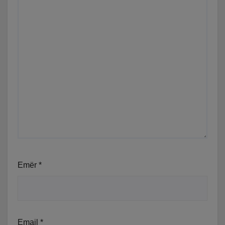
Emër
*
Email
*