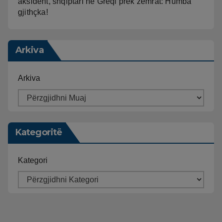
aksident, shqiptari në Greqi prek zemrat: Humba
gjithçka!
Arkiva
Arkiva
Kategoritë
Kategori