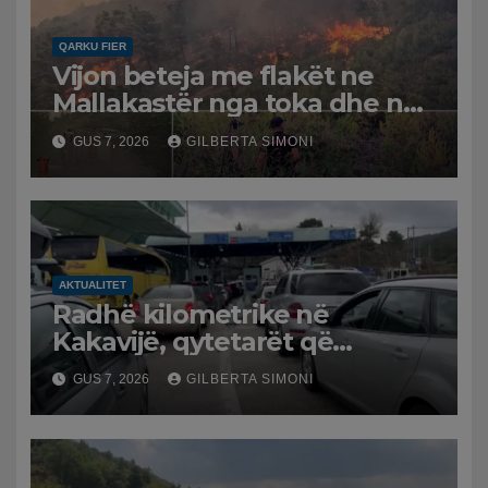
QARKU FIER
Vijon beteja me flakët ne
Mallakastër nga toka dhe nga
ajri me dy helikopterë.
GUS 7, 2026
GILBERTA SIMONI
AKTUALITET
Radhë kilometrike në
Kakavijë, qytetarët që
kthehen në Shqipëri
GUS 7, 2026
GILBERTA SIMONI
bllokohen në temperatura të
larta, pala greke punon me
ritme të ngadalta