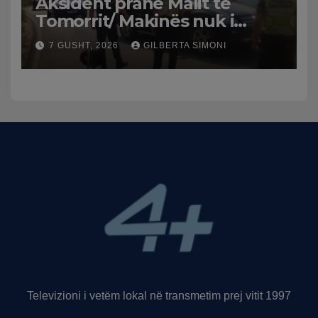
Aksident pranë Malit të
Tomorrit/ Makinës nuk i
punuan frenat dhe doli nga
7 GUSHT, 2026
GILBERTA SIMONI
rruga, plagosen 7 persona,
dy në gjendje të rëndë te
Trauma
Televizioni i vetëm lokal në transmetim prej vitit 1997