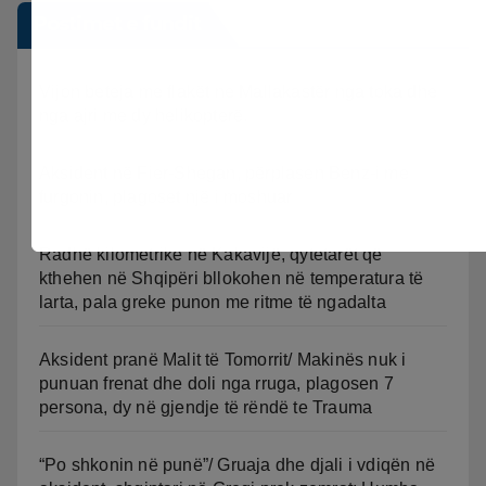
Postimet e fundit
Vijon beteja me flakët ne Mallakastër nga toka dhe
nga ajri me dy helikopterë.
Aksident në Fier-Shegan, përplasen Benz-i me
furgonin, plagoset një i moshuar
Radhë kilometrike në Kakavijë, qytetarët që
kthehen në Shqipëri bllokohen në temperatura të
larta, pala greke punon me ritme të ngadalta
Aksident pranë Malit të Tomorrit/ Makinës nuk i
punuan frenat dhe doli nga rruga, plagosen 7
persona, dy në gjendje të rëndë te Trauma
“Po shkonin në punë”/ Gruaja dhe djali i vdiqën në