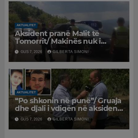
ritme të ngadalta
AKTUALITET
Aksident pranë Malit të
Tomorrit/ Makinës nuk i
punuan frenat dhe doli nga
GUS 7, 2026
GILBERTA SIMONI
rruga, plagosen 7 persona, dy
në gjendje të rëndë te
Trauma
AKTUALITET
“Po shkonin në punë”/ Gruaja
dhe djali i vdiqën në aksident,
shqiptari në Greqi prek
GUS 7, 2026
GILBERTA SIMONI
zemrat: Humba gjithçka!