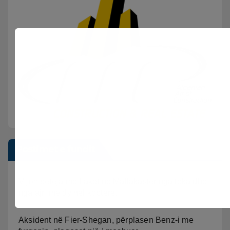
Postimet e fundit
Vijon beteja me flakët ne Mallakastër nga toka dhe
nga ajri me dy helikopterë.
Aksident në Fier-Shegan, përplasen Benz-i me