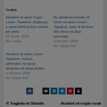
Të afërta
Aksident në aksin rrugor
Dy aksidente brenda 24
Levan- Tepelenë, drejtuesja
orësh në aksin Levan–
e mjetit është jashtë rrezikut
Tepelenë, katër të lënduar
për jetën.
dhe dëme në disa
22 Korrik, 2023
automjete
Në “Lajme”
3 Qershor, 2026
Në “Qarku Fier”
Aksident në aksin Levan-
Tepelenë, makina
përfundon në kanal,
dërgohet në spital shoferi
3 Qershor, 2026
Në “Qarku Fier”
Lëvizje
Tragjedia në Shkodër,
Aksident në rrugën rurale