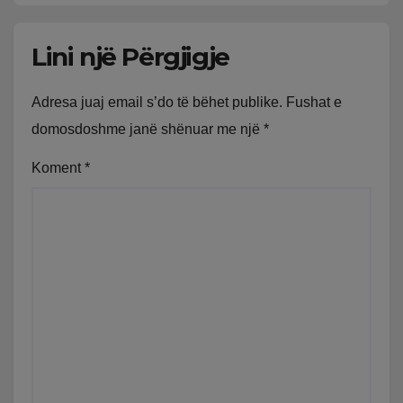
Lini një Përgjigje
Adresa juaj email s’do të bëhet publike.
Fushat e
domosdoshme janë shënuar me një
*
Koment
*