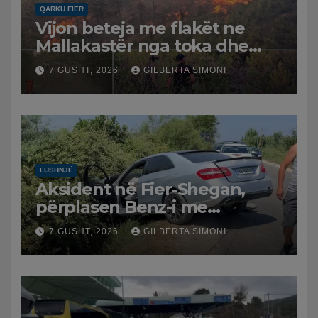
QARKU FIER
Vijon beteja me flakët ne
Mallakastër nga toka dhe
nga ajri me dy helikopterë.
7 GUSHT, 2026
GILBERTA SIMONI
LUSHNJË
Aksident në Fier-Shegan,
përplasen Benz-i me
furgonin, plagoset një i
7 GUSHT, 2026
GILBERTA SIMONI
moshuar