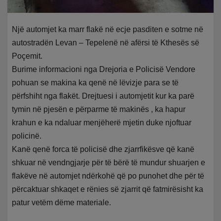
Një automjet ka marr flakë në ecje pasditen e sotme në
autostradën Levan – Tepelenë në afërsi të Kthesës së
Poçemit.
Burime informacioni nga Drejoria e Policisë Vendore
pohuan se makina ka qenë në lëvizje para se të
përfshiht nga flakët. Drejtuesi i automjetit kur ka parë
tymin në pjesën e përparme të makinës , ka hapur
krahun e ka ndaluar menjëherë mjetin duke njoftuar
policinë.
Kanë qenë forca të policisë dhe zjarrfikësve që kanë
shkuar në vendngjarje për të bërë të mundur shuarjen e
flakëve në automjet ndërkohë që po punohet dhe për të
përcaktuar shkaqet e rënies së zjarrit që fatmirësisht ka
patur vetëm dëme materiale.