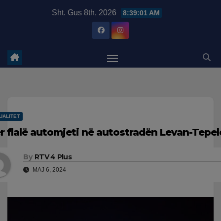
Skip
modal-check
Sht. Gus 8th, 2026
8:39:02 AM
to
content
UALITET
r flalë automjeti në autostradën Levan-Tepe
By
RTV 4 Plus
MAJ 6, 2024