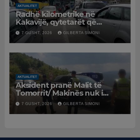
AKTUALITET
Radhë kilometrike në
Kakavijë, qytetarët që
kthehen në Shqipëri
7 GUSHT, 2026
GILBERTA SIMONI
bllokohen në temperatura të
larta, pala greke punon me
ritme të ngadalta
AKTUALITET
Aksident pranë Malit të
Tomorrit/ Makinës nuk i
punuan frenat dhe doli nga
7 GUSHT, 2026
GILBERTA SIMONI
rruga, plagosen 7 persona,
dy në gjendje të rëndë te
Trauma