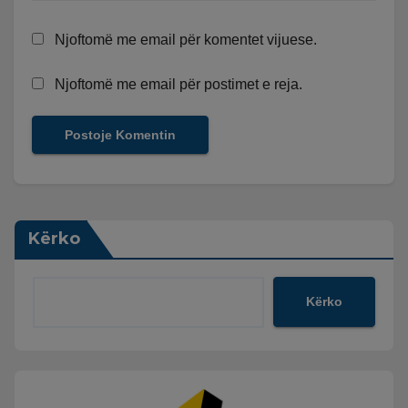
Njoftomë me email për komentet vijuese.
Njoftomë me email për postimet e reja.
Kërko
Kërko