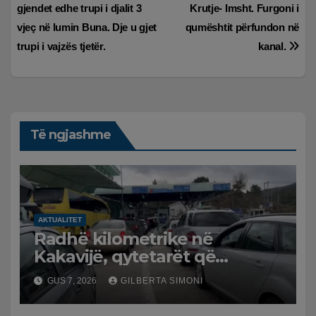
gjendet edhe trupi i djalit 3
Krutje- Imsht. Furgoni i
te
vjeç në lumin Buna. Dje u gjet
qumështit përfundon në
postimet
trupi i vajzës tjetër.
kanal.
Të ngjashme
AKTUALITET
Radhë kilometrike në
Kakavijë, qytetarët që
kthehen në Shqipëri
GUS 7, 2026
GILBERTA SIMONI
bllokohen në temperatura të
larta, pala greke punon me