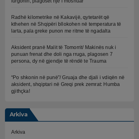
furgonin, plagoset një i moshuar
Radhë kilometrike në Kakavijë, qytetarët që
kthehen në Shqipëri bllokohen në temperatura të
larta, pala greke punon me ritme të ngadalta
Aksident pranë Malit të Tomorrit/ Makinës nuk i
punuan frenat dhe doli nga rruga, plagosen 7
persona, dy në gjendje të rëndë te Trauma
“Po shkonin në punë”/ Gruaja dhe djali i vdiqën në
aksident, shqiptari në Greqi prek zemrat: Humba
gjithçka!
Arkiva
Arkiva