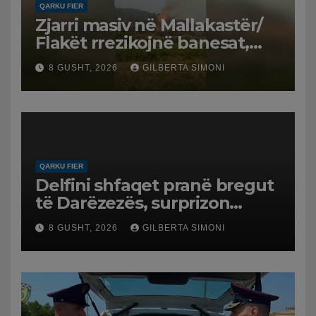
QARKU FIER
Zjarri masiv në Mallakastër/
Flakët rrezikojnë banesat,
Policia evakuon disa familje
8 GUSHT, 2026
GILBERTA SIMONI
në Koilac
QARKU FIER
Delfini shfaqet pranë bregut
të Darëzezës, surprizon
pushuesit dhe banorët
8 GUSHT, 2026
GILBERTA SIMONI