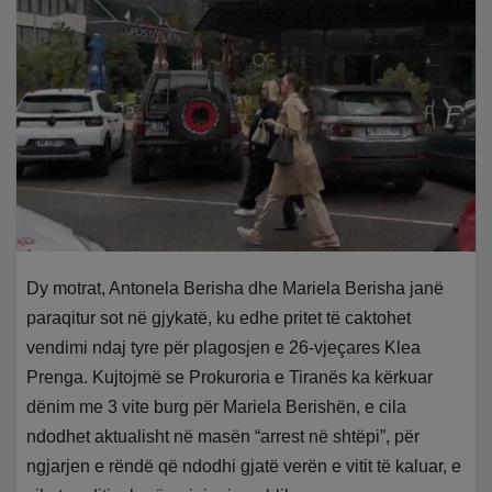
Dy motrat, Antonela Berisha dhe Mariela Berisha janë
paraqitur sot në gjykatë, ku edhe pritet të caktohet
vendimi ndaj tyre për plagosjen e 26-vjeçares Klea
Prenga. Kujtojmë se Prokuroria e Tiranës ka kërkuar
dënim me 3 vite burg për Mariela Berishën, e cila
ndodhet aktualisht në masën “arrest në shtëpi”, për
ngjarjen e rëndë që ndodhi gjatë verën e vitit të kaluar, e