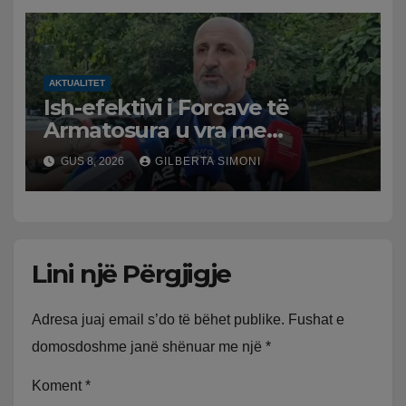
AKTUALITET
Ish-efektivi i Forcave të
Armatosura u vra me
kallashnikov nga shoku i
GUS 8, 2026
GILBERTA SIMONI
fëmijërisë, zv. drejtori i
Hetimit: Kishin konflikt të
mbartur prej disa kohësh
Lini një Përgjigje
Adresa juaj email s’do të bëhet publike.
Fushat e
domosdoshme janë shënuar me një
*
Koment
*