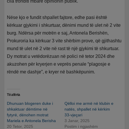
cila tronditi mbarë opinionin publik.
Nëse kjo e fundit shpallet fajtore, edhe pasi është
kërkuar gjykimi i shkurtuar, dënimi mund të ulet në 2 vite
burg. Ndërsa për motrën e saj, Antonela Berishën,
Prokuroria ka kërkuar 3 vite shërbim prove, që gjithashtu
mund të ulet në 2 vite në rast të një gjykimi të shkurtuar.
Dy motrat u vetëdorëzuan në polici në tetor 2024 dhe
akuzohen për kryerjen e veprës penale “plagosje e
rëndë me dashje”, e kryer në bashkëpunim.
Të afërta
Dhunuan blogeren duke i
Qëlloi me armë në klubin e
shkaktuar dëmtime në
natës, shpallet në kërkim
fytyrë, dënohen motrat
33-vjeçari
Mariela e Antonela Berisha
3 Janar, 2025
20 Tetor, 2025
Postim i ngjashëm