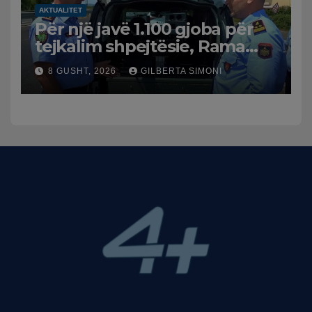
AKTUALITET
Për një javë 1.100 gjoba për
tejkalim shpejtësie, Rama
publikon videon: Kamerat e
8 GUSHT, 2026
GILBERTA SIMONI
trafikut së shpejti në
funksion