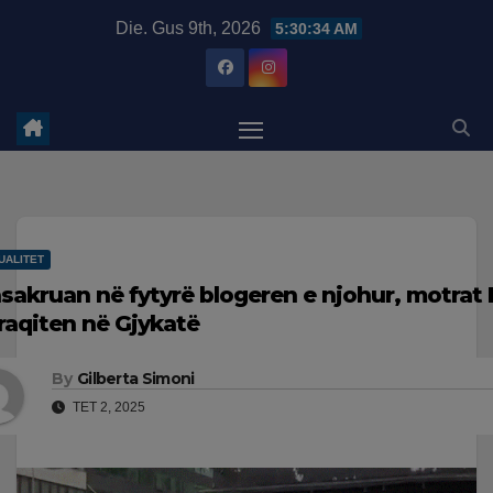
Skip
modal-check
Die. Gus 9th, 2026
5:30:34 AM
to
content
UALITET
sakruan në fytyrë blogeren e njohur, motrat 
raqiten në Gjykatë
By
Gilberta Simoni
TET 2, 2025