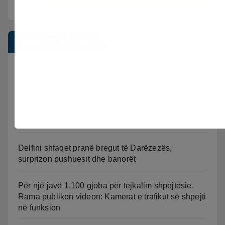
Postimet e fundit
Sherr në burgun e Fierit, dy të burgosur
përfundojnë në spital
Zjarri masiv në Mallakastër/ Flakët rrezikojnë
banesat, Policia evakuon disa familje në Koilac
Delfini shfaqet pranë bregut të Darëzezës,
surprizon pushuesit dhe banorët
Për një javë 1.100 gjoba për tejkalim shpejtësie,
Rama publikon videon: Kamerat e trafikut së shpejti
në funksion