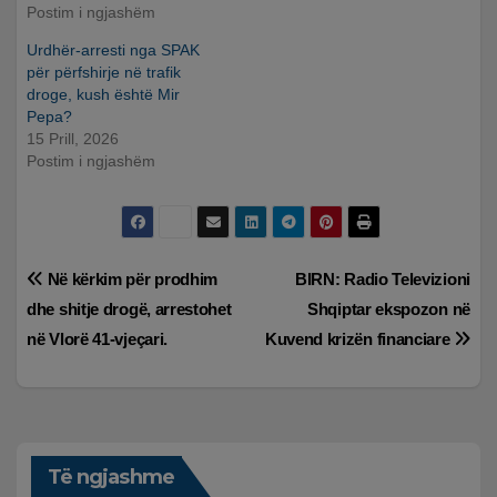
Postim i ngjashëm
Urdhër-arresti nga SPAK
për përfshirje në trafik
droge, kush është Mir
Pepa?
15 Prill, 2026
Postim i ngjashëm
Lëvizje
Në kërkim për prodhim
BIRN: Radio Televizioni
dhe shitje drogë, arrestohet
Shqiptar ekspozon në
te
në Vlorë 41-vjeçari.
Kuvend krizën financiare
postimet
Të ngjashme