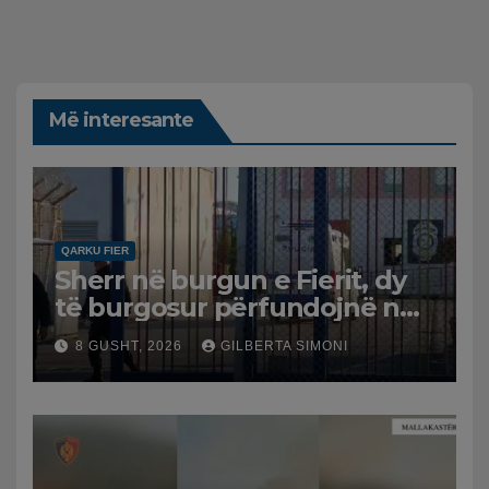
Më interesante
QARKU FIER
Sherr në burgun e Fierit, dy
të burgosur përfundojnë në
spital
8 GUSHT, 2026
GILBERTA SIMONI