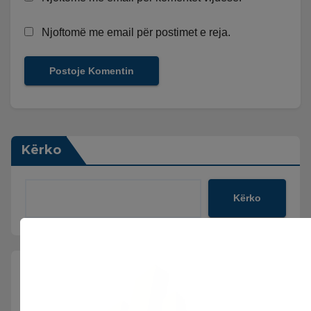
Njoftomë me email për postimet e reja.
Kërko
Kërko