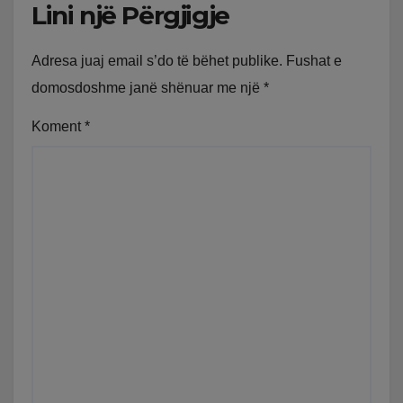
Lini një Përgjigje
Adresa juaj email s’do të bëhet publike.
Fushat e
domosdoshme janë shënuar me një
*
Koment
*