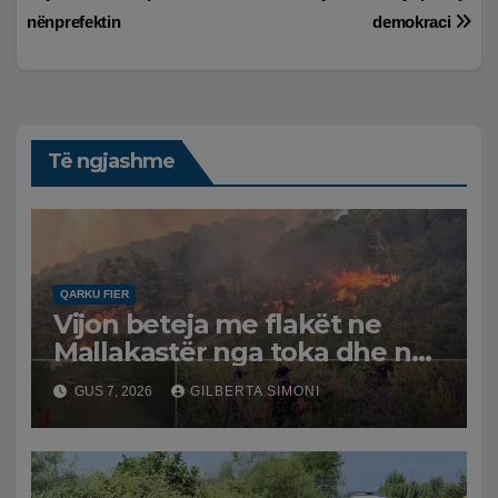
nënprefektin
demokraci
Të ngjashme
QARKU FIER
Vijon beteja me flakët ne
Mallakastër nga toka dhe nga
ajri me dy helikopterë.
GUS 7, 2026
GILBERTA SIMONI