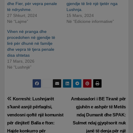
dhe Fier, për vepra penale
gjendje të lirë një tjetër nga
të ndryshme.
Lushnja.
27 Shkurt, 2024
15 Mars, 2024
Në “Lajme”
Në “Edicione informative”
Vihen në pranga dhe
procedohen në gjendje të
lirë për dhunë në familje
dhe vepra të tjera penale
disa shtetas
17 Mars, 2026
Në “Lushnjë”
Lëvizje
Korreshi: Lushnjarët
Ambasadori i BE Tiranë për
s’kanë asnjë përfaqësi,
gjuhën e ashpër të Metës
te
vendosni qoftë një komunist
ndaj Dumanit dhe SPAK:
postimet
për dinjitet! Balla e fton:
Sulmet ndaj gjyqësorit nuk
Hajde konkurro për
janë të denja për një