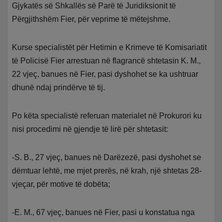
Gjykatës së Shkallës së Parë të Juridiksionit të
Përgjithshëm Fier, për veprime të mëtejshme.
Kurse specialistët për Hetimin e Krimeve të Komisariatit
të Policisë Fier arrestuan në flagrancë shtetasin K. M.,
22 vjeç, banues në Fier, pasi dyshohet se ka ushtruar
dhunë ndaj prindërve të tij.
Po këta specialistë referuan materialet në Prokurori ku
nisi procedimi në gjendje të lirë për shtetasit:
-S. B., 27 vjeç, banues në Darëzezë, pasi dyshohet se
dëmtuar lehtë, me mjet prerës, në krah, një shtetas 28-
vjeçar, për motive të dobëta;
-E. M., 67 vjeç, banues në Fier, pasi u konstatua nga