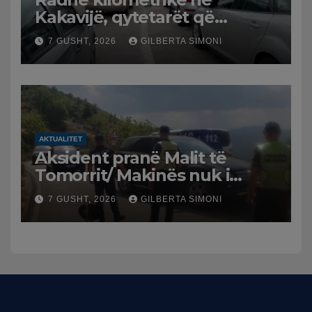
Kakavijë, qytetarët që
kthehen në Shqipëri
7 GUSHT, 2026
GILBERTA SIMONI
bllokohen në temperatura të
larta, pala greke punon me
ritme të ngadalta
AKTUALITET
Aksident pranë Malit të
Tomorrit/ Makinës nuk i
punuan frenat dhe doli nga
7 GUSHT, 2026
GILBERTA SIMONI
rruga, plagosen 7 persona,
dy në gjendje të rëndë te
Trauma