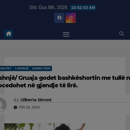
Skip
modal-check
Sht. Gus 8th, 2026
10:52:54 AM
to
content
UALITET
LUSHNJË
QARKU FIER
shnjë/ Gruaja godet bashkëshortin me tullë n
ocedohet në gjendje të lirë.
By
Gilberta Simoni
PRI 18, 2024