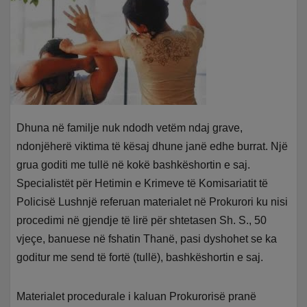
Dhuna në familje nuk ndodh vetëm ndaj grave,
ndonjëherë viktima të kësaj dhune janë edhe burrat. Një
grua goditi me tullë në kokë bashkëshortin e saj.
Specialistët për Hetimin e Krimeve të Komisariatit të
Policisë Lushnjë referuan materialet në Prokurori ku nisi
procedimi në gjendje të lirë për shtetasen Sh. S., 50
vjeçe, banuese në fshatin Thanë, pasi dyshohet se ka
goditur me send të fortë (tullë), bashkëshortin e saj.
Materialet procedurale i kaluan Prokurorisë pranë