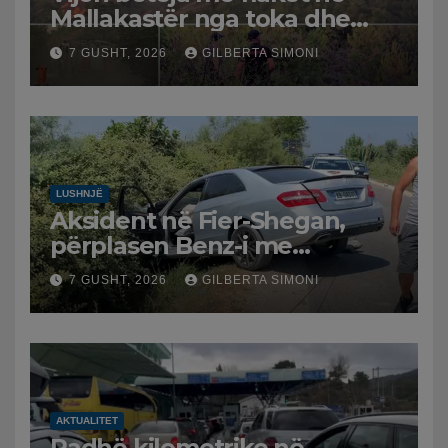
Mallakastër nga toka dhe
nga ajri me dy helikopterë.
7 GUSHT, 2026
GILBERTA SIMONI
LUSHNJË
Aksident në Fier-Shegan,
përplasen Benz-i me
furgonin, plagoset një i
7 GUSHT, 2026
GILBERTA SIMONI
moshuar
AKTUALITET
Radhë kilometrike në