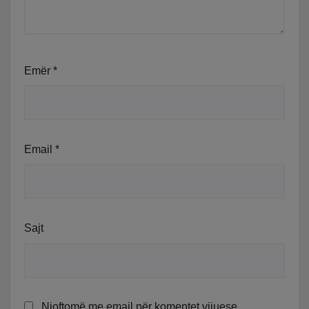
Emër
*
Email
*
Sajt
Njoftomë me email për komentet vijuese.