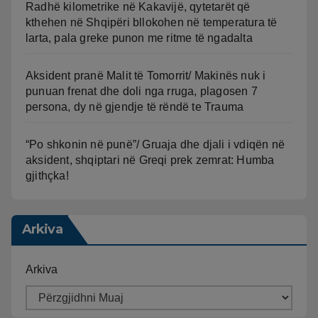
Radhë kilometrike në Kakavijë, qytetarët që
kthehen në Shqipëri bllokohen në temperatura të
larta, pala greke punon me ritme të ngadalta
Aksident pranë Malit të Tomorrit/ Makinës nuk i
punuan frenat dhe doli nga rruga, plagosen 7
persona, dy në gjendje të rëndë te Trauma
“Po shkonin në punë”/ Gruaja dhe djali i vdiqën në
aksident, shqiptari në Greqi prek zemrat: Humba
gjithçka!
Arkiva
Arkiva