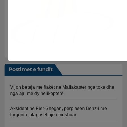
Postimet e fundit
Vijon beteja me flakët ne Mallakastër nga toka dhe
nga ajri me dy helikopterë.
Aksident në Fier-Shegan, përplasen Benz-i me
furgonin, plagoset një i moshuar