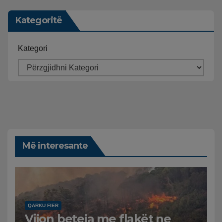
Kategoritë
Kategori
Më interesante
QARKU FIER
Vijon beteja me flakët ne