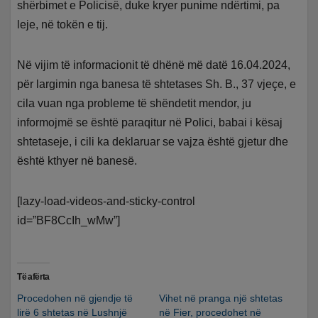
shërbimet e Policisë, duke kryer punime ndërtimi, pa
leje, në tokën e tij.
Në vijim të informacionit të dhënë më datë 16.04.2024,
për largimin nga banesa të shtetases Sh. B., 37 vjeçe, e
cila vuan nga probleme të shëndetit mendor, ju
informojmë se është paraqitur në Polici, babai i kësaj
shtetaseje, i cili ka deklaruar se vajza është gjetur dhe
është kthyer në banesë.
[lazy-load-videos-and-sticky-control
id=”BF8CcIh_wMw”]
Të afërta
Procedohen në gjendje të
Vihet në pranga një shtetas
lirë 6 shtetas në Lushnjë
në Fier, procedohet në