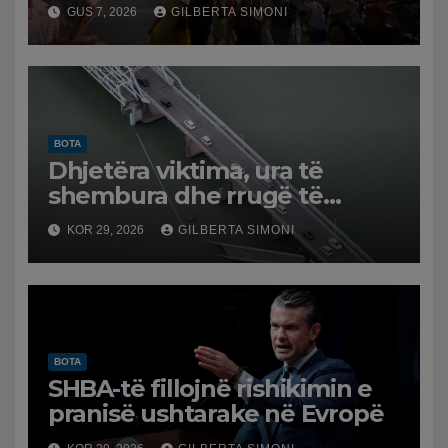
e temperaturave, mijëra
GUS 7, 2026
GILBERTA SIMONI
viktima nga nxehtësia
BOTA
Dhjetëra viktima, ura të
shembura dhe rrugë të
dëmtuara! Japonia goditet
KOR 29, 2026
GILBERTA SIMONI
nga tërmeti i fuqishëm,
qindra mijëra të evakuuar
BOTA
SHBA-të fillojnë rishikimin e
pranisë ushtarake në Evropë