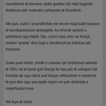
mundshme të trenave, duke goditur një mjet logjistik
thelbësor për makinën ushtarake të Kremlinit.
Më pas, sulmi i shumëfishtë me dronë ndaj katër bazave
të bombarduesve strategjikë, ku shumë avionë u
përfshinë nga flakët. Dje, sulmi ndaj urës së Kerçit,
simbol “politik” dhe linjë e rëndësishme lidhëse për
Krimenë.
Duke parë ritmin, është e mundur që shërbimet sekrete
të SBU-së të kenë gati lëvizje të reja për të ushqyer një
fushatë që nga njëra anë tregon efikasitetin e njerëzve
të tyre dhe nga ana tjetër nxjerr në pah dobësitë e
superfuqisë ruse.
Në krye të listës