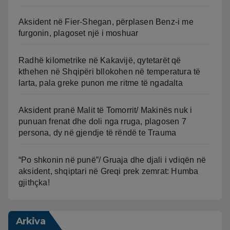
Aksident në Fier-Shegan, përplasen Benz-i me
furgonin, plagoset një i moshuar
Radhë kilometrike në Kakavijë, qytetarët që
kthehen në Shqipëri bllokohen në temperatura të
larta, pala greke punon me ritme të ngadalta
Aksident pranë Malit të Tomorrit/ Makinës nuk i
punuan frenat dhe doli nga rruga, plagosen 7
persona, dy në gjendje të rëndë te Trauma
“Po shkonin në punë”/ Gruaja dhe djali i vdiqën në
aksident, shqiptari në Greqi prek zemrat: Humba
gjithçka!
Arkiva