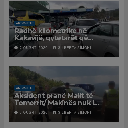
AKTUALITET
Radhë kilometrike në
Kakavijë, qytetarët që
kthehen në Shqipëri
7 GUSHT, 2026
GILBERTA SIMONI
bllokohen në temperatura të
larta, pala greke punon me
ritme të ngadalta
AKTUALITET
Aksident pranë Malit të
Tomorrit/ Makinës nuk i
punuan frenat dhe doli nga
7 GUSHT, 2026
GILBERTA SIMONI
rruga, plagosen 7 persona,
dy në gjendje të rëndë te