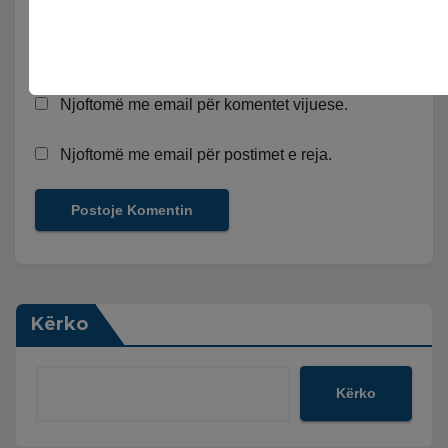
Njoftomë me email për komentet vijuese.
Njoftomë me email për postimet e reja.
Kërko
Kërko