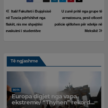
Lëvizje
Itali/ Fakulteti i Bujqësisë
U zunë pritë nga grupe të
në Tuscia përfshihet nga
armatosura, pesë oficerë
te
flakët, nis me shpejtësi
policie qëllohen për vdekje në
postimet
evakuimi i studentëve
Meksikë
Të ngjashme
BOTA
Europa digjet nga vapa
ekstreme/ “Thyhen” rekordet