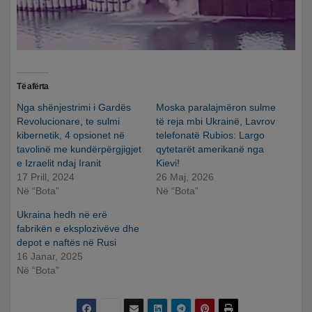
Të afërta
Nga shënjestrimi i Gardës
Moska paralajmëron sulme
Revolucionare, te sulmi
të reja mbi Ukrainë, Lavrov
kibernetik, 4 opsionet në
telefonatë Rubios: Largo
tavolinë me kundërpërgjigjet
qytetarët amerikanë nga
e Izraelit ndaj Iranit
Kievi!
17 Prill, 2024
26 Maj, 2026
Në “Bota”
Në “Bota”
Ukraina hedh në erë
fabrikën e eksplozivëve dhe
depot e naftës në Rusi
16 Janar, 2025
Në “Bota”