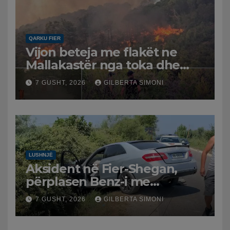
QARKU FIER
Vijon beteja me flakët ne
Mallakastër nga toka dhe
nga ajri me dy helikopterë.
7 GUSHT, 2026
GILBERTA SIMONI
LUSHNJË
Aksident në Fier-Shegan,
përplasen Benz-i me
furgonin, plagoset një i
7 GUSHT, 2026
GILBERTA SIMONI
moshuar