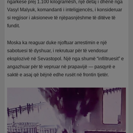
ngarkese prej 1.100 kilogramësh, një detaj i dhënë nga
Vasyl Malyuk, komandanti i inteligjencës, i konsideruar
si regjisor i aksioneve të njëpasnjëshme të ditëve të
fundit.
Moska ka reaguar duke njoftuar arrestimin e një
sabotuesi të dyshuar, i rekrutuar për të vendosur
eksplozivë në Sevastopol. Një nga shumë “infiltruesit” e
angazhuar për të vepruar në prapavijë — pasqyrë e
saktë e asaj që bëjnë edhe rusët në frontin tjetër.