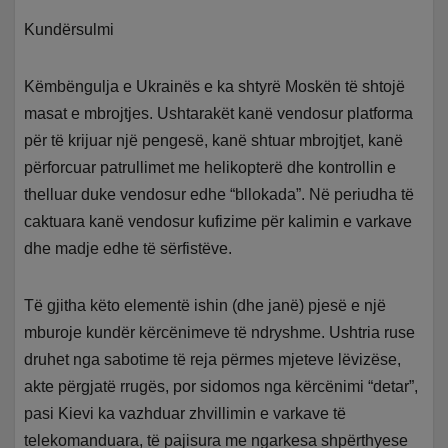
Kundërsulmi
Këmbëngulja e Ukrainës e ka shtyrë Moskën të shtojë
masat e mbrojtjes. Ushtarakët kanë vendosur platforma
për të krijuar një pengesë, kanë shtuar mbrojtjet, kanë
përforcuar patrullimet me helikopterë dhe kontrollin e
thelluar duke vendosur edhe “bllokada”. Në periudha të
caktuara kanë vendosur kufizime për kalimin e varkave
dhe madje edhe të sërfistëve.
Të gjitha këto elementë ishin (dhe janë) pjesë e një
mburoje kundër kërcënimeve të ndryshme. Ushtria ruse
druhet nga sabotime të reja përmes mjeteve lëvizëse,
akte përgjatë rrugës, por sidomos nga kërcënimi “detar”,
pasi Kievi ka vazhduar zhvillimin e varkave të
telekomanduara, të pajisura me ngarkesa shpërthyese