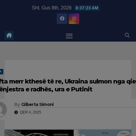
Skip
modal-check
Sht. Gus 8th, 2026
8:37:24 AM
to
content
A
fta merr kthesë të re, Ukraina sulmon nga qiel
ënjestra e radhës, ura e Putinit
By
Gilberta Simoni
QER 4, 2025