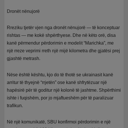
Dronët nënujorë
Rreziku tjetër vjen nga dronët nënujorë — të konceptuar
rishtas — me kokë shpërthyese. Dhe në këto orë, disa
kanë përmendur përdorimin e modelit “Marichka”, me
një rreze veprimi rreth një mijë kilometra dhe gjatësi prej
gjashtë metrash.
Nëse është kështu, kjo do të thotë se ukrainasit kanë
arritur të thyejnë “rrjetën” ose kanë shfrytëzuar një
hapësirë për të goditur një kolonë të jashtme. Shpërthimi
ishte i fuqishëm, por jo mjaftueshëm për të paralizuar
trafikun.
Në një komunikatë, SBU konfirmoi përdorimin e një