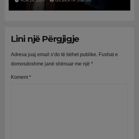
KOR 29, 2026
GILBERTA SIMONI
Lini një Përgjigje
Adresa juaj email s’do të bëhet publike.
Fushat e
domosdoshme janë shënuar me një
*
Koment
*