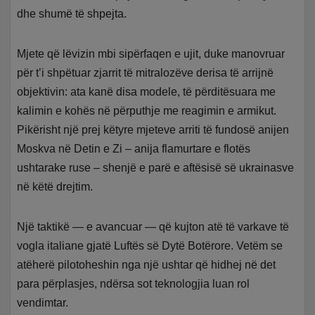
dhe shumë të shpejta.
Mjete që lëvizin mbi sipërfaqen e ujit, duke manovruar
për t’i shpëtuar zjarrit të mitralozëve derisa të arrijnë
objektivin: ata kanë disa modele, të përditësuara me
kalimin e kohës në përputhje me reagimin e armikut.
Pikërisht një prej këtyre mjeteve arriti të fundosë anijen
Moskva në Detin e Zi – anija flamurtare e flotës
ushtarake ruse – shenjë e parë e aftësisë së ukrainasve
në këtë drejtim.
Një taktikë — e avancuar — që kujton atë të varkave të
vogla italiane gjatë Luftës së Dytë Botërore. Vetëm se
atëherë pilotoheshin nga një ushtar që hidhej në det
para përplasjes, ndërsa sot teknologjia luan rol
vendimtar.