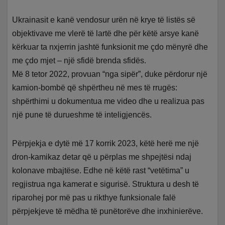
Ukrainasit e kanë vendosur urën në krye të listës së
objektivave me vlerë të lartë dhe për këtë arsye kanë
kërkuar ta nxjerrin jashtë funksionit me çdo mënyrë dhe
me çdo mjet – një sfidë brenda sfidës.
Më 8 tetor 2022, provuan “nga sipër”, duke përdorur një
kamion-bombë që shpërtheu në mes të rrugës:
shpërthimi u dokumentua me video dhe u realizua pas
një pune të durueshme të inteligjencës.
Përpjekja e dytë më 17 korrik 2023, këtë herë me një
dron-kamikaz detar që u përplas me shpejtësi ndaj
kolonave mbajtëse. Edhe në këtë rast “vetëtima” u
regjistrua nga kamerat e sigurisë. Struktura u desh të
riparohej por më pas u rikthye funksionale falë
përpjekjeve të mëdha të punëtorëve dhe inxhinierëve.