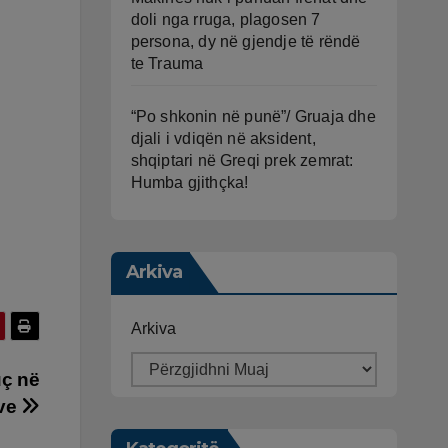
doli nga rruga, plagosen 7
persona, dy në gjendje të rëndë
te Trauma
“Po shkonin në punë”/ Gruaja dhe
djali i vdiqën në aksident,
shqiptari në Greqi prek zemrat:
Humba gjithçka!
Arkiva
Arkiva
uç në
ave