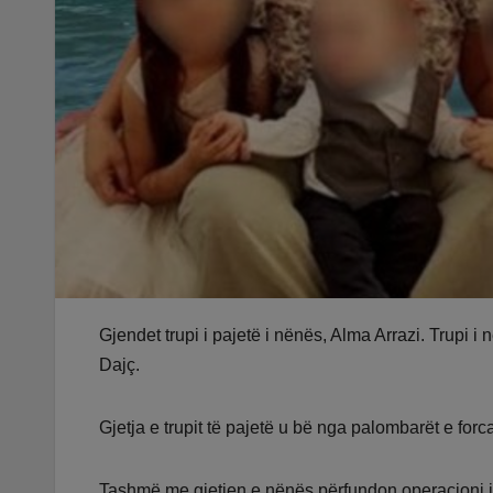
Gjendet trupi i pajetë i nënës, Alma Arrazi. Trupi i 
Dajç.
Gjetja e trupit të pajetë u bë nga palombarët e fo
Tashmë me gjetjen e nënës përfundon operacioni i g