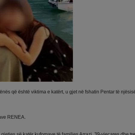
nënës që është viktima e katërt, u gjet në fshatin Pentar të njësis
rcave RENEA.
jetjes së katër kufomave të familjes Arrazi, 39-vjeçares dhe tr