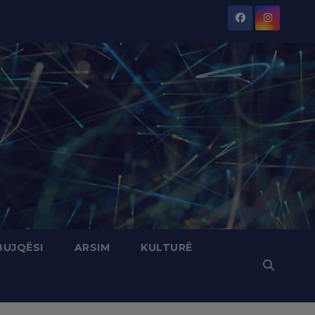
BUJQËSI
ARSIM
KULTURË