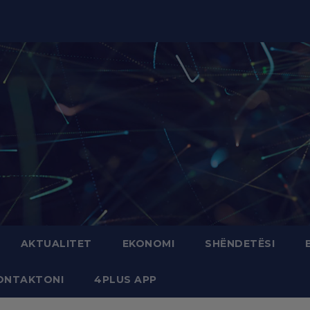
modal-check
AKTUALITET
EKONOMI
SHËNDETËSI
ONTAKTONI
4PLUS APP