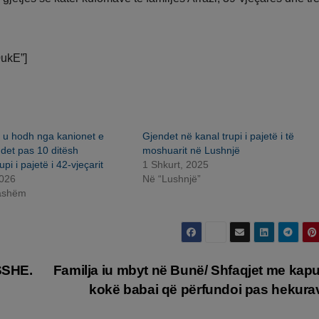
0ukE”]
 u hodh nga kanionet e
Gjendet në kanal trupi i pajetë i të
det pas 10 ditësh
moshuarit në Lushnjë
pi i pajetë i 42-vjeçarit
1 Shkurt, 2025
2026
Në “Lushnjë”
jashëm
OSSHE.
Familja iu mbyt në Bunë/ Shfaqjet me kap
kokë babai që përfundoi pas hekur