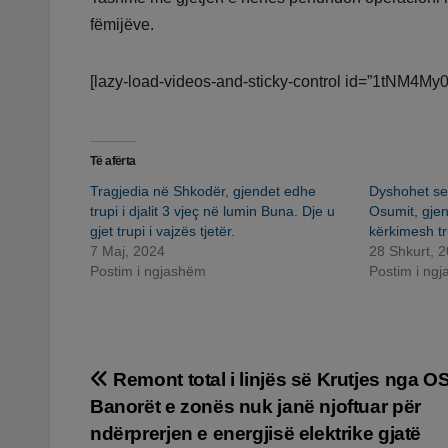
fëmijëve.
[lazy-load-videos-and-sticky-control id=”1tNM4My
Të afërta
Tragjedia në Shkodër, gjendet edhe
Dyshohet se
trupi i djalit 3 vjeç në lumin Buna. Dje u
Osumit, gjen
gjet trupi i vajzës tjetër.
kërkimesh tru
7 Maj, 2024
28 Shkurt, 
Postim i ngjashëm
Postim i ng
Lëvizje
Remont total i linjës së Krutjes nga 
Banorët e zonës nuk janë njoftuar për
te
ndërprerjen e energjisë elektrike gjatë