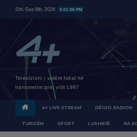
Skip
Sht. Gus 8th, 2026
4:01:10 PM
to
content
Televizioni i vetëm lokal në
transmetim prej vitit 1997
4+ LIVE STREAM
DËGJO RADION
TURIZËM
SPORT
LUSHNJË
NA K