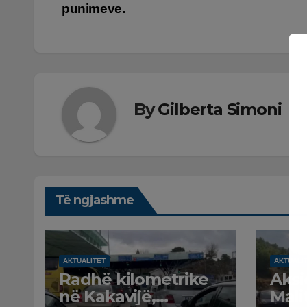
postimet
punimeve.
By
Gilberta Simoni
Të ngjashme
AKTUALITET
AKTUALI
Radhë kilometrike
Aksi
në Kakavijë,
Mali