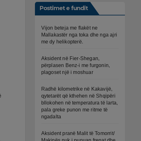
Postimet e fundit
Vijon beteja me flakët ne
Mallakastër nga toka dhe nga ajri
me dy helikopterë.
Aksident në Fier-Shegan,
përplasen Benz-i me furgonin,
plagoset një i moshuar
Radhë kilometrike në Kakavijë,
qytetarët që kthehen në Shqipëri
ë
bllokohen në temperatura të larta,
pala greke punon me ritme të
ngadalta
Aksident pranë Malit të Tomorrit/
Makinës nuk i punuan frenat dhe
e