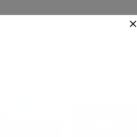
TET
AKTUALITET
dent pranë
“Po shkonin në
t të Tomorrit/
punë”/ Gruaja d