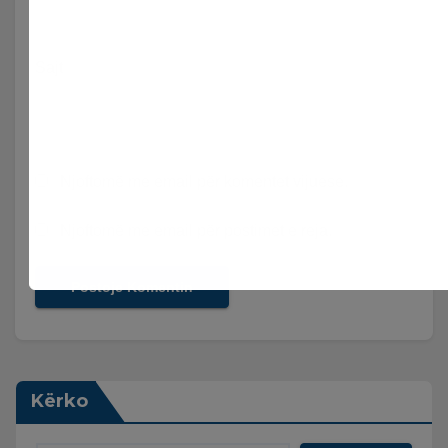
Sajt
Njoftomë me email për komentet vijuese.
Njoftomë me email për postimet e reja.
Kërko