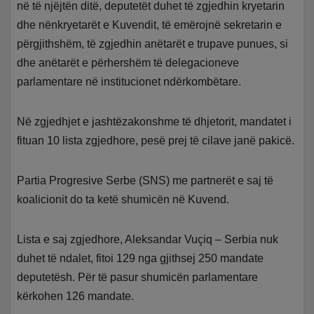
në të njëjtën ditë, deputetët duhet të zgjedhin kryetarin
dhe nënkryetarët e Kuvendit, të emërojnë sekretarin e
përgjithshëm, të zgjedhin anëtarët e trupave punues, si
dhe anëtarët e përhershëm të delegacioneve
parlamentare në institucionet ndërkombëtare.
Në zgjedhjet e jashtëzakonshme të dhjetorit, mandatet i
fituan 10 lista zgjedhore, pesë prej të cilave janë pakicë.
Partia Progresive Serbe (SNS) me partnerët e saj të
koalicionit do ta ketë shumicën në Kuvend.
Lista e saj zgjedhore, Aleksandar Vuçiq – Serbia nuk
duhet të ndalet, fitoi 129 nga gjithsej 250 mandate
deputetësh. Për të pasur shumicën parlamentare
kërkohen 126 mandate.