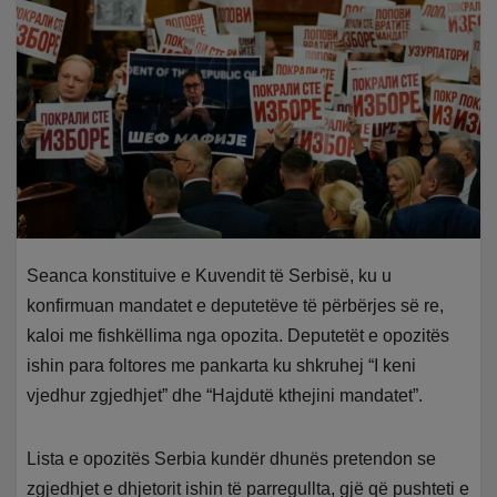
Seanca konstituive e Kuvendit të Serbisë, ku u
konfirmuan mandatet e deputetëve të përbërjes së re,
kaloi me fishkëllima nga opozita. Deputetët e opozitës
ishin para foltores me pankarta ku shkruhej “I keni
vjedhur zgjedhjet” dhe “Hajdutë kthejini mandatet”.
Lista e opozitës Serbia kundër dhunës pretendon se
zgjedhjet e dhjetorit ishin të parregullta, gjë që pushteti e