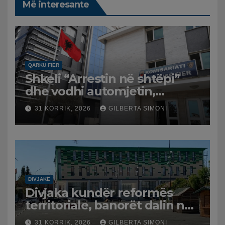
Më interesante
QARKU FIER
Shkeli “Arrestin në shtëpi”
dhe vodhi automjetin,
arrestohet 43-vjeçari
31 KORRIK, 2026
GILBERTA SIMONI
DIVJAKË
Divjaka kundër reformës
territoriale, banorët dalin në
protestë.
31 KORRIK, 2026
GILBERTA SIMONI