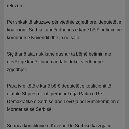
refuzon.
Për shkak të akuzave për vjedhje zgjedhore, deputetët e
koalicionit Serbia kundër dhunës e kanë bërë betimin në
korridorin e Kuvendit dhe jo në sallë.
Siç thanë ata, nuk kanë dashur ta bëjnë betimin me
njerëz që kanë fituar mandate duke “vjedhur në
zgjedhje”.
Para tyre këtë e kanë bërë deputetët e koalicionit të
djathtë Shpresa, i cili përbëhet nga Partia e Re
Demokratike e Serbisë dhe Lëvizja për Rimëkëmbjen e
Mbretërisë së Serbisë.
Seanca konstituive e Kuvendit të Serbisë ka zgjatur