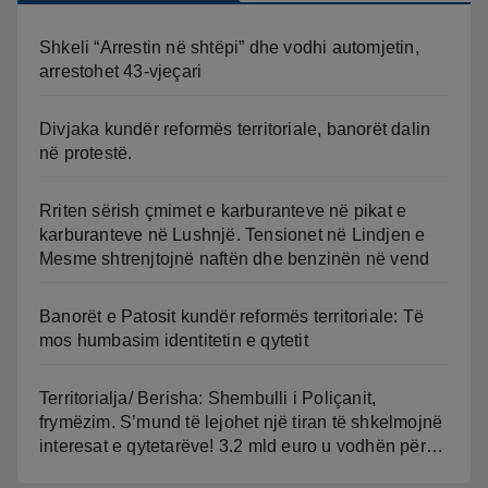
Shkeli “Arrestin në shtëpi” dhe vodhi automjetin,
arrestohet 43-vjeçari
Divjaka kundër reformës territoriale, banorët dalin
në protestë.
Rriten sërish çmimet e karburanteve në pikat e
karburanteve në Lushnjë. Tensionet në Lindjen e
Mesme shtrenjtojnë naftën dhe benzinën në vend
Banorët e Patosit kundër reformës territoriale: Të
mos humbasim identitetin e qytetit
Territorialja/ Berisha: Shembulli i Poliçanit,
frymëzim. S’mund të lejohet një tiran të shkelmojnë
interesat e qytetarëve! 3.2 mld euro u vodhën për…