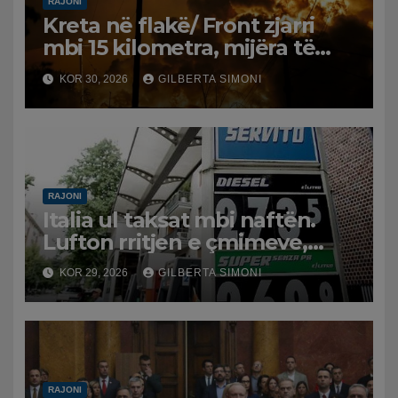
RAJONI
Kreta në flakë/ Front zjarri
mbi 15 kilometra, mijëra të
evakuuar dhe tre zjarrfikës të
KOR 30, 2026
GILBERTA SIMONI
vdekur. Erërat favorizojnë
përhapjen
RAJONI
Italia ul taksat mbi naftën.
Lufton rritjen e çmimeve,
masë e përkohshme
KOR 29, 2026
GILBERTA SIMONI
RAJONI