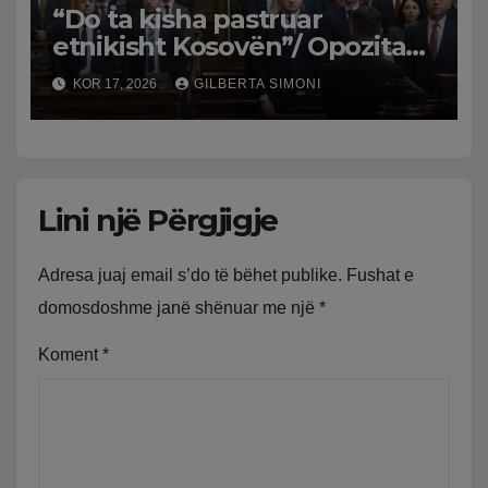
“Do ta kisha pastruar
etnikisht Kosovën”/ Opozita
serbe tenton shkarkimin e
KOR 17, 2026
GILBERTA SIMONI
ministres Snežana Paunoviç,
mblidhen vetëm 53 firma
Lini një Përgjigje
Adresa juaj email s’do të bëhet publike.
Fushat e
domosdoshme janë shënuar me një
*
Koment
*