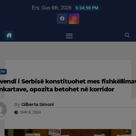
Skip
modal-check
Enj. Gus 6th, 2026
5:35:00 PM
to
content
ONI
vendi i Serbisë konstituohet mes fishkëllima
nkartave, opozita betohet në korridor
By
Gilberta Simoni
SHK 6, 2024