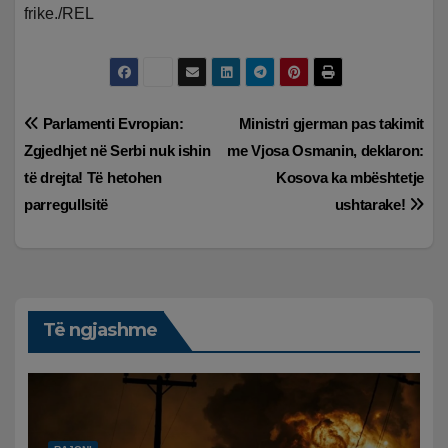
frike./REL
Lëvizje
Parlamenti Evropian:
Ministri gjerman pas takimit
Zgjedhjet në Serbi nuk ishin
me Vjosa Osmanin, deklaron:
te
të drejta! Të hetohen
Kosova ka mbështetje
postimet
parregullsitë
ushtarake!
Të ngjashme