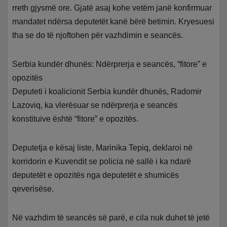
rreth gjysmë ore. Gjatë asaj kohe vetëm janë konfirmuar
mandatet ndërsa deputetët kanë bërë betimin. Kryesuesi
tha se do të njoftohen për vazhdimin e seancës.
Serbia kundër dhunës: Ndërprerja e seancës, “fitore” e
opozitës
Deputeti i koalicionit Serbia kundër dhunës, Radomir
Lazoviq, ka vlerësuar se ndërprerja e seancës
konstituive është “fitore” e opozitës.
Deputetja e kësaj liste, Marinika Tepiq, deklaroi në
korridorin e Kuvendit se policia në sallë i ka ndarë
deputetët e opozitës nga deputetët e shumicës
qeverisëse.
Në vazhdim të seancës së parë, e cila nuk duhet të jetë