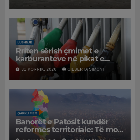
LUSHNJË
Rriten sërish çmimet e
karburanteve në pikat e
karburanteve në Lushnjë.
31 KORRIK, 2026
GILBERTA SIMONI
Tensionet në Lindjen e
Mesme shtrenjtojnë naftën
dhe benzinën në vend
QARKU FIER
Banorët e Patosit kundër
reformës territoriale: Të mos
humbasim identitetin e