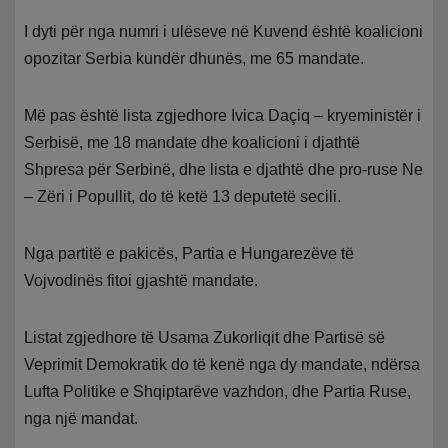
I dyti për nga numri i ulëseve në Kuvend është koalicioni
opozitar Serbia kundër dhunës, me 65 mandate.
Më pas është lista zgjedhore Ivica Daçiq – kryeministër i
Serbisë, me 18 mandate dhe koalicioni i djathtë
Shpresa për Serbinë, dhe lista e djathtë dhe pro-ruse Ne
– Zëri i Popullit, do të ketë 13 deputetë secili.
Nga partitë e pakicës, Partia e Hungarezëve të
Vojvodinës fitoi gjashtë mandate.
Listat zgjedhore të Usama Zukorliqit dhe Partisë së
Veprimit Demokratik do të kenë nga dy mandate, ndërsa
Lufta Politike e Shqiptarëve vazhdon, dhe Partia Ruse,
nga një mandat.