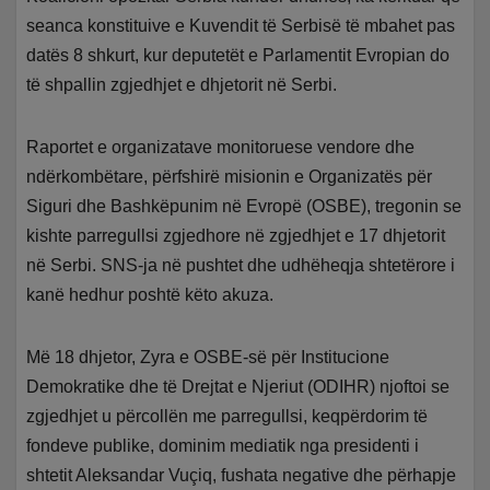
seanca konstituive e Kuvendit të Serbisë të mbahet pas
datës 8 shkurt, kur deputetët e Parlamentit Evropian do
të shpallin zgjedhjet e dhjetorit në Serbi.
Raportet e organizatave monitoruese vendore dhe
ndërkombëtare, përfshirë misionin e Organizatës për
Siguri dhe Bashkëpunim në Evropë (OSBE), tregonin se
kishte parregullsi zgjedhore në zgjedhjet e 17 dhjetorit
në Serbi. SNS-ja në pushtet dhe udhëheqja shtetërore i
kanë hedhur poshtë këto akuza.
Më 18 dhjetor, Zyra e OSBE-së për Institucione
Demokratike dhe të Drejtat e Njeriut (ODIHR) njoftoi se
zgjedhjet u përcollën me parregullsi, keqpërdorim të
fondeve publike, dominim mediatik nga presidenti i
shtetit Aleksandar Vuçiq, fushata negative dhe përhapje