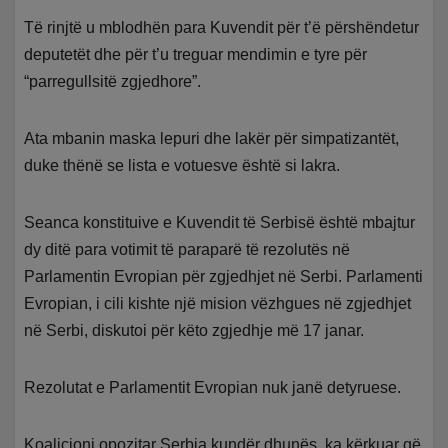
Të rinjtë u mblodhën para Kuvendit për t’ë përshëndetur
deputetët dhe për t’u treguar mendimin e tyre për
“parregullsitë zgjedhore”.
Ata mbanin maska lepuri dhe lakër për simpatizantët,
duke thënë se lista e votuesve është si lakra.
Seanca konstituive e Kuvendit të Serbisë është mbajtur
dy ditë para votimit të paraparë të rezolutës në
Parlamentin Evropian për zgjedhjet në Serbi. Parlamenti
Evropian, i cili kishte një mision vëzhgues në zgjedhjet
në Serbi, diskutoi për këto zgjedhje më 17 janar.
Rezolutat e Parlamentit Evropian nuk janë detyruese.
Koalicioni opozitar Serbia kundër dhunës, ka kërkuar që