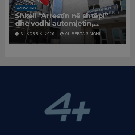
QARKU FIER
Shkeli “Arrestin në shtëpi”
dhe vodhi automjetin,
arrestohet 43-vjeçari
31 KORRIK, 2026
GILBERTA SIMONI