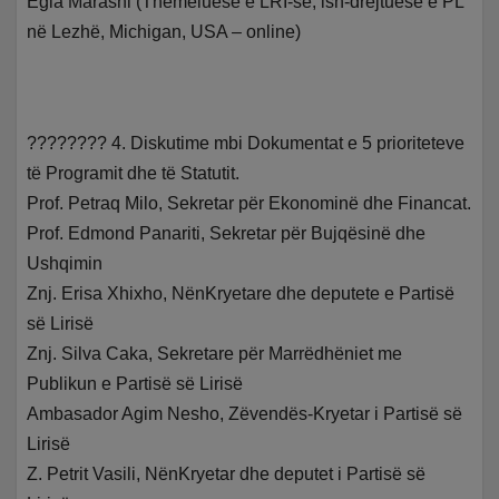
Egla Marashi (Themeluese e LRI-së, ish-drejtuese e PL
në Lezhë, Michigan, USA – online)
???????? 4. Diskutime mbi Dokumentat e 5 prioriteteve
të Programit dhe të Statutit.
Prof. Petraq Milo, Sekretar për Ekonominë dhe Financat.
Prof. Edmond Panariti, Sekretar për Bujqësinë dhe
Ushqimin
Znj. Erisa Xhixho, NënKryetare dhe deputete e Partisë
së Lirisë
Znj. Silva Caka, Sekretare për Marrëdhëniet me
Publikun e Partisë së Lirisë
Ambasador Agim Nesho, Zëvendës-Kryetar i Partisë së
Lirisë
Z. Petrit Vasili, NënKryetar dhe deputet i Partisë së