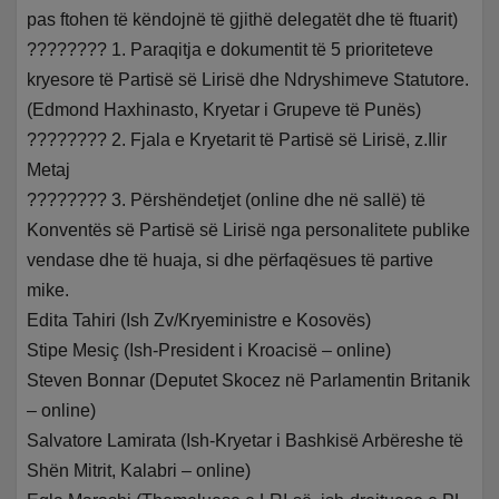
pas ftohen të këndojnë të gjithë delegatët dhe të ftuarit)
???????? 1. Paraqitja e dokumentit të 5 prioriteteve
kryesore të Partisë së Lirisë dhe Ndryshimeve Statutore.
(Edmond Haxhinasto, Kryetar i Grupeve të Punës)
???????? 2. Fjala e Kryetarit të Partisë së Lirisë, z.Ilir
Metaj
???????? 3. Përshëndetjet (online dhe në sallë) të
Konventës së Partisë së Lirisë nga personalitete publike
vendase dhe të huaja, si dhe përfaqësues të partive
mike.
Edita Tahiri (Ish Zv/Kryeministre e Kosovës)
Stipe Mesiç (Ish-President i Kroacisë – online)
Steven Bonnar (Deputet Skocez në Parlamentin Britanik
– online)
Salvatore Lamirata (Ish-Kryetar i Bashkisë Arbëreshe të
Shën Mitrit, Kalabri – online)