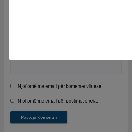
Email
*
Sajt
Njoftomë me email për komentet vijuese.
Njoftomë me email për postimet e reja.