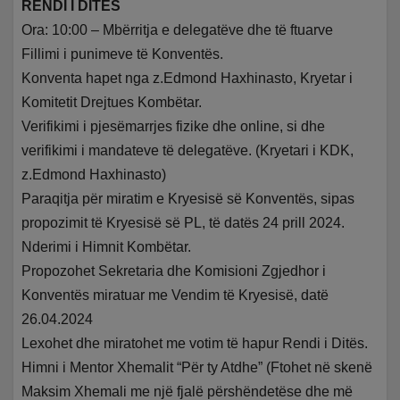
RENDI I DITËS
Ora: 10:00 – Mbërritja e delegatëve dhe të ftuarve
Fillimi i punimeve të Konventës.
Konventa hapet nga z.Edmond Haxhinasto, Kryetar i
Komitetit Drejtues Kombëtar.
Verifikimi i pjesëmarrjes fizike dhe online, si dhe
verifikimi i mandateve të delegatëve. (Kryetari i KDK,
z.Edmond Haxhinasto)
Paraqitja për miratim e Kryesisë së Konventës, sipas
propozimit të Kryesisë së PL, të datës 24 prill 2024.
Nderimi i Himnit Kombëtar.
Propozohet Sekretaria dhe Komisioni Zgjedhor i
Konventës miratuar me Vendim të Kryesisë, datë
26.04.2024
Lexohet dhe miratohet me votim të hapur Rendi i Ditës.
Himni i Mentor Xhemalit “Për ty Atdhe” (Ftohet në skenë
Maksim Xhemali me një fjalë përshëndetëse dhe më