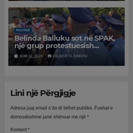
POLITIKË
Belinda Balluku sot në SPAK,
një grup protestuesish
grumbullohen para
KOR 31, 2026
GILBERTA SIMONI
Prokurorisë së Posaçme
Lini një Përgjigje
Adresa juaj email s’do të bëhet publike.
Fushat e
domosdoshme janë shënuar me një
*
Koment
*