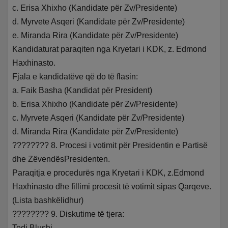
c. Erisa Xhixho (Kandidate për Zv/Presidente)
d. Myrvete Asqeri (Kandidate për Zv/Presidente)
e. Miranda Rira (Kandidate për Zv/Presidente)
Kandidaturat paraqiten nga Kryetari i KDK, z. Edmond
Haxhinasto.
Fjala e kandidatëve që do të flasin:
a. Faik Basha (Kandidat për President)
b. Erisa Xhixho (Kandidate për Zv/Presidente)
c. Myrvete Asqeri (Kandidate për Zv/Presidente)
d. Miranda Rira (Kandidate për Zv/Presidente)
???????? 8. Procesi i votimit për Presidentin e Partisë
dhe ZëvendësPresidenten.
Paraqitja e procedurës nga Kryetari i KDK, z.Edmond
Haxhinasto dhe fillimi procesit të votimit sipas Qarqeve.
(Lista bashkëlidhur)
???????? 9. Diskutime të tjera:
Tedi Blushi