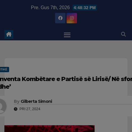
Skip
modal-check
Pre. Gus 7th, 2026
4:48:33 PM
to
content
ITIKË
nventa Kombëtare e Partisë së Lirisë/ Në sfon
dhe’
By
Gilberta Simoni
PRI 27, 2024