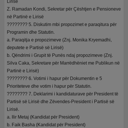
Lirisë
Z. Ramadan Kondi, Sekretar për Çështjen e Pensioneve
në Partinë e Lirisë
???????? 5. Diskutim mbi propozimet e paraqitura për
Programin dhe Statutin.
a. Paraqitja e propozimeve (Znj. Monika Kryemadhi,
deputete e Partisë së Lirisë)
b. Qëndrimi i Grupit të Punës ndaj propozimeve (Znj.
Silva Caka, Sekretare për Marrëdhëniet me Publikun në
Partinë e Lirisë)
???????? 6. Votimi i hapur për Dokumentin e 5
Prioriteteve dhe votim i hapur për Statutin.
???????? 7. Deklarimi i kandidaturave për President të
Partisë së Lirisë dhe Zëvendes-President i Partisë së
Lirisë.
a. Ilir Metaj (Kandidat për President)
b. Faik Basha (Kandidat për President)