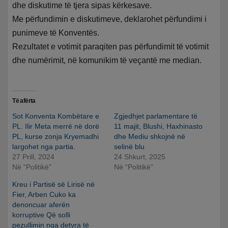
dhe diskutime të tjera sipas kërkesave.
Me përfundimin e diskutimeve, deklarohet përfundimi i
punimeve të Konventës.
Rezultatet e votimit paraqiten pas përfundimit të votimit
dhe numërimit, në komunikim të veçantë me median.
Të afërta
Sot Konventa Kombëtare e
Zgjedhjet parlamentare të
PL. Ilir Meta merrë në dorë
11 majit, Blushi, Haxhinasto
PL, kurse zonja Kryemadhi
dhe Mediu shkojnë në
largohet nga partia.
selinë blu
27 Prill, 2024
24 Shkurt, 2025
Në “Politikë”
Në “Politikë”
Kreu i Partisë së Lirisë në
Fier, Arben Cuko ka
denoncuar aferën
korruptive Që solli
pezullimin nga detyra të