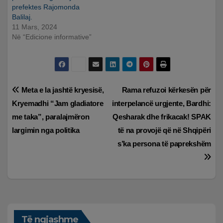
prefektes Rajomonda
Balilaj.
11 Mars, 2024
Në “Edicione informative”
Lëvizje
Meta e la jashtë kryesisë,
Rama refuzoi kërkesën për
Kryemadhi “Jam gladiatore
interpelancë urgjente, Bardhi:
te
me taka”, paralajmëron
Qesharak dhe frikacak! SPAK
postimet
largimin nga politika
të na provojë që në Shqipëri
s’ka persona të paprekshëm
Të ngjashme