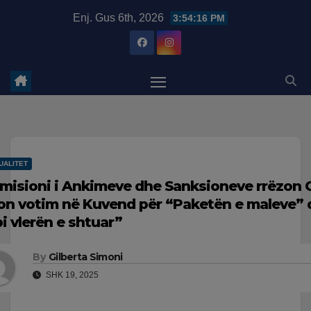
Skip
modal-check
Enj. Gus 6th, 2026
3:54:17 PM
to
content
UALITET
misioni i Ankimeve dhe Sanksioneve rrëzon C
jon votim në Kuvend për “Paketën e maleve” 
i vlerën e shtuar”
By
Gilberta Simoni
SHK 19, 2025