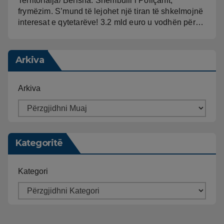
Territorialja/ Berisha: Shembulli i Poliçanit,
frymëzim. S’mund të lejohet një tiran të shkelmojnë
interesat e qytetarëve! 3.2 mld euro u vodhën për…
Arkiva
Arkiva
Kategoritë
Kategori