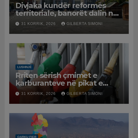
Divjaka kundër reformës
territoriale, banorët dalin në
protestë.
31 KORRIK, 2026
GILBERTA SIMONI
LUSHNJË
Rriten sërish çmimet e
karburanteve në pikat e
karburanteve në Lushnjë.
31 KORRIK, 2026
GILBERTA SIMONI
Tensionet në Lindjen e
Mesme shtrenjtojnë naftën
dhe benzinën në vend
QARKU FIER