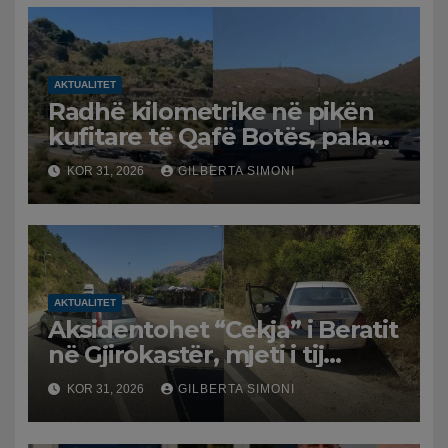
AKTUALITET
Radhë kilometrike në pikën
kufitare të Qafë Botës, pala
greke raporton defekt në
KOR 31, 2026
GILBERTA SIMONI
sistem, qytetarët mbeten të
bllokuar
AKTUALITET
Aksidentohet “Cekja” i Beratit
në Gjirokastër, mjeti i tij
përplaset me atë të klerikut
KOR 31, 2026
GILBERTA SIMONI
bektashian