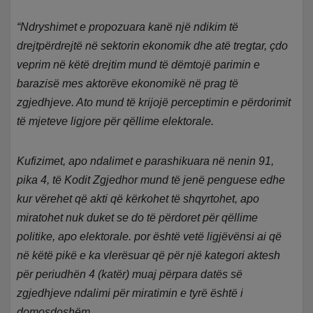
“Ndryshimet e propozuara kanë një ndikim të
drejtpërdrejtë në sektorin ekonomik dhe atë tregtar, çdo
veprim në këtë drejtim mund të dëmtojë parimin e
barazisë mes aktorëve ekonomikë në prag të
zgjedhjeve. Ato mund të krijojë perceptimin e përdorimit
të mjeteve ligjore për qëllime elektorale.
Kufizimet, apo ndalimet e parashikuara në nenin 91,
pika 4, të Kodit Zgjedhor mund të jenë penguese edhe
kur vërehet që akti që kërkohet të shqyrtohet, apo
miratohet nuk duket se do të përdoret për qëllime
politike, apo elektorale. por është vetë ligjëvënsi ai që
në këtë pikë e ka vlerësuar që për një kategori aktesh
për periudhën 4 (katër) muaj përpara datës së
zgjedhjeve ndalimi për miratimin e tyrë është i
domosdoshëm.