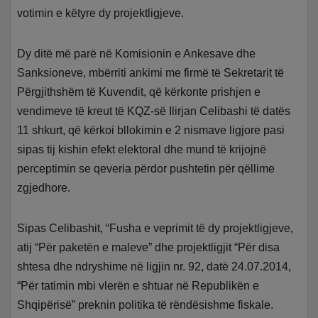
votimin e këtyre dy projektligjeve.
Dy ditë më parë në Komisionin e Ankesave dhe
Sanksioneve, mbërriti ankimi me firmë të Sekretarit të
Përgjithshëm të Kuvendit, që kërkonte prishjen e
vendimeve të kreut të KQZ-së Ilirjan Celibashi të datës
11 shkurt, që kërkoi bllokimin e 2 nismave ligjore pasi
sipas tij kishin efekt elektoral dhe mund të krijojnë
perceptimin se qeveria përdor pushtetin për qëllime
zgjedhore.
Sipas Celibashit, “Fusha e veprimit të dy projektligjeve,
atij “Për paketën e maleve” dhe projektligjit “Për disa
shtesa dhe ndryshime në ligjin nr. 92, datë 24.07.2014,
“Për tatimin mbi vlerën e shtuar në Republikën e
Shqipërisë” preknin politika të rëndësishme fiskale.