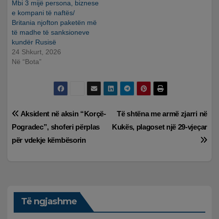
Mbi 3 mijë persona, biznese
e kompani të naftës/
Britania njofton paketën më
të madhe të sanksioneve
kundër Rusisë
24 Shkurt, 2026
Në “Bota”
Lëvizje
Aksident në aksin “Korçë-
Të shtëna me armë zjarri në
Pogradec”, shoferi përplas
Kukës, plagoset një 29-vjeçar
te
për vdekje këmbësorin
postimet
Të ngjashme