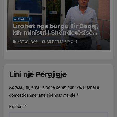
AKTUALITET
Lirohet nga burgu Ilir Beqaj,
ish-ministri i Shëndetësisë
‘kthehet’ në shtëpi, GJKKO i
KOR 31, 2026
GILBERTA SIMONI
ndryshon masën e arrestit
Lini një Përgjigje
Adresa juaj email s’do të bëhet publike.
Fushat e
domosdoshme janë shënuar me një
*
Koment
*