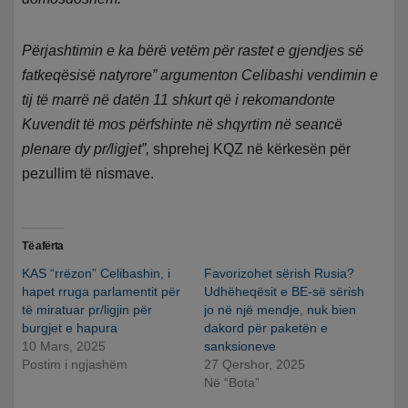
Përjashtimin e ka bërë vetëm për rastet e gjendjes së
fatkeqësisë natyrore” argumenton Celibashi vendimin e
tij të marrë në datën 11 shkurt që i rekomandonte
Kuvendit të mos përfshinte në shqyrtim në seancë
plenare dy pr/ligjet”,
shprehej KQZ në kërkesën për
pezullim të nismave.
Të afërta
KAS “rrëzon” Celibashin, i
Favorizohet sërish Rusia?
hapet rruga parlamentit për
Udhëheqësit e BE-së sërish
të miratuar pr/ligjin për
jo në një mendje, nuk bien
burgjet e hapura
dakord për paketën e
10 Mars, 2025
sanksioneve
Postim i ngjashëm
27 Qershor, 2025
Në “Bota”