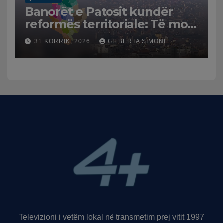
Banorët e Patosit kundër
reformës territoriale: Të mos
humbasim identitetin e
31 KORRIK, 2026
GILBERTA SIMONI
qytetit
Televizioni i vetëm lokal në transmetim prej vitit 1997