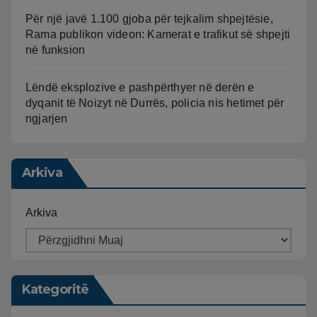
Për një javë 1.100 gjoba për tejkalim shpejtësie,
Rama publikon videon: Kamerat e trafikut së shpejti
në funksion
Lëndë eksplozive e pashpërthyer në derën e
dyqanit të Noizyt në Durrës, policia nis hetimet për
ngjarjen
Arkiva
Arkiva
Kategoritë