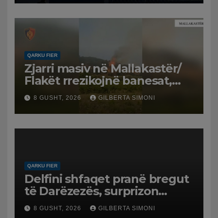
QARKU FIER
Zjarri masiv në Mallakastër/
Flakët rrezikojnë banesat,
Policia evakuon disa familje
8 GUSHT, 2026
GILBERTA SIMONI
në Koilac
QARKU FIER
Delfini shfaqet pranë bregut
të Darëzezës, surprizon
pushuesit dhe banorët
8 GUSHT, 2026
GILBERTA SIMONI