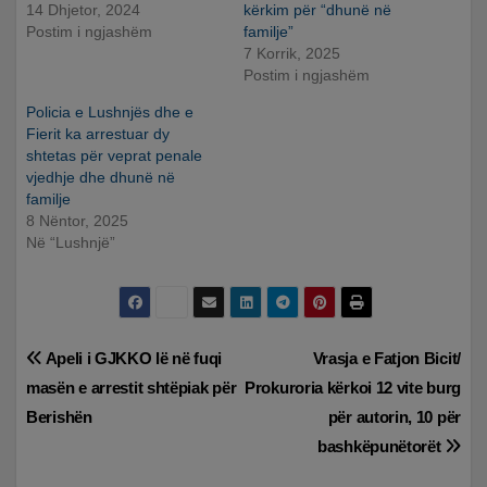
14 Dhjetor, 2024
kërkim për “dhunë në
Postim i ngjashëm
familje”
7 Korrik, 2025
Postim i ngjashëm
Policia e Lushnjës dhe e
Fierit ka arrestuar dy
shtetas për veprat penale
vjedhje dhe dhunë në
familje
8 Nëntor, 2025
Në “Lushnjë”
Lëvizje
Apeli i GJKKO lë në fuqi
Vrasja e Fatjon Bicit/
masën e arrestit shtëpiak për
Prokuroria kërkoi 12 vite burg
te
Berishën
për autorin, 10 për
postimet
bashkëpunëtorët