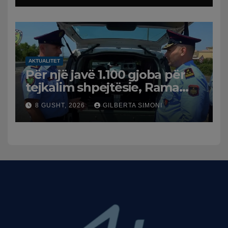
AKTUALITET
Për një javë 1.100 gjoba për
tejkalim shpejtësie, Rama
publikon videon: Kamerat e
8 GUSHT, 2026
GILBERTA SIMONI
trafikut së shpejti në
funksion