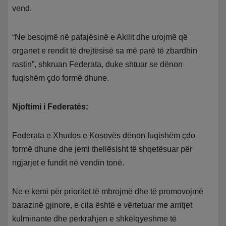
vend.
“Ne besojmë në pafajësinë e Akilit dhe urojmë që
organet e rendit të drejtësisë sa më parë të zbardhin
rastin”, shkruan Federata, duke shtuar se dënon
fuqishëm çdo formë dhune.
Njoftimi i Federatës:
Federata e Xhudos e Kosovës dënon fuqishëm çdo
formë dhune dhe jemi thellësisht të shqetësuar për
ngjarjet e fundit në vendin tonë.
Ne e kemi për prioritet të mbrojmë dhe të promovojmë
barazinë gjinore, e cila është e vërtetuar me arritjet
kulminante dhe përkrahjen e shkëlqyeshme të