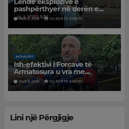
Lëndë eksplozive e
pashpërthyer në derën e
dyqanit të Noizyt në Durrës,
GUS 8, 2026
GILBERTA SIMONI
policia nis hetimet për
ngjarjen
AKTUALITET
Ish-efektivi i Forcave të
Armatosura u vra me
kallashnikov nga shoku i
GUS 8, 2026
GILBERTA SIMONI
fëmijërisë, zv. drejtori i
Hetimit: Kishin konflikt të
mbartur prej disa kohësh
Lini një Përgjigje