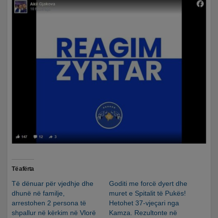
Të afërta
Të dënuar për vjedhje dhe
Goditi me forcë dyert dhe
dhunë në familje,
muret e Spitalit të Pukës!
arrestohen 2 persona të
Hetohet 37-vjeçari nga
shpallur në kërkim në Vlorë
Kamza. Rezultonte në