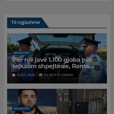
Të ngjashme
AKTUALITET
Për një javë 1.100 gjoba për
tejkalim shpejtësie, Rama
publikon videon: Kamerat e
GUS 8, 2026
GILBERTA SIMONI
trafikut së shpejti në
funksion
AKTUALITET