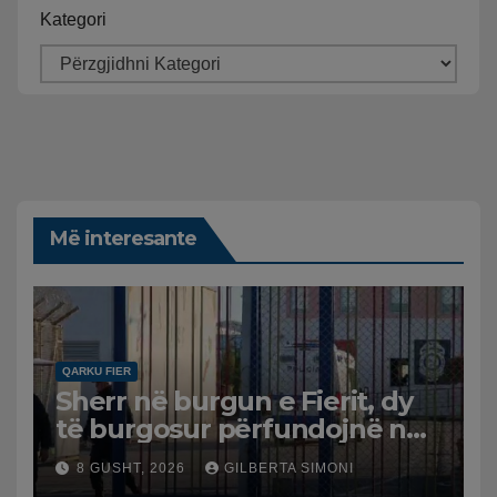
Kategori
Më interesante
QARKU FIER
Sherr në burgun e Fierit, dy
të burgosur përfundojnë në
spital
8 GUSHT, 2026
GILBERTA SIMONI