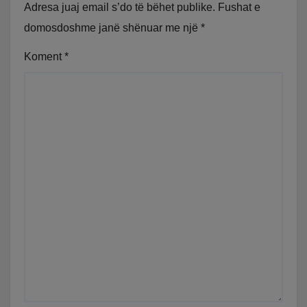
Adresa juaj email s’do të bëhet publike.
Fushat e
domosdoshme janë shënuar me një
*
Koment
*