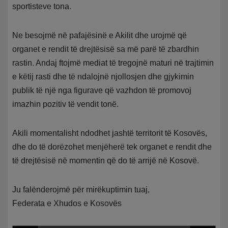
sportisteve tona.
Ne besojmë në pafajësinë e Akilit dhe urojmë që
organet e rendit të drejtësisë sa më parë të zbardhin
rastin. Andaj ftojmë mediat të tregojnë maturi në trajtimin
e këtij rasti dhe të ndalojnë njollosjen dhe gjykimin
publik të një nga figurave që vazhdon të promovoj
imazhin pozitiv të vendit tonë.
Akili momentalisht ndodhet jashtë territorit të Kosovës,
dhe do të dorëzohet menjëherë tek organet e rendit dhe
të drejtësisë në momentin që do të arrijë në Kosovë.
Ju falënderojmë për mirëkuptimin tuaj,
Federata e Xhudos e Kosovës