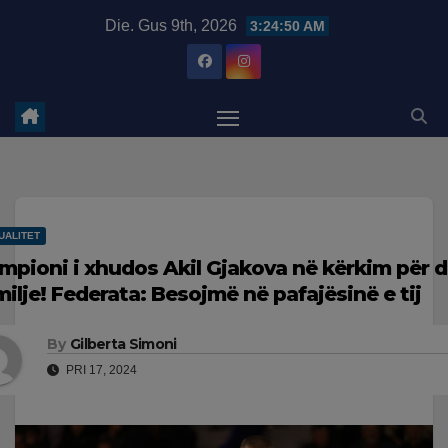
Skip
modal-check
Die. Gus 9th, 2026
3:24:51 AM
to
content
UALITET
mpioni i xhudos Akil Gjakova në kërkim për 
milje! Federata: Besojmë në pafajësinë e tij
By
Gilberta Simoni
PRI 17, 2024