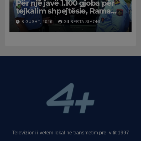
Për një javë 1.100 gjoba për
tejkalim shpejtësie, Rama
publikon videon: Kamerat e
8 GUSHT, 2026
GILBERTA SIMONI
trafikut së shpejti në
funksion
Televizioni i vetëm lokal në transmetim prej vitit 1997