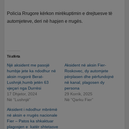
Policia Rrugore kërkon mirëkuptimin e drejtuesve të
automjeteve, deri në hapjen e rrugës.
Të afërta
Një aksident me pasojë
Aksident në aksin Fier-
humbje jete ka ndodhur në
Roskovec, dy automjete
aksin rrugorë Berat-
përplasen dhe përfundojnë
Lushnjë,humb jetën 63
në kanal, plagosen dy
vjeçari nga Durrësi
persona
17 Dhjetor, 2024
29 Korrik, 2025
Në “Lushnjë”
Në “Qarku Fier”
Aksident i ndodhur mbrëmë
në aksin e rrugës nacionale
Fier – Patos ka shkaktuar
plagosjen e katër shtetasve