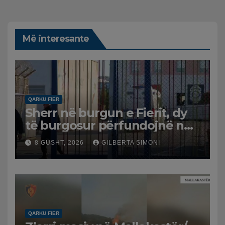
Më interesante
QARKU FIER
Sherr në burgun e Fierit, dy
të burgosur përfundojnë në
spital
8 GUSHT, 2026
GILBERTA SIMONI
QARKU FIER