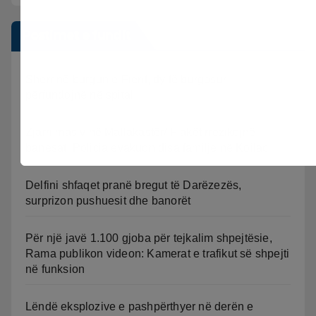
Postimet e fundit
Sherr në burgun e Fierit, dy të burgosur
përfundojnë në spital
Zjarri masiv në Mallakastër/ Flakët rrezikojnë
banesat, Policia evakuon disa familje në Koilac
Delfini shfaqet pranë bregut të Darëzezës,
surprizon pushuesit dhe banorët
Për një javë 1.100 gjoba për tejkalim shpejtësie,
Rama publikon videon: Kamerat e trafikut së shpejti
në funksion
Lëndë eksplozive e pashpërthyer në derën e