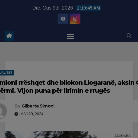
Skip
modal-check
Die. Gus 9th, 2026
2:19:46 AM
to
content
UALITET
mioni rrëshqet dhe bllokon Llogaranë, aksin
ërmi. Vijon puna për lirimin e rrugës
By
Gilberta Simoni
MAJ 29, 2024