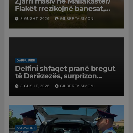
Zjarri masiv në Mallakastër/
Flakët rrezikojnë banesat,
Policia evakuon disa familje
8 GUSHT, 2026
GILBERTA SIMONI
në Koilac
QARKU FIER
Delfini shfaqet pranë bregut
të Darëzezës, surprizon
pushuesit dhe banorët
8 GUSHT, 2026
GILBERTA SIMONI
AKTUALITET