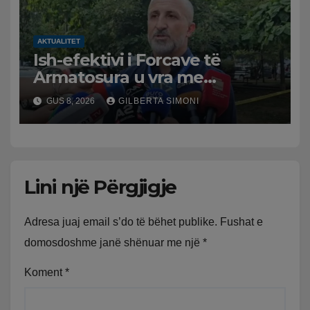
AKTUALITET
Ish-efektivi i Forcave të
Armatosura u vra me
kallashnikov nga shoku i
GUS 8, 2026
GILBERTA SIMONI
fëmijërisë, zv. drejtori i
Hetimit: Kishin konflikt të
mbartur prej disa kohësh
Lini një Përgjigje
Adresa juaj email s’do të bëhet publike.
Fushat e
domosdoshme janë shënuar me një
*
Koment
*