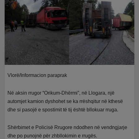
Vlorë/Informacion paraprak
Në aksin rrugor “Orikum-Dhërmi”, në Llogara, një
automjet kamion dyshohet se ka rrëshqitur në kthesë
dhe si pasojë e spostimit të tij është bllokuar rruga.
Shërbimet e Policisë Rrugore ndodhen në vendngjarje
dhe po punojnë për zhbllokimin e rrugës.