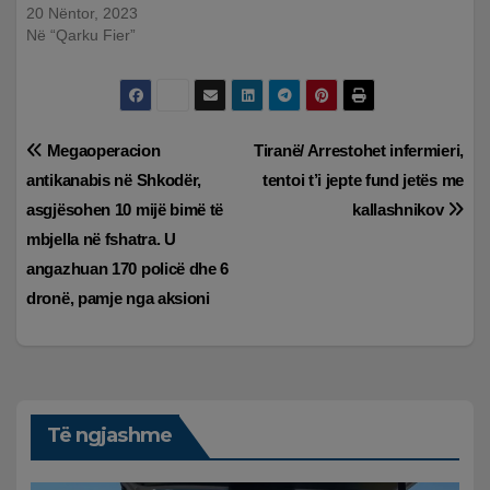
20 Nëntor, 2023
Në “Qarku Fier”
Lëvizje
Megaoperacion
Tiranë/ Arrestohet infermieri,
antikanabis në Shkodër,
tentoi t’i jepte fund jetës me
te
asgjësohen 10 mijë bimë të
kallashnikov
postimet
mbjella në fshatra. U
angazhuan 170 policë dhe 6
dronë, pamje nga aksioni
Të ngjashme