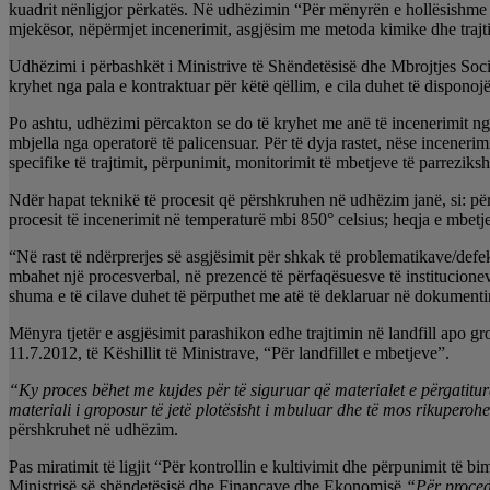
kuadrit nënligjor përkatës. Në udhëzimin “Për mënyrën e hollësishme t
mjekësor, nëpërmjet incenerimit, asgjësim me metoda kimike dhe trajti
Udhëzimi i përbashkët i Ministrive të Shëndetësisë dhe Mbrojtjes Soci
kryhet nga pala e kontraktuar për këtë qëllim, e cila duhet të disponojë
Po ashtu, udhëzimi përcakton se do të kryhet me anë të incenerimit ng
mbjella nga operatorë të palicensuar. Për të dyja rastet, nëse incener
specifike të trajtimit, përpunimit, monitorimit të mbetjeve të parrezik
Ndër hapat teknikë të procesit që përshkruhen në udhëzim janë, si: përga
procesit të incenerimit në temperaturë mbi 850° celsius; heqja e mbetje
“Në rast të ndërprerjes së asgjësimit për shkak të problematikave/de
mbahet një procesverbal, në prezencë të përfaqësuesve të institucioneve
shuma e të cilave duhet të përputhet me atë të deklaruar në dokumentin
Mënyra tjetër e asgjësimit parashikon edhe trajtimin në landfill apo g
11.7.2012, të Këshillit të Ministrave, “Për landfillet e mbetjeve”.
“Ky proces bëhet me kujdes për të siguruar që materialet e përgatitur
materiali i groposur të jetë plotësisht i mbuluar dhe të mos rikupero
përshkruhet në udhëzim.
Pas miratimit të ligjit “Për kontrollin e kultivimit dhe përpunimit të b
Ministrisë së shëndetësisë dhe Financave dhe Ekonomisë
“Për procedu