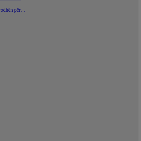
u vodhën për…