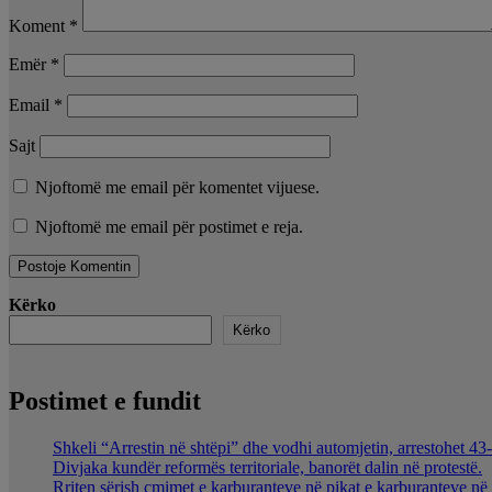
Koment
*
Emër
*
Email
*
Sajt
Njoftomë me email për komentet vijuese.
Njoftomë me email për postimet e reja.
Kërko
Kërko
Postimet e fundit
Shkeli “Arrestin në shtëpi” dhe vodhi automjetin, arrestohet 43-
Divjaka kundër reformës territoriale, banorët dalin në protestë.
Rriten sërish çmimet e karburanteve në pikat e karburanteve n