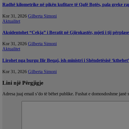
Radhë kilometrike në pikën kufitare të Qafë Botës, pala greke ra
Kor 31, 2026
Gilberta Simoni
Aktualitet
Aksidentohet “Cekja” i Beratit në Gjirokastër, mjeti i tij përplas
Kor 31, 2026
Gilberta Simoni
Aktualitet
Lirohet nga burgu Ilir Beqaj, ish-ministri i Shëndetësisë ‘kthehe
Kor 31, 2026
Gilberta Simoni
Lini një Përgjigje
Adresa juaj email s’do të bëhet publike.
Fushat e domosdoshme janë 