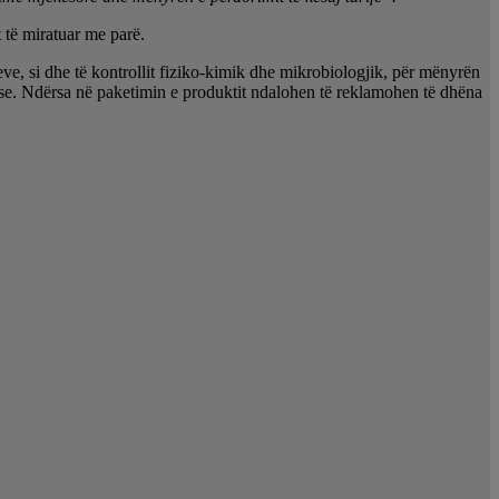
 të miratuar me parë.
eve, si dhe të kontrollit fiziko-kimik dhe mikrobiologjik, për mënyrën
ese. Ndërsa në paketimin e produktit ndalohen të reklamohen të dhëna