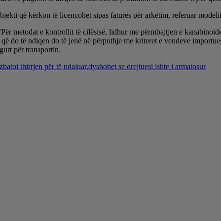
jekti që kërkon të licencohet sipas faturës për arkëtim, referuar modelit
Për metodat e kontrollit të cilësisë, lidhur me përmbajtjen e kanabinoid
t që do të ndiqen do të jenë në përputhje me kriteret e vendeve importu
gurt për transportin.
batoi thirrjen për të ndaluar,dyshohet se drejtuesi ishte i armatosur