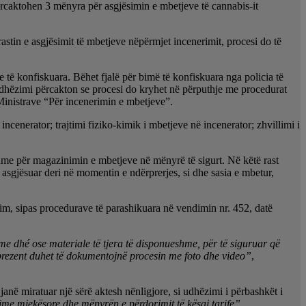
përcaktohen 3 mënyra për asgjësimin e mbetjeve të cannabis-it
stin e asgjësimit të mbetjeve nëpërmjet incenerimit, procesi do të
të konfiskuara. Bëhet fjalë për bimë të konfiskuara nga policia të
, udhëzimi përcakton se procesi do kryhet në përputhje me procedurat
ë Ministrave “Për incenerimin e mbetjeve”.
incenerator; trajtimi fiziko-kimik i mbetjeve në incenerator; zhvillimi i
hme për magazinimin e mbetjeve në mënyrë të sigurt. Në këtë rast
e asgjësuar deri në momentin e ndërprerjes, si dhe sasia e mbetur,
llim, sipas procedurave të parashikuara në vendimin nr. 452, datë
me dhé ose materiale të tjera të disponueshme, për të siguruar që
ë prezent duhet të dokumentojnë procesin me foto dhe video”
,
 janë miratuar një sërë aktesh nënligjore, si udhëzimi i përbashkët i
lime mjekësore dhe mënyrën e përdorimit të kësaj tarife”.