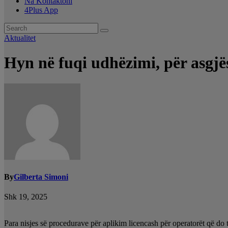
Na Kontaktoni
4Plus App
Aktualitet
Hyn në fuqi udhëzimi, për asgjë
By
Gilberta Simoni
Shk 19, 2025
Para nisjes së procedurave për aplikim licencash për operatorët që do 