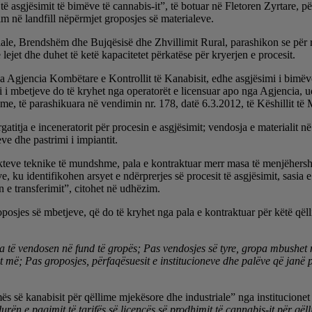
ë asgjësimit të bimëve të cannabis-it”, të botuar në Fletoren Zyrtare, 
m në landfill nëpërmjet groposjes së materialeve.
ale, Brendshëm dhe Bujqësisë dhe Zhvillimit Rural, parashikon se për ra
 lejet dhe duhet të ketë kapacitetet përkatëse për kryerjen e procesit.
a Agjencia Kombëtare e Kontrollit të Kanabisit, edhe asgjësimi i bimëve 
imi i mbetjeve do të kryhet nga operatorët e licensuar apo nga Agjencia
shme, të parashikuara në vendimin nr. 178, datë 6.3.2012, të Këshillit t
titja e inceneratorit për procesin e asgjësimit; vendosja e materialit në 
ve dhe pastrimi i impiantit.
fekteve teknike të mundshme, pala e kontraktuar merr masa të menjëhers
, ku identifikohen arsyet e ndërprerjes së procesit të asgjësimit, sasia 
 e transferimit”, citohet në udhëzim.
roposjes së mbetjeve, që do të kryhet nga pala e kontraktuar për këtë që
a të vendosen në fund të gropës; Pas vendosjes së tyre, gropa mbushet 
het më; Pas groposjes, përfaqësuesit e institucioneve dhe palëve që jan
imës së kanabisit për qëllime mjekësore dhe industriale” nga institucionet
rën e pagimit të tarifës së licencës së prodhimit të cannabis-it për qël