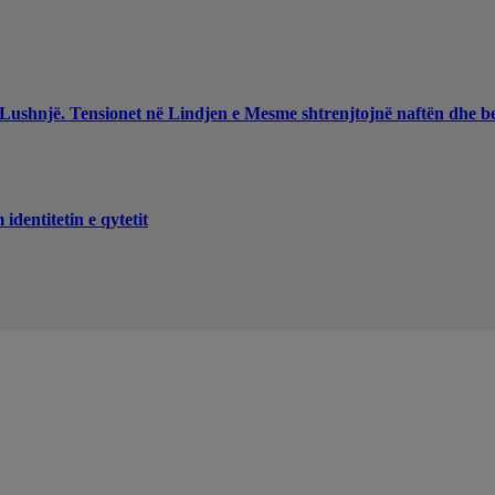
 Lushnjë. Tensionet në Lindjen e Mesme shtrenjtojnë naftën dhe b
dentitetin e qytetit