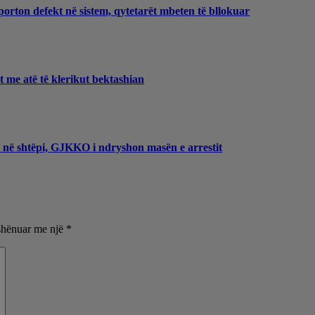
porton defekt në sistem, qytetarët mbeten të bllokuar
et me atë të klerikut bektashian
t’ në shtëpi, GJKKO i ndryshon masën e arrestit
shënuar me një
*