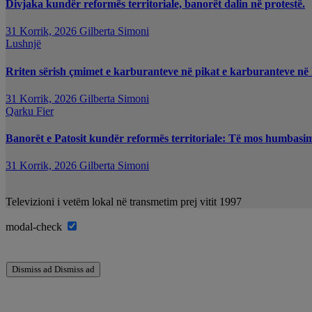
Divjaka kundër reformës territoriale, banorët dalin në protestë.
31 Korrik, 2026
Gilberta Simoni
Lushnjë
Rriten sërish çmimet e karburanteve në pikat e karburanteve në
31 Korrik, 2026
Gilberta Simoni
Qarku Fier
Banorët e Patosit kundër reformës territoriale: Të mos humbasim i
31 Korrik, 2026
Gilberta Simoni
Televizioni i vetëm lokal në transmetim prej vitit 1997
modal-check
Dismiss ad
Dismiss ad