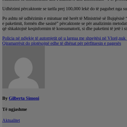
Udhëzimi përcaktonte se tarifa prej 100,000 lekë do të paguhet nga sub
Po ashtu në udhëzimin e miratuar më herët të Ministrisë së Bujqësisë “
e paketimit, formën dhe sasinë” përcaktonte se për analizimin metoda
që shkaktojnë keqinformim të konsumatorit, si dhe paketimi të jetë i si
Lëvizje
Policia në ndjekje të automjetit që u largua me shpejtësi në Vlorë,nuk z
Qiramarrësit do plotësojnë edhe të dhënat për përfituesin e pagesës
te
postimet
By
Gilberta Simoni
Të ngjashme
Aktualitet