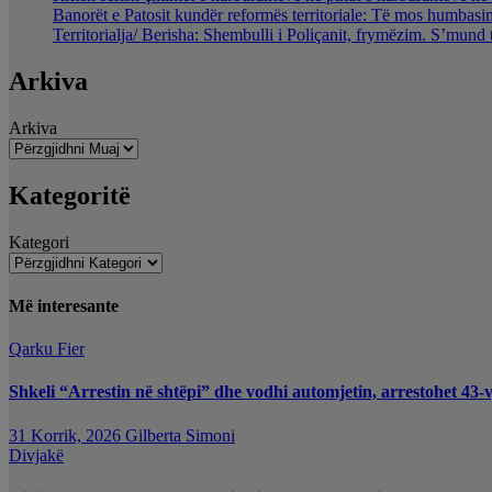
Banorët e Patosit kundër reformës territoriale: Të mos humbasim 
Territorialja/ Berisha: Shembulli i Poliçanit, frymëzim. S’mund 
Arkiva
Arkiva
Kategoritë
Kategori
Më interesante
Qarku Fier
Shkeli “Arrestin në shtëpi” dhe vodhi automjetin, arrestohet 43-v
31 Korrik, 2026
Gilberta Simoni
Divjakë