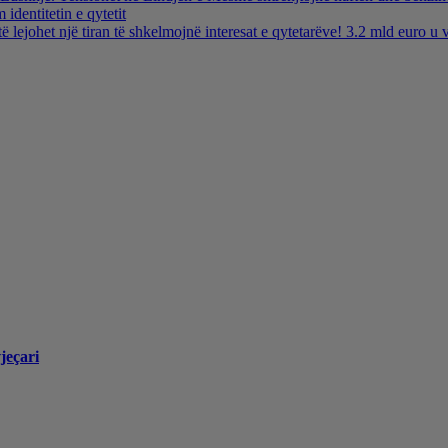
identitetin e qytetit
të lejohet një tiran të shkelmojnë interesat e qytetarëve! 3.2 mld euro 
jeçari