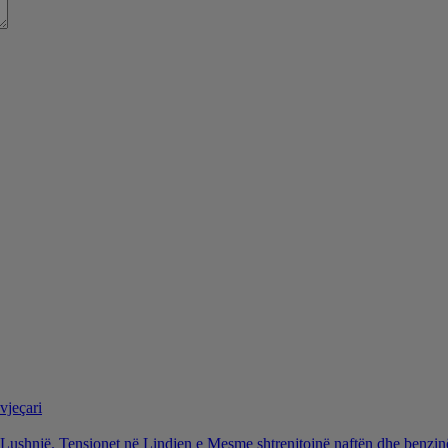
vjeçari
ë Lushnjë. Tensionet në Lindjen e Mesme shtrenjtojnë naftën dhe benzi