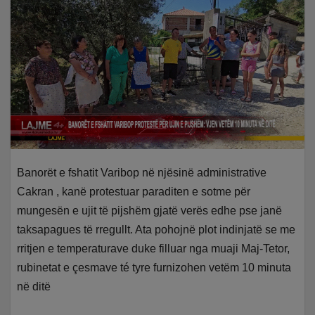
Banorët e fshatit Varibop në njësinë administrative
Cakran , kanë protestuar paraditen e sotme për
mungesën e ujit të pijshëm gjatë verës edhe pse janë
taksapagues të rregullt. Ata pohojnë plot indinjatë se me
rritjen e temperaturave duke filluar nga muaji Maj-Tetor,
rubinetat e çesmave té tyre furnizohen vetëm 10 minuta
në ditë