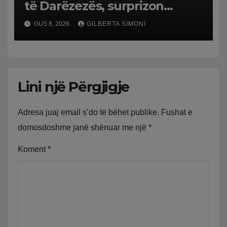
të Darëzezës, surprizon
pushuesit dhe banorët
GUS 8, 2026
GILBERTA SIMONI
Lini një Përgjigje
Adresa juaj email s’do të bëhet publike.
Fushat e
domosdoshme janë shënuar me një
*
Koment
*