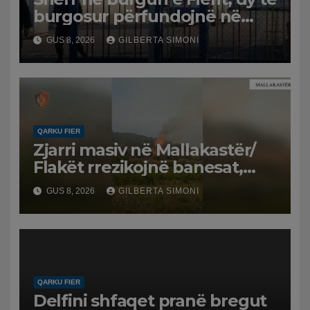
burgosur përfundojnë në
spital
GUS 8, 2026
GILBERTA SIMONI
QARKU FIER
Zjarri masiv në Mallakastër/
Flakët rrezikojnë banesat,
Policia evakuon disa familje
GUS 8, 2026
GILBERTA SIMONI
në Koilac
QARKU FIER
Delfini shfaqet pranë bregut