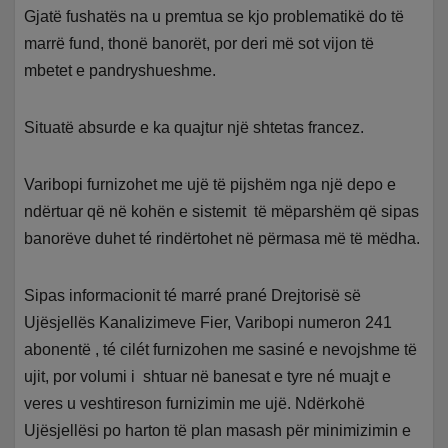
Gjatë fushatës na u premtua se kjo problematikë do të
marrë fund, thonë banorët, por deri më sot vijon të
mbetet e pandryshueshme.
Situatë absurde e ka quajtur një shtetas francez.
Varibopi furnizohet me ujë të pijshëm nga një depo e
ndërtuar që në kohën e sistemit të mëparshëm që sipas
banorëve duhet té rindërtohet në përmasa më të mëdha.
Sipas informacionit té marré prané Drejtorisë së
Ujësjellës Kanalizimeve Fier, Varibopi numeron 241
abonentë , té cilét furnizohen me sasiné e nevojshme të
ujit, por volumi i shtuar në banesat e tyre né muajt e
veres u veshtireson furnizimin me ujë. Ndërkohë
Ujësjellësi po harton të plan masash për minimizimin e