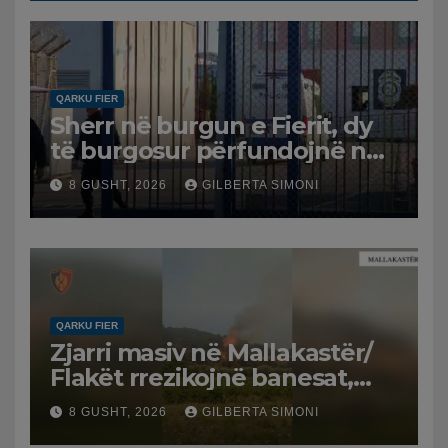
QARKU FIER
Sherr në burgun e Fierit, dy
të burgosur përfundojnë në
spital
8 GUSHT, 2026
GILBERTA SIMONI
QARKU FIER
Zjarri masiv në Mallakastër/
Flakët rrezikojnë banesat,
Policia evakuon disa familje
8 GUSHT, 2026
GILBERTA SIMONI
në Koilac