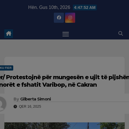
Skip
modal-check
Hën. Gus 10th, 2026
4:47:53 AM
to
content
KU FIER
er/ Protestojnë për mungesën e ujit të pijshë
norët e fshatit Varibop, në Cakran
By
Gilberta Simoni
QER 16, 2025