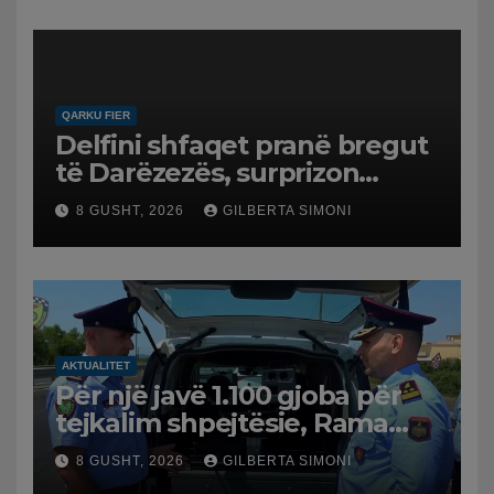
QARKU FIER
Delfini shfaqet pranë bregut
të Darëzezës, surprizon
pushuesit dhe banorët
8 GUSHT, 2026
GILBERTA SIMONI
AKTUALITET
Për një javë 1.100 gjoba për
tejkalim shpejtësie, Rama
publikon videon: Kamerat e
8 GUSHT, 2026
GILBERTA SIMONI
trafikut së shpejti në