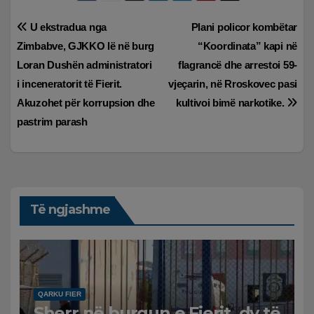
Lëvizje
U ekstradua nga
Plani policor kombëtar
Zimbabve, GJKKO lë në burg
“Koordinata” kapi në
te
Loran Dushën administratori
flagrancë dhe arrestoi 59-
postimet
i inceneratorit të Fierit.
vjeçarin, në Rroskovec pasi
Akuzohet për korrupsion dhe
kultivoi bimë narkotike.
pastrim parash
Të ngjashme
QARKU FIER
Sherr në burgun e Fierit, dy të