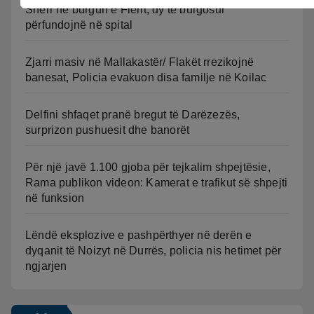
Sherr në burgun e Fierit, dy të burgosur
përfundojnë në spital
Zjarri masiv në Mallakastër/ Flakët rrezikojnë
banesat, Policia evakuon disa familje në Koilac
Delfini shfaqet pranë bregut të Darëzezës,
surprizon pushuesit dhe banorët
Për një javë 1.100 gjoba për tejkalim shpejtësie,
Rama publikon videon: Kamerat e trafikut së shpejti
në funksion
Lëndë eksplozive e pashpërthyer në derën e
dyqanit të Noizyt në Durrës, policia nis hetimet për
ngjarjen