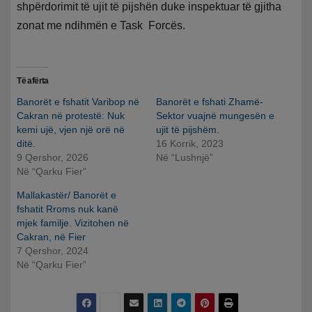
shpërdorimit të ujit të pijshën duke inspektuar të gjitha
zonat me ndihmën e Task Forcës.
Të afërta
Banorët e fshatit Varibop në
Banorët e fshati Zhamë-
Cakran në protestë: Nuk
Sektor vuajnë mungesën e
kemi ujë, vjen një orë në
ujit të pijshëm.
ditë.
16 Korrik, 2023
9 Qershor, 2026
Në “Lushnjë”
Në “Qarku Fier”
Mallakastër/ Banorët e
fshatit Rroms nuk kanë
mjek familje. Vizitohen në
Cakran, në Fier
7 Qershor, 2024
Në “Qarku Fier”