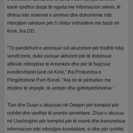
kanë vjedhur disqe të ngurta me informacion sekret, të
dhëna mbi sistemet e armëve dhe dokumente mbi
mbrojtjen raketore për t’i shitur individëve me bazë në
Kinë, tha DD.
“Të pandehurit e arrestuar sot akuzohen për tradhti ndaj
vendit tonë, duke punuar aktivisht për të dobësuar
aftësitë mbrojtëse të Amerikës dhe për të fuqizuar
kundërshtarët tanë në Kinë,” tha Prokurorja e
Përgjithshme Pam Bondi. “Ata do të përballen me
drejtësi të shpejtë, të ashpër dhe gjithëpërfshirëse.”
Tian dhe Duan u akuzuan në Oregon për komplot për
ryshfet dhe vjedhje të pronës qeveritare. Zhao u akuzua
në Uashington për komplot për të marrë dhe transmetuar
informacion mbi mbrojtjen kombëtare, si dhe për ryshfet