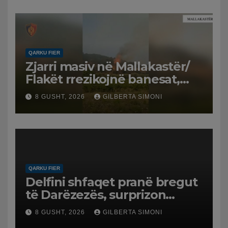
QARKU FIER
Zjarri masiv në Mallakastër/
Flakët rrezikojnë banesat,
Policia evakuon disa familje
8 GUSHT, 2026
GILBERTA SIMONI
në Koilac
QARKU FIER
Delfini shfaqet pranë bregut
të Darëzezës, surprizon
pushuesit dhe banorët
8 GUSHT, 2026
GILBERTA SIMONI