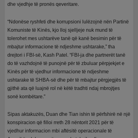
dhe vjedhje të pronës qeveritare.
“Ndonëse ryshfeti dhe korrupsioni lulëzojnë nën Partinë
Komuniste të Kinës, kjo lloj sjelljeje nuk mund të
tolerohet mes ushtarëve tanë që kanë besimin për të
mbajtur informacione të ndjeshme ushtarake,” tha
drejtori i FBI-së, Kash Patel. “FBI-ja dhe partnerët tanë
do të vazhdojnë të punojnë për të zbuluar përpjekjet e
Kinës për të vjedhur informacione të ndjeshme
ushtarake të SHBA-së dhe për të mbajtur përgjegjës të
gjithë ata që luajnë rol në këtë tradhti ndaj mbrojtjes
sonë kombëtare.”
Sipas aktakuzës, Duan dhe Tian ishin të përfshirë në një
konspiracion që filloi rreth 28 nëntorit 2021 për të
vjedhur informacion mbi aftësitë operacionale të