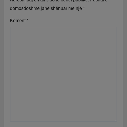
domosdoshme janë shënuar me një
*
Koment
*