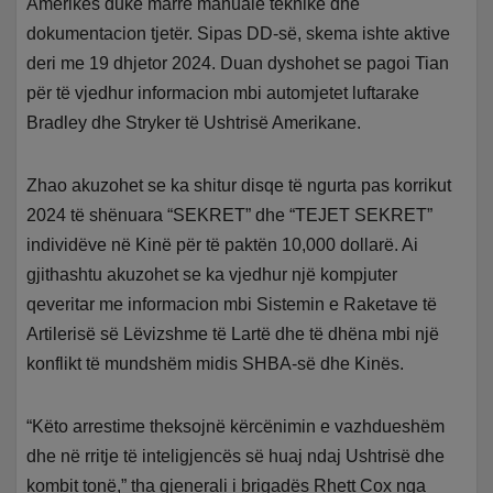
Amerikës duke marrë manuale teknike dhe
dokumentacion tjetër. Sipas DD-së, skema ishte aktive
deri me 19 dhjetor 2024. Duan dyshohet se pagoi Tian
për të vjedhur informacion mbi automjetet luftarake
Bradley dhe Stryker të Ushtrisë Amerikane.
Zhao akuzohet se ka shitur disqe të ngurta pas korrikut
2024 të shënuara “SEKRET” dhe “TEJET SEKRET”
individëve në Kinë për të paktën 10,000 dollarë. Ai
gjithashtu akuzohet se ka vjedhur një kompjuter
qeveritar me informacion mbi Sistemin e Raketave të
Artilerisë së Lëvizshme të Lartë dhe të dhëna mbi një
konflikt të mundshëm midis SHBA-së dhe Kinës.
“Këto arrestime theksojnë kërcënimin e vazhdueshëm
dhe në rritje të inteligjencës së huaj ndaj Ushtrisë dhe
kombit tonë,” tha gjenerali i brigadës Rhett Cox nga