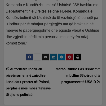
Komanda e Kundërzbulimit së Ushtrisë. “Së bashku me
Departamentin e Drejtësisë dhe FBI-në, Komanda e
Kundërzbulimit së Ushtrisë do të vazhdojë të punojë pa
u lodhur për të mbajtur përgjegjës ata që braktisin në
mënyrë të papërgjegjshme dhe egoiste vlerat e Ushtrisë
dhe zgjedhin përfitimin personal mbi detyrën ndaj
kombit tonë.”
Lëvizje
Autoritetet i ndaluan
Marco Rubio: Pas rishikimit,
pjesëmarrjen në zgjedhje
mbyllim 83 përqind të
te
kandidatit prorus në Poloni,
programeve të USAID
postimet
përplasje mes mbështetësve
të tij dhe policisë