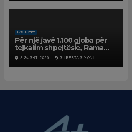
AKTUALITET
Për një javë 1.100 gjoba për
tejkalim shpejtësie, Rama
publikon videon: Kamerat e
8 GUSHT, 2026
GILBERTA SIMONI
trafikut së shpejti në
funksion