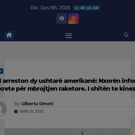
Skip
modal-check
Die. Gus 9th, 2026
11:48:34 AM
to
content
A
I arreston dy ushtarë amerikanë: Nxorën inf
krete për mbrojtjen raketore. I shitën te kine
By
Gilberta Simoni
MAR 10, 2025