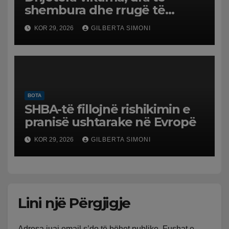
shembura dhe rrugë të
dëmtuara! Japonia goditet
KOR 29, 2026
GILBERTA SIMONI
nga tërmeti i fuqishëm,
qindra mijëra të evakuuar
BOTA
SHBA-të fillojnë rishikimin e
pranisë ushtarake në Evropë
KOR 29, 2026
GILBERTA SIMONI
Lini një Përgjigje
Adresa juaj email s’do të bëhet publike.
Fushat e