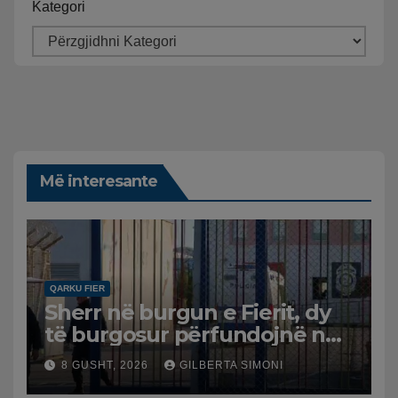
Kategori
Më interesante
QARKU FIER
Sherr në burgun e Fierit, dy
të burgosur përfundojnë në
spital
8 GUSHT, 2026
GILBERTA SIMONI