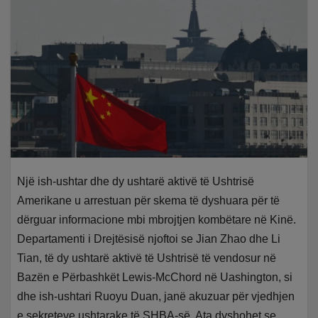
Një ish-ushtar dhe dy ushtarë aktivë të Ushtrisë
Amerikane u arrestuan për skema të dyshuara për të
dërguar informacione mbi mbrojtjen kombëtare në Kinë.
Departamenti i Drejtësisë njoftoi se Jian Zhao dhe Li
Tian, të dy ushtarë aktivë të Ushtrisë të vendosur në
Bazën e Përbashkët Lewis-McChord në Uashington, si
dhe ish-ushtari Ruoyu Duan, janë akuzuar për vjedhjen
e sekreteve ushtarake të SHBA-së. Ata dyshohet se