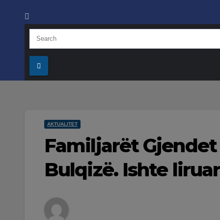
AKTUALITET
Familjarët Gjendet 
Bulqizë. Ishte lirua