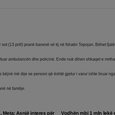
r sot (13 prill) pranë banesë së tij në fshatin Topojan. Bëhet fja
joftuar ambulancën dhe policinë. Ende nuk dihen shkaqet e rretha
bëjnë më dije se personi që është gjetur i varur ishte liruar ng
në në familje.
 Meta: Asnjë interes për
Vodhën mbi 1 mln lekë n