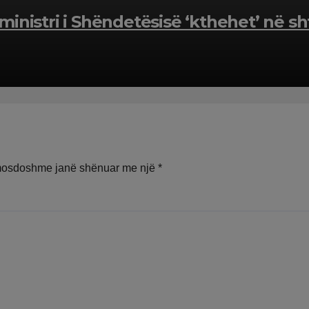
h-ministri i Shëndetësisë ‘kthehet’ në
mosdoshme janë shënuar me një
*