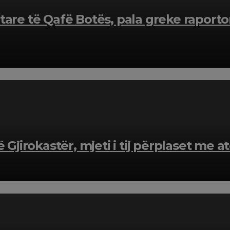
tare të Qafë Botës, pala greke raporto
 Gjirokastër, mjeti i tij përplaset me a