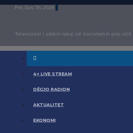
Skip
Pre. Gus 7th, 2026
to
content
Televizioni i vetëm lokal në transmetim prej viti
4+ LIVE STREAM
DËGJO RADION
AKTUALITET
EKONOMI