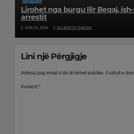
AKTUALITET
Lirohet nga burgu Ilir Beqaj, is
arrestit
KOR 31, 2026
GILBERTA SIMONI
Lini një Përgjigje
Adresa juaj email s’do të bëhet publike.
Fushat e do
Koment
*