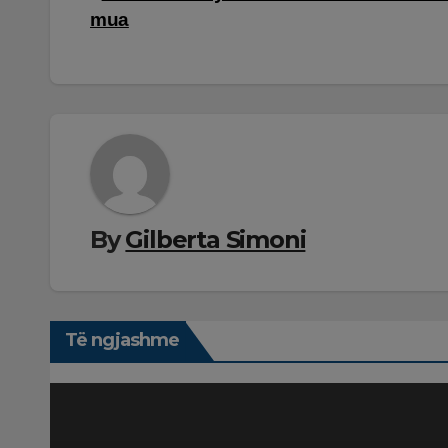
mua
te
postimet
By
Gilberta Simoni
Të ngjashme