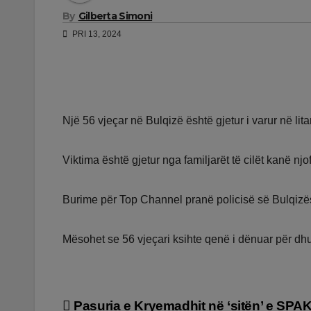
By
Gilberta Simoni
PRI 13, 2024
Një 56 vjeçar në Bulqizë është gjetur i varur në lita
Viktima është gjetur nga familjarët të cilët kanë n
Burime për Top Channel pranë policisë së Bulqizës 
Mësohet se 56 vjeçari ksihte qenë i dënuar për dhu
Lëvizje
Pasuria e Kryemadhit në ‘sitën’ e SPAK,