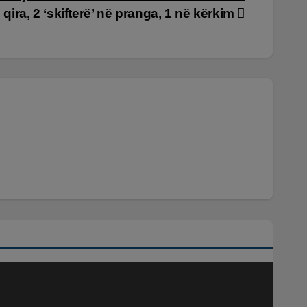
ira, 2 ‘skifterë’ në pranga, 1 në kërkim