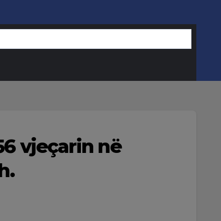
56 vjeçarin në
h.