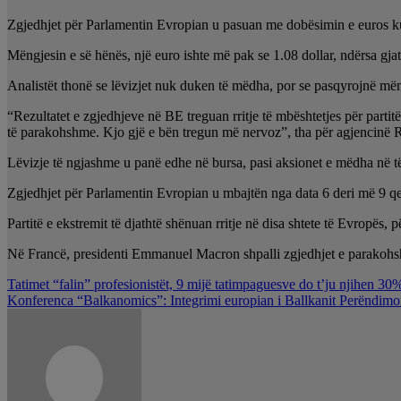
Zgjedhjet për Parlamentin Evropian u pasuan me dobësimin e euros ku
Mëngjesin e së hënës, një euro ishte më pak se 1.08 dollar, ndërsa gjat
Analistët thonë se lëvizjet nuk duken të mëdha, por se pasqyrojnë mën
“Rezultatet e zgjedhjeve në BE treguan rritje të mbështetjes për partit
të parakohshme. Kjo gjë e bën tregun më nervoz”, tha për agjencinë
Lëvizje të ngjashme u panë edhe në bursa, pasi aksionet e mëdha në të
Zgjedhjet për Parlamentin Evropian u mbajtën nga data 6 deri më 9 qe
Partitë e ekstremit të djathtë shënuan rritje në disa shtete të Evropës
Në Francë, presidenti Emmanuel Macron shpalli zgjedhjet e parakohshme
Lëvizje
Tatimet “falin” profesionistët, 9 mijë tatimpaguesve do t’ju njihen 3
Konferenca “Balkanomics”: Integrimi europian i Ballkanit Perëndimor
te
postimet