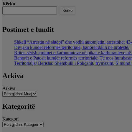
Kërko
Kërko
Postimet e fundit
Shkeli “Arrestin në shtëpi” dhe vodhi automjetin, arrestohet 43-
Divjaka kundër reformës territoriale, banorët dalin në protestë.
Rriten sërish çmimet e karburanteve në pikat e karburanteve n
Banorët e Patosit kundër reformës territoriale: Të mos humbasim 
Territorialja/ Berisha: Shembulli i Poliçanit, frymëzim. S’mund 
Arkiva
Arkiva
Kategoritë
Kategori