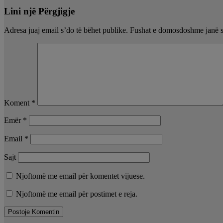
Lini një Përgjigje
Adresa juaj email s’do të bëhet publike.
Fushat e domosdoshme janë 
Koment
*
Emër
*
Email
*
Sajt
Njoftomë me email për komentet vijuese.
Njoftomë me email për postimet e reja.