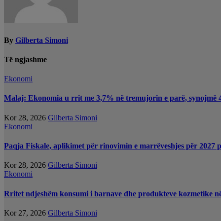
By
Gilberta Simoni
Të ngjashme
Ekonomi
Malaj: Ekonomia u rrit me 3,7% në tremujorin e parë, synojmë 4%
Kor 28, 2026
Gilberta Simoni
Ekonomi
Paqja Fiskale, aplikimet për rinovimin e marrëveshjes për 2027 pr
Kor 28, 2026
Gilberta Simoni
Ekonomi
Rritet ndjeshëm konsumi i barnave dhe produkteve kozmetike n
Kor 27, 2026
Gilberta Simoni