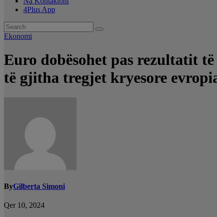
Na Kontaktoni
4Plus App
Ekonomi
Euro dobësohet pas rezultatit t
të gjitha tregjet kryesore evropi
By
Gilberta Simoni
Qer 10, 2024