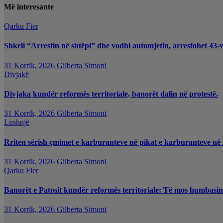
Më interesante
Qarku Fier
Shkeli “Arrestin në shtëpi” dhe vodhi automjetin, arrestohet 43-v
31 Korrik, 2026
Gilberta Simoni
Divjakë
Divjaka kundër reformës territoriale, banorët dalin në protestë.
31 Korrik, 2026
Gilberta Simoni
Lushnjë
Rriten sërish çmimet e karburanteve në pikat e karburanteve në
31 Korrik, 2026
Gilberta Simoni
Qarku Fier
Banorët e Patosit kundër reformës territoriale: Të mos humbasim i
31 Korrik, 2026
Gilberta Simoni