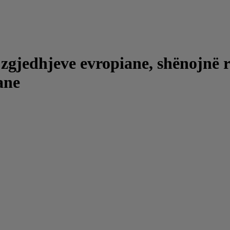
ë zgjedhjeve evropiane, shënojnë 
ane