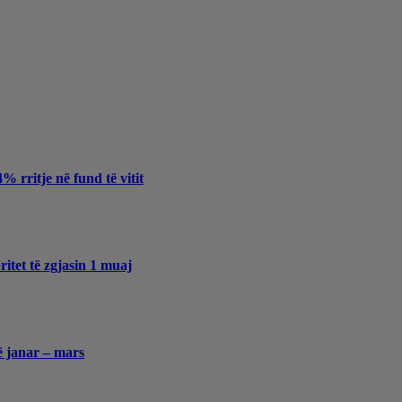
 rritje në fund të vitit
itet të zgjasin 1 muaj
ë janar – mars