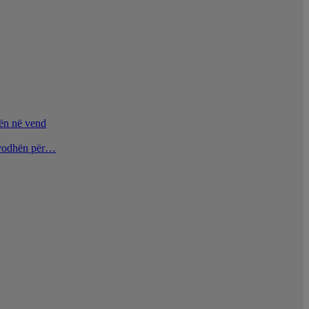
nën në vend
u vodhën për…