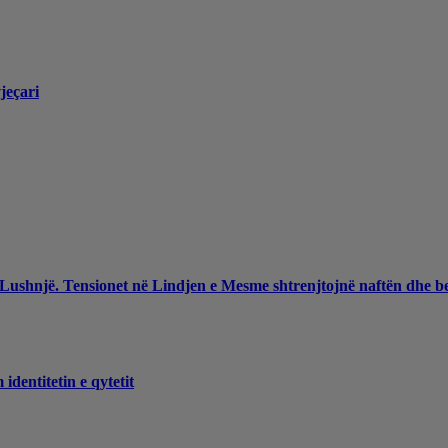
jeçari
 Lushnjë. Tensionet në Lindjen e Mesme shtrenjtojnë naftën dhe b
dentitetin e qytetit