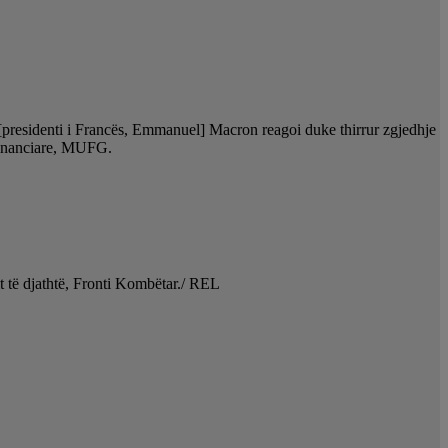
se [presidenti i Francës, Emmanuel] Macron reagoi duke thirrur zgjedhje
financiare, MUFG.
t të djathtë, Fronti Kombëtar./ REL