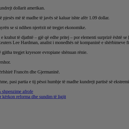
ndrejt dollarit amerikan.
ë pjesës më të madhe të javës së kaluar ishte afër 1.09 dollar.
yrën se si ndihen njerëzit në tregjet ekonomike.
ë e krahut të djathtë – gjë që edhe pritej – por elementi surprizë është 
 Reuters Lee Hardman, analist i monedhës në kompaninë e shërbimeve 
 gjitha tregjet kryesore evropiane shënuan rënie.
rshor.
, përfshirë Francën dhe Gjermaninë.
, pasi partia e tij pësoi humbje të madhe kundrejt partisë së ekstremi
0% shpenzime afrofe
 kërkon reforma dhe sundim të ligjit