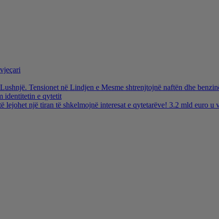
vjeçari
ë Lushnjë. Tensionet në Lindjen e Mesme shtrenjtojnë naftën dhe benzi
identitetin e qytetit
të lejohet një tiran të shkelmojnë interesat e qytetarëve! 3.2 mld euro 