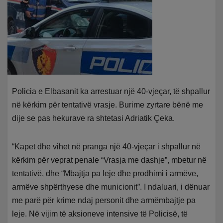
Policia e Elbasanit ka arrestuar një 40-vjeçar, të shpallur
në kërkim për tentativë vrasje. Burime zyrtare bënë me
dije se pas hekurave ra shtetasi Adriatik Çeka.
“Kapet dhe vihet në pranga një 40-vjeçar i shpallur në
kërkim për veprat penale “Vrasja me dashje”, mbetur në
tentativë, dhe “Mbajtja pa leje dhe prodhimi i armëve,
armëve shpërthyese dhe municionit”. I ndaluari, i dënuar
me parë për krime ndaj personit dhe armëmbajtje pa
leje. Në vijim të aksioneve intensive të Policisë, të