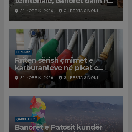
territoriale, banorët dalin në
protestë.
31 KORRIK, 2026
GILBERTA SIMONI
LUSHNJË
Rriten sërish çmimet e
karburanteve në pikat e
karburanteve në Lushnjë.
31 KORRIK, 2026
GILBERTA SIMONI
Tensionet në Lindjen e
Mesme shtrenjtojnë naftën
dhe benzinën në vend
QARKU FIER
Banorët e Patosit kundër