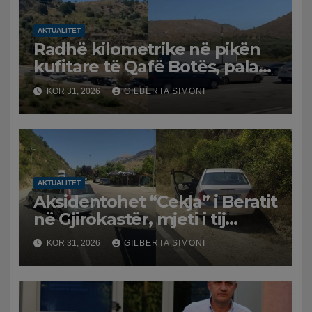
AKTUALITET
Radhë kilometrike në pikën
kufitare të Qafë Botës, pala
greke raporton defekt në
KOR 31, 2026
GILBERTA SIMONI
sistem, qytetarët mbeten të
bllokuar
AKTUALITET
Aksidentohet “Cekja” i Beratit
në Gjirokastër, mjeti i tij
përplaset me atë të klerikut
KOR 31, 2026
GILBERTA SIMONI
bektashian