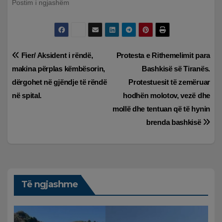
Postim i ngjashëm
Lëvizje
Fier/ Aksident i rëndë,
Protesta e Rithemelimit para
makina përplas këmbësorin,
Bashkisë së Tiranës.
te
dërgohet në gjëndje të rëndë
Protestuesit të zemëruar
postimet
në spital.
hodhën molotov, vezë dhe
mollë dhe tentuan që të hynin
brenda bashkisë
Të ngjashme