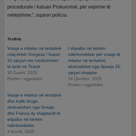
procedurale i kaluan Prokurorisë, për veprime të
mëtejshme.”, sqaron policia.
Të afërta
Vrasja e mbetur në tentativë
I shpallur në kërkim
ndaj Arbër Gorgeas ! Kapet
ndërkombëtar për vrasje të
31-vjeçari me rrezikshmëri
mbetur në tentativë,
të lartë në Tiranë
ekstradohet nga Spanja 25-
30 Gusht, 2025
vjeçari shqiptar
Postim i ngjashëm
14 Qershor, 2025
Postim i ngjashëm
Vrasje e mbetur në tentativë
dhe trafik droge,
ekstradohen nga Greqia
dhe Franca dy shqiptarët të
shpallur në kërkim
ndërkombëtar
4 Korrik, 2025