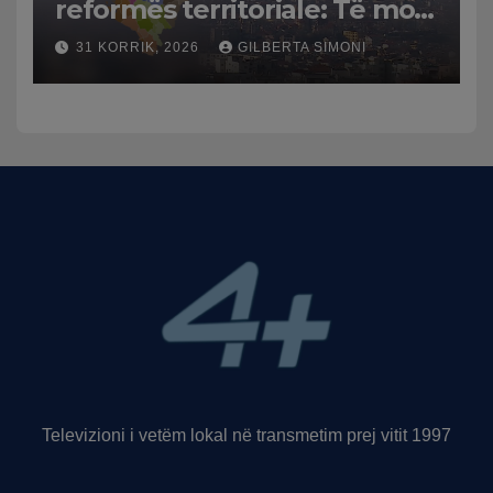
reformës territoriale: Të mos
humbasim identitetin e
31 KORRIK, 2026
GILBERTA SIMONI
qytetit
Televizioni i vetëm lokal në transmetim prej vitit 1997