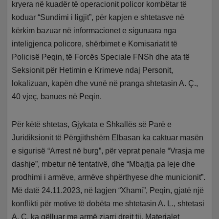
kryera në kuadër të operacionit policor kombëtar të
koduar “Sundimi i ligjit”, për kapjen e shtetasve në
kërkim bazuar në informacionet e siguruara nga
inteligjenca policore, shërbimet e Komisariatit të
Policisë Peqin, të Forcës Speciale FNSh dhe ata të
Seksionit për Hetimin e Krimeve ndaj Personit,
lokalizuan, kapën dhe vunë në pranga shtetasin A. Ç.,
40 vjeç, banues në Peqin.
Për këtë shtetas, Gjykata e Shkallës së Parë e
Juridiksionit të Përgjithshëm Elbasan ka caktuar masën
e sigurisë “Arrest në burg”, për veprat penale “Vrasja me
dashje”, mbetur në tentativë, dhe “Mbajtja pa leje dhe
prodhimi i armëve, armëve shpërthyese dhe municionit”.
Më datë 24.11.2023, në lagjen “Xhami”, Peqin, gjatë një
konflikti për motive të dobëta me shtetasin A. L., shtetasi
A. Ç. ka qëlluar me armë zjarri drejt tij. Materialet