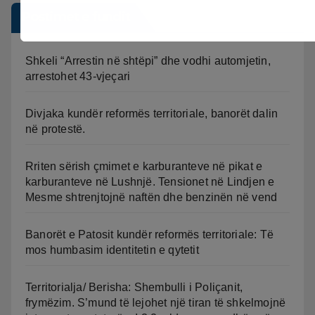
Postimet e fundit
Shkeli “Arrestin në shtëpi” dhe vodhi automjetin,
arrestohet 43-vjeçari
Divjaka kundër reformës territoriale, banorët dalin
në protestë.
Rriten sërish çmimet e karburanteve në pikat e
karburanteve në Lushnjë. Tensionet në Lindjen e
Mesme shtrenjtojnë naftën dhe benzinën në vend
Banorët e Patosit kundër reformës territoriale: Të
mos humbasim identitetin e qytetit
Territorialja/ Berisha: Shembulli i Poliçanit,
frymëzim. S’mund të lejohet një tiran të shkelmojnë