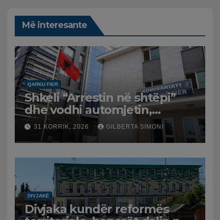
Më interesante
QARKU FIER
Shkeli “Arrestin në shtëpi”
dhe vodhi automjetin,
arrestohet 43-vjeçari
31 KORRIK, 2026
GILBERTA SIMONI
DIVJAKË
Divjaka kundër reformës