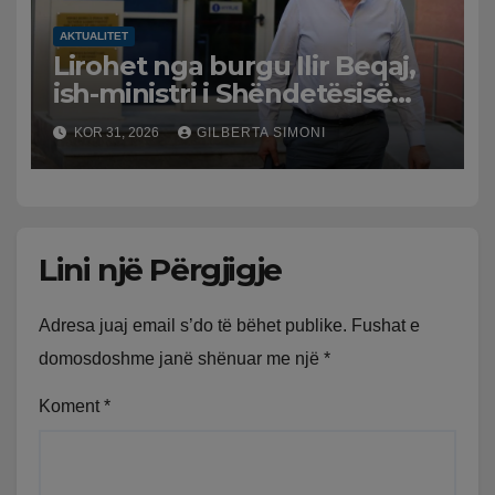
AKTUALITET
Lirohet nga burgu Ilir Beqaj,
ish-ministri i Shëndetësisë
‘kthehet’ në shtëpi, GJKKO i
KOR 31, 2026
GILBERTA SIMONI
ndryshon masën e arrestit
Lini një Përgjigje
Adresa juaj email s’do të bëhet publike.
Fushat e
domosdoshme janë shënuar me një
*
Koment
*