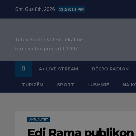
Skip
Sht. Gus 8th, 2026
11:59:15 PM
to
content
Televizioni i vetëm lokal në
transmetim prej vitit 1997
4+ LIVE STREAM
DËGJO RADION
TURIZËM
SPORT
LUSHNJË
NA K
AKTUALITET
Edi Rama publikon 