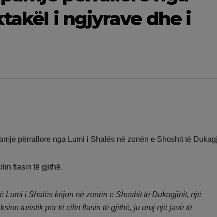
takël i ngjyrave dhe i
pamje përrallore nga Lumi i Shalës në zonën e Shoshit të Dukagji
in flasin të gjithë.
Lumi i Shalës krijon në zonën e Shoshit të Dukagjinit, një
ion turistik për të cilin flasin të gjithë, ju uroj një javë të