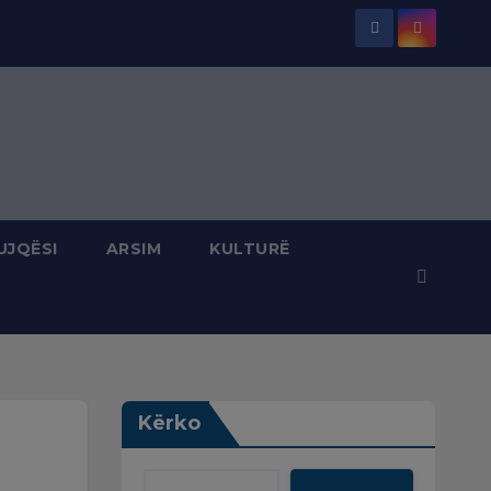
UJQËSI
ARSIM
KULTURË
Kërko