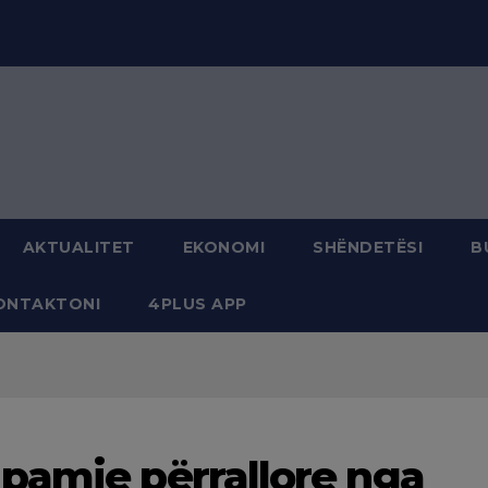
modal-check
AKTUALITET
EKONOMI
SHËNDETËSI
B
ONTAKTONI
4PLUS APP
pamje përrallore nga