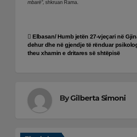
mbarë”,
shkruan Rama.
Lëvizje
Elbasan/ Humb jetën 27-vjeçari në Gjina
dehur dhe në gjendje të rënduar psikolog
te
theu xhamin e dritares së shtëpisë
postimet
By
Gilberta Simoni