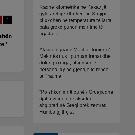
Radhë kilometrike në Kakavijë,
qytetarët që kthehen në Shqipëri
bllokohen në temperatura të larta,
pala greke punon me ritme të
ngadalta
ishën
te”
Aksident pranë Malit të Tomorrit/
Makinës nuk i punuan frenat dhe
doli nga rruga, plagosen 7
persona, dy në gjendje të rëndë
te Trauma
“Po shkonin në punë”/ Gruaja dhe
djali i vdiqën në aksident,
shqiptari në Greqi prek zemrat:
Humba gjithçka!