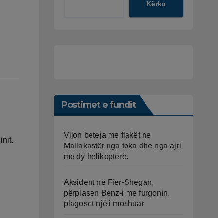
Kërko
Postimet e fundit
Vijon beteja me flakët ne
nit.
Mallakastër nga toka dhe nga ajri
me dy helikopterë.
Aksident në Fier-Shegan,
përplasen Benz-i me furgonin,
plagoset një i moshuar