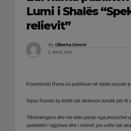
Lumi i Shalës “Spek
relievit”
By
Gilberta Simoni
MAJ 6, 2024
Kryeministri Rama ka publikuar në rrjetet sociale 
Sipas Ramës ky është një atraksion turistik për të cil
“Mirëmëngjesi
dhe me këto pamje nga peizazhet që 
spektakël i ngjyrave dhe i relievit, por edhe një atraks