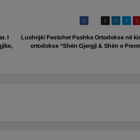
r. I
Lushnjë/ Festohet Pashka Ortodokse në k
jike,
ortodokse “Shën Gjergji & Shën e Prem