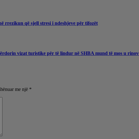
rrezikun që sjell stresi i ndeshjeve për tifozët
rdorin vizat turistike për të lindur në SHBA mund të mos u rino
shënuar me një
*