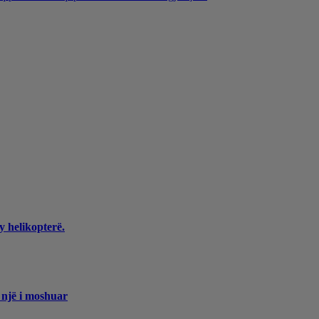
y helikopterë.
 një i moshuar