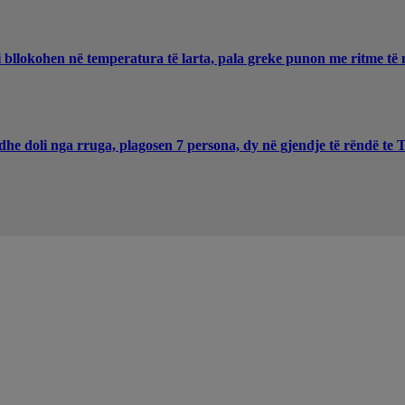
 bllokohen në temperatura të larta, pala greke punon me ritme të 
he doli nga rruga, plagosen 7 persona, dy në gjendje të rëndë te