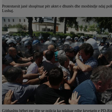
Protestuesit janë shoqëruar për aktet e dhunës dhe mosbindje ndaj poli
Lushaj.
Gjithashtu bëhet me dije se policia ka ndaluar edhe kryetarin e PD-R