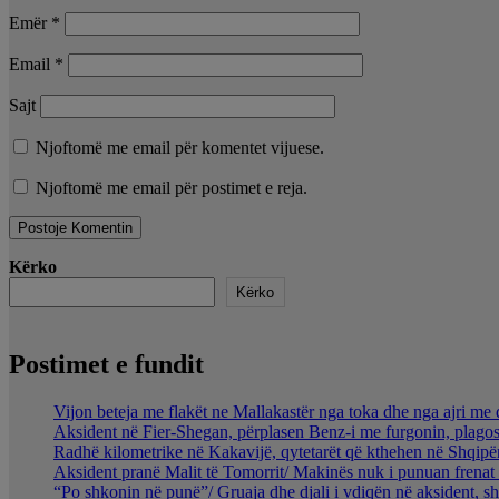
Emër
*
Email
*
Sajt
Njoftomë me email për komentet vijuese.
Njoftomë me email për postimet e reja.
Kërko
Kërko
Postimet e fundit
Vijon beteja me flakët ne Mallakastër nga toka dhe nga ajri me 
Aksident në Fier-Shegan, përplasen Benz-i me furgonin, plagos
Radhë kilometrike në Kakavijë, qytetarët që kthehen në Shqipër
Aksident pranë Malit të Tomorrit/ Makinës nuk i punuan frenat 
“Po shkonin në punë”/ Gruaja dhe djali i vdiqën në aksident, s