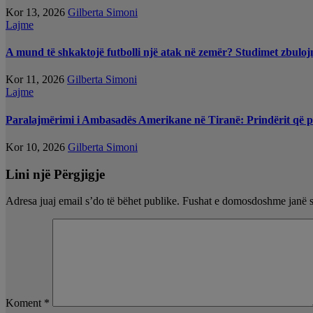
Kor 13, 2026
Gilberta Simoni
Lajme
A mund të shkaktojë futbolli një atak në zemër? Studimet zbulojnë 
Kor 11, 2026
Gilberta Simoni
Lajme
Paralajmërimi i Ambasadës Amerikane në Tiranë: Prindërit që pë
Kor 10, 2026
Gilberta Simoni
Lini një Përgjigje
Adresa juaj email s’do të bëhet publike.
Fushat e domosdoshme janë 
Koment
*