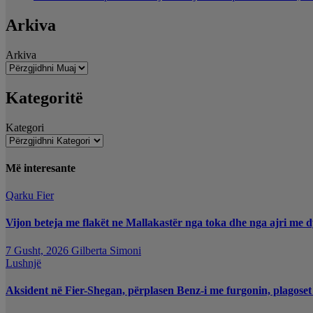
Arkiva
Arkiva
Kategoritë
Kategori
Më interesante
Qarku Fier
Vijon beteja me flakët ne Mallakastër nga toka dhe nga ajri me d
7 Gusht, 2026
Gilberta Simoni
Lushnjë
Aksident në Fier-Shegan, përplasen Benz-i me furgonin, plagoset