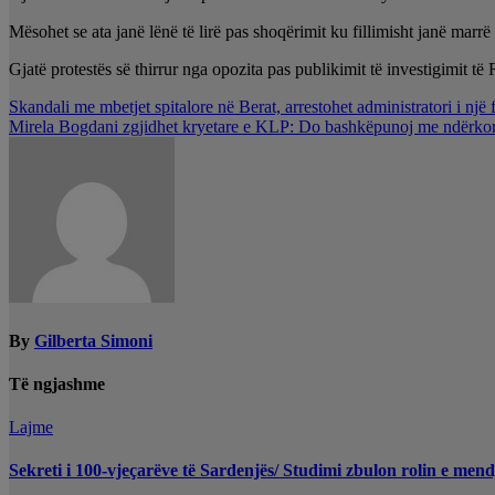
Mësohet se ata janë lënë të lirë pas shoqërimit ku fillimisht janë marrë 
Gjatë protestës së thirrur nga opozita pas publikimit të investigimit t
Lëvizje
Skandali me mbetjet spitalore në Berat, arrestohet administratori i një 
Mirela Bogdani zgjidhet kryetare e KLP: Do bashkëpunoj me ndërkomb
te
postimet
By
Gilberta Simoni
Të ngjashme
Lajme
Sekreti i 100-vjeçarëve të Sardenjës/ Studimi zbulon rolin e men