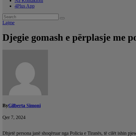
Na Kontaktoni
4Plus App
Lajme
Djegie gomash e përplasje me po
By
Gilberta Simoni
Qer 7, 2024
Dhjetë persona janë shoqëruar nga Policia e Tiranës, të cilët ishin pje