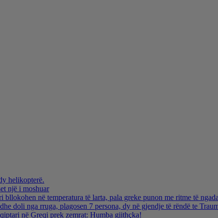
dy helikopterë.
et një i moshuar
i bllokohen në temperatura të larta, pala greke punon me ritme të ngada
dhe doli nga rruga, plagosen 7 persona, dy në gjendje të rëndë te Trau
hqiptari në Greqi prek zemrat: Humba gjithçka!