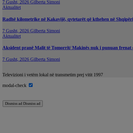
7 Gusht, 2026
Gilberta Simoni
Aktualitet
Radhë kilometrike në Kakavijë, qytetarët që kthehen në Shqipëri
7 Gusht, 2026
Gilberta Simoni
Aktualitet
Aksident pranë Malit të Tomorrit/ Makinës nuk i punuan frenat d
7 Gusht, 2026
Gilberta Simoni
Televizioni i vetëm lokal në transmetim prej vitit 1997
modal-check
Dismiss ad
Dismiss ad