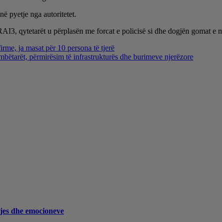
në pyetje nga autoritetet.
ë RAI3, qytetarët u përplasën me forcat e policisë si dhe dogjën gomat e
firme, ja masat për 10 persona të tjerë
ëtarët, përmirësim të infrastrukturës dhe burimeve njerëzore
djes dhe emocioneve