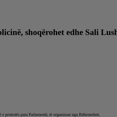
licinë, shoqërohet edhe Sali Lus
së e protestës para Parlamentit, të organizuar nga Rithemelimi.