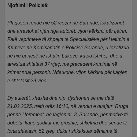
Njoftimi i Policisë:
Plagosën rëndë një 52-vjeçar në Sarandë, lokalizohet
dhe arrestohet njëri nga autorët, vijon kërkimi për tjetrin.
Falë veprimeve të shpejta të Specialistëve për Hetimin e
Krimeve në Komisariatin e Policisë Sarandë, u lokalizua
në një banesë në fshatin Lukovë, ku po fshihej, dhe u
arrestua shtetasi 37 vjeç, me precedent kriminal në
krimet ndaj personit. Ndërkohë, vijon kërkimi për kapjen
e shtetasit 29 vjeç.
Dy autorët, xhaxha dhe nip, dyshohen se më datë
21.02.2025, rreth orës 16:10, në vendin e quajtur “Rruga
për në Heremec”, në lagjen nr. 3, Sarandë, për motive të
dobëta, kanë goditur me grushte, shkelma dhe sende të
forta shtetasin 52 vjeç, duke i shkaktuar dëmtime të