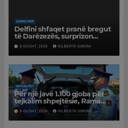
QARKU FIER
Delfini shfaqet pranë bregut
të Darëzezës, surprizon
pushuesit dhe banorët
8 GUSHT, 2026
GILBERTA SIMONI
AKTUALITET
Për një javë 1.100 gjoba për
tejkalim shpejtësie, Rama
publikon videon: Kamerat e
8 GUSHT, 2026
GILBERTA SIMONI
trafikut së shpejti në
funksion