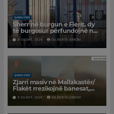
QARKU FIER
Sherr në burgun e Fierit, dy
të burgosur përfundojnë në
spital
8 GUSHT, 2026
GILBERTA SIMONI
QARKU FIER
Zjarri masiv në Mallakastër/
Flakët rrezikojnë banesat,
Policia evakuon disa familje
8 GUSHT, 2026
GILBERTA SIMONI
në Koilac