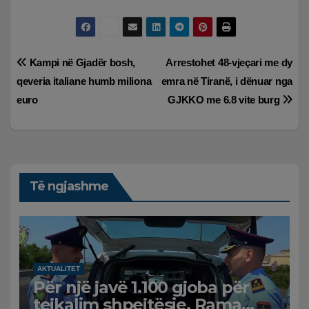
Lëvizje
Kampi në Gjadër bosh,
Arrestohet 48-vjeçari me dy
qeveria italiane humb miliona
emra në Tiranë, i dënuar nga
te
euro
GJKKO me 6.8 vite burg
postimet
Të ngjashme
AKTUALITET
Për një javë 1.100 gjoba për
tejkalim shpejtësie, Rama