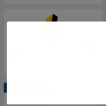
Postimet e fundit
Sherr në burgun e Fierit, dy të burgosur