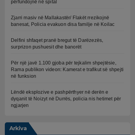
përfundojnë në spital
Zjarri masiv në Mallakastër/ Flakët rrezikojnë
banesat, Policia evakuon disa familje në Koilac
Delfini shfaqet pranë bregut të Darëzezës,
surprizon pushuesit dhe banorët
Për një javë 1.100 gjoba për tejkalim shpejtësie,
Rama publikon videon: Kamerat e trafikut së shpejti
në funksion
Lëndë eksplozive e pashpërthyer në derën e
dyqanit të Noizyt në Durrës, policia nis hetimet për
ngjarjen
Arkiva