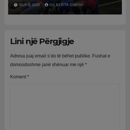
kallashnikov nga shoku i
GUS 8, 2026
GILBERTA SIMONI
fëmijërisë, zv. drejtori i
Hetimit: Kishin konflikt të
mbartur prej disa kohësh
Lini një Përgjigje
Adresa juaj email s’do të bëhet publike.
Fushat e
domosdoshme janë shënuar me një
*
Koment
*