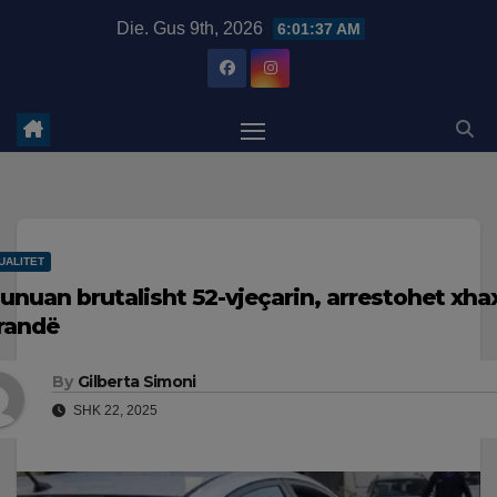
Skip
modal-check
Die. Gus 9th, 2026
6:01:37 AM
to
content
UALITET
unuan brutalisht 52-vjeçarin, arrestohet xha
randë
By
Gilberta Simoni
SHK 22, 2025