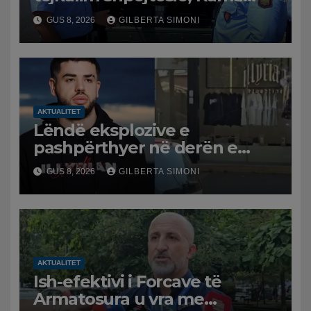
publikon videon: Kamerat e
GUS 8, 2026
GILBERTA SIMONI
trafikut së shpejti në
funksion
AKTUALITET
Lëndë eksplozive e
pashpërthyer në derën e
dyqanit të Noizyt në Durrës,
GUS 8, 2026
GILBERTA SIMONI
policia nis hetimet për
ngjarjen
AKTUALITET
Ish-efektivi i Forcave të
Armatosura u vra me