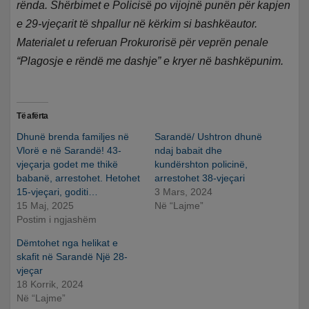
rënda. Shërbimet e Policisë po vijojnë punën për kapjen
e 29-vjeçarit të shpallur në kërkim si bashkëautor.
Materialet u referuan Prokurorisë për veprën penale
“Plagosje e rëndë me dashje” e kryer në bashkëpunim.
Të afërta
Dhunë brenda familjes në
Sarandë/ Ushtron dhunë
Vlorë e në Sarandë! 43-
ndaj babait dhe
vjeçarja godet me thikë
kundërshton policinë,
babanë, arrestohet. Hetohet
arrestohet 38-vjeçari
15-vjeçari, goditi…
3 Mars, 2024
15 Maj, 2025
Në “Lajme”
Postim i ngjashëm
Dëmtohet nga helikat e
skafit në Sarandë Një 28-
vjeçar
18 Korrik, 2024
Në “Lajme”