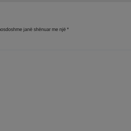
ë te Trauma
mosdoshme janë shënuar me një
*