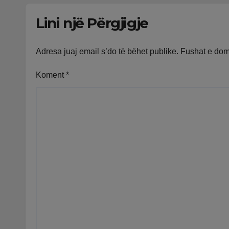
punon me ritme të
rënd
Lini një Përgjigje
ngadalta
Adresa juaj email s’do të bëhet publike.
Fushat e do
Koment
*