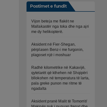
Postimet e fundit
Vijon beteja me flakët ne
Mallakastër nga toka dhe nga ajri
me dy helikopterë.
Aksident në Fier-Shegan,
përplasen Benz-i me furgonin,
plagoset një i moshuar
Radhë kilometrike në Kakavijë,
qytetarët që kthehen në Shqipëri
bllokohen në temperatura të larta,
pala greke punon me ritme të
ngadalta
Aksident pranë Malit të Tomorrit/
Makinës nuk i punuan frenat dhe