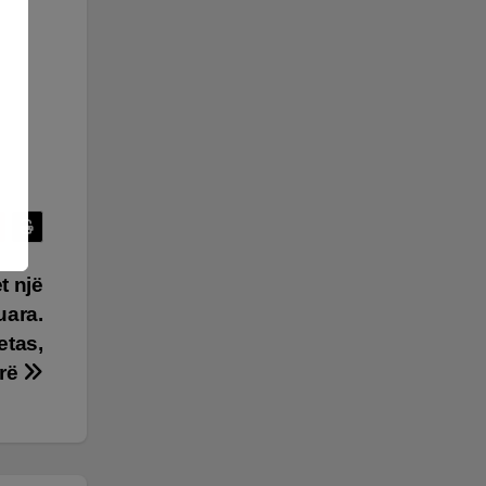
t një
juara.
etas,
arë