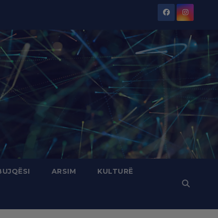
BUJQËSI
ARSIM
KULTURË