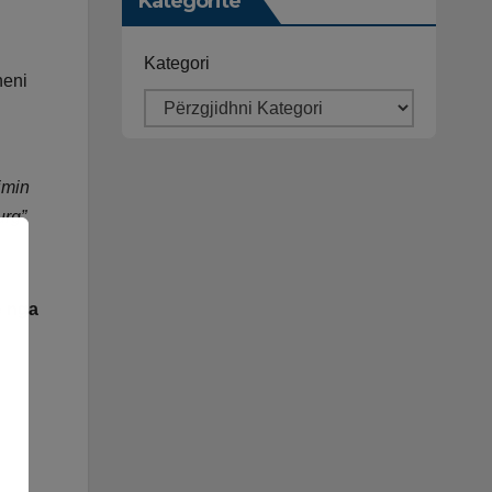
Kategoritë
Kategori
neni
imin
urg”
ë nga