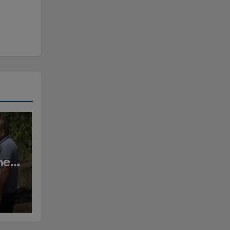
he
ari