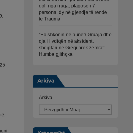
doli nga rruga, plagosen 7
persona, dy në gjendje të rëndë
D.
te Trauma
“Po shkonin në punë”/ Gruaja dhe
djali i vdiqën në aksident,
shqiptari në Greqi prek zemrat:
Humba gjithçka!
 25
Arkiva
Arkiva
në.
neni