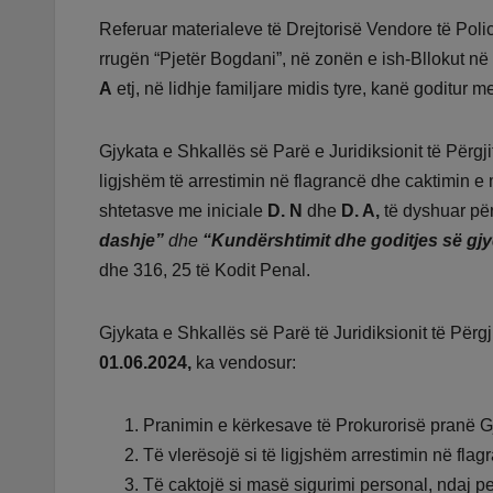
Referuar materialeve të Drejtorisë Vendore të Polic
rrugën “Pjetër Bogdani”, në zonën e ish-Bllokut në 
A
etj, në lidhje familjare midis tyre, kanë goditur 
Gjykata e Shkallës së Parë e Juridiksionit të Përgji
ligjshëm të arrestimin në flagrancë dhe caktimin e
shtetasve me iniciale
D. N
dhe
D. A,
të dyshuar pë
dashje”
dhe
“Kundërshtimit dhe goditjes së gjy
dhe 316, 25 të Kodit Penal.
Gjykata e Shkallës së Parë të Juridiksionit të Për
01.06.2024,
ka vendosur:
Pranimin e kërkesave të Prokurorisë pranë Gj
Të vlerësojë si të ligjshëm arrestimin në fla
Të caktojë si masë sigurimi personal, ndaj p