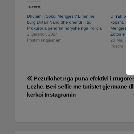
Të afërta
Dhunimi i Sokol Mëngjesit/ Lihen në
U rrah bruta
burg Dritan Nano dhe dhëndri i tij,
kopsht, kus
Prokuroria qëndrim ndryshe nga Policia
Mëngjesi. Av
1 Qershor, 2024
Zotos e Mërti
Postim i ngjashëm
29 Maj, 202
Postim i ng
Lëvizje
Pezullohet nga puna efektivi i rrugore
Lezhë. Bëri selfie me turistet gjermane d
te
kërkoi Instagramin
postimet