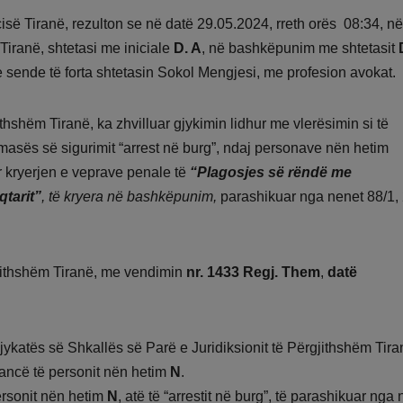
isë Tiranë, rezulton se në datë 29.05.2024, rreth orës 08:34, në
Tiranë, shtetasi me iniciale
D. A
, në bashkëpunim me shtetasit
me sende të forta shtetasin Sokol Mengjesi, me profesion avokat.
thshëm Tiranë, ka zhvilluar gjykimin lidhur me vlerësimin si të
 masës së sigurimit “arrest në burg”, ndaj personave nën hetim
r kryerjen e veprave penale të
“Plagosjes së rëndë me
qtarit”
, të kryera në bashkëpunim,
parashikuar nga nenet 88/1,
gjithshëm Tiranë, me vendimin
nr.
1433 Regj. Them
,
datë
ykatës së Shkallës së Parë e Juridiksionit të Përgjithshëm Tira
grancë të personit nën hetim
N
.
ersonit nën hetim
N
, atë të “arrestit në burg”, të parashikuar nga 