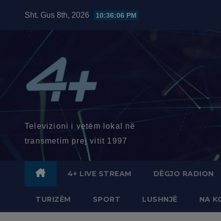
Skip
Sht. Gus 8th, 2026
10:36:07 PM
to
content
Televizioni i vetëm lokal në
transmetim prej vitit 1997
4+ LIVE STREAM
DËGJO RADION
TURIZËM
SPORT
LUSHNJË
NA K