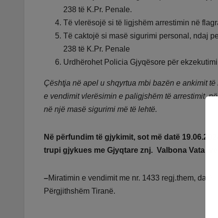
238 të K.Pr. Penale.
Të vlerësojë si të ligjshëm arrestimin në fla
Të caktojë si masë sigurimi personal, ndaj p
238 të K.Pr. Penale
Urdhërohet Policia Gjyqësore për ekzekutimin
Çështja në apel u shqyrtua mbi bazën e ankimit të b
e vendimit vlerësimin e paligjshëm të arrestimit, n
në një masë sigurimi më të lehtë.
Në përfundim të gjykimit, sot më datë 19.06.2024
trupi gjykues me Gjyqtare znj. Valbona Vata, v
–
Miratimin e vendimit me nr. 1433 regj.them, datë 
Përgjithshëm Tiranë.