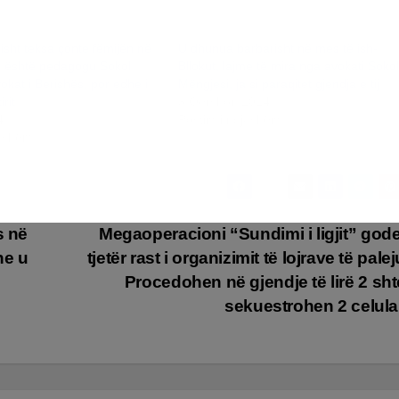
lisht teksa çonte fëmijën në
U dhunua barbarisht në mes të ish-
h është pedagogu Sokol
Bllokut, lajme të mira nga avokati Sokol
okat i Berishës, por edhe i
Mëngjesi, ja si paraqitet gjendja e tij
rit
3 Qershor, 2024
4
Postim i ngjashëm
jashëm
s në
Megaoperacioni “Sundimi i ligjit” gode
he u
tjetër rast i organizimit të lojrave të pale
Procedohen në gjendje të lirë 2 sht
sekuestrohen 2 celul