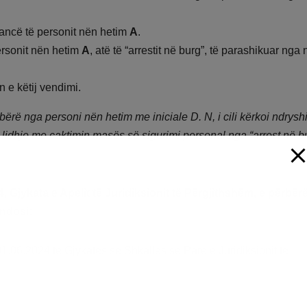
grancë të personit nën hetim
A
.
ersonit nën hetim
A
, atë të “arrestit në burg”, të parashikuar nga 
 e këtij vendimi.
ërë nga personi nën hetim me iniciale D. N, i cili kërkoi ndrysh
ë lidhje me caktimin masës së sigurimi personal nga “arrest në b
, Gjykata e Apelit të Juridiksionit të Përgjithshëm, e përbër
endosi:
01.06.2024 të Gjykatës së Shkallës së Parë e Juridiksionit të