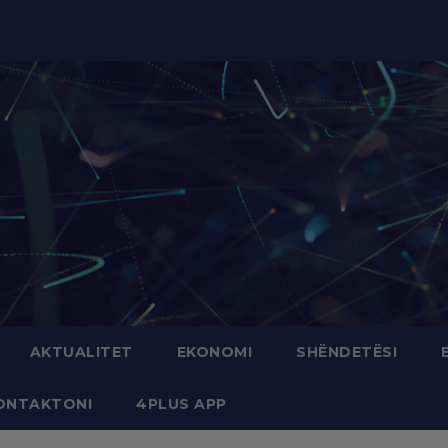
modal-check
AKTUALITET
EKONOMI
SHËNDETËSI
ONTAKTONI
4PLUS APP