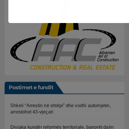
Postimet e fundit
Shkeli “Arrestin në shtëpi” dhe vodhi automjetin,
arrestohet 43-vjeçari
Divjaka kundër reformës territoriale, banorët dalin