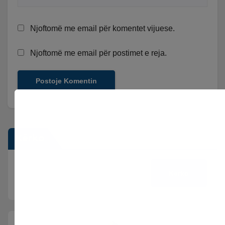
Njoftomë me email për komentet vijuese.
Njoftomë me email për postimet e reja.
Kërko
Kërko