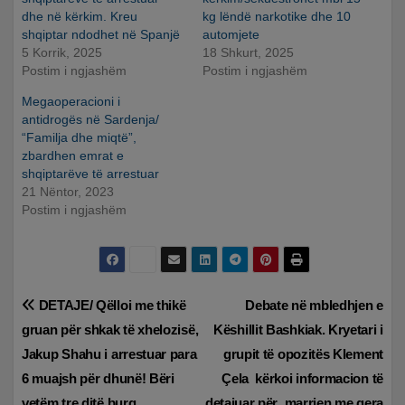
dhe në kërkim. Kreu
kg lëndë narkotike dhe 10
shqiptar ndodhet në Spanjë
automjete
5 Korrik, 2025
18 Shkurt, 2025
Postim i ngjashëm
Postim i ngjashëm
Megaoperacioni i
antidrogës në Sardenja/
“Familja dhe miqtë”,
zbardhen emrat e
shqiptarëve të arrestuar
21 Nëntor, 2023
Postim i ngjashëm
Lëvizje
DETAJE/ Qëlloi me thikë
Debate në mbledhjen e
gruan për shkak të xhelozisë,
Këshillit Bashkiak. Kryetari i
te
Jakup Shahu i arrestuar para
grupit të opozitës Klement
postimet
6 muajsh për dhunë! Bëri
Çela kërkoi informacion të
vetëm tre ditë burg
detajuar për marrjen me qera