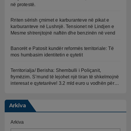
në protestë.
Rriten sërish çmimet e karburanteve në pikat e
karburanteve në Lushnjë. Tensionet në Lindjen e
Mesme shtrenjtojnë naftën dhe benzinën në vend
Banorët e Patosit kundër reformës territoriale: Të
mos humbasim identitetin e qytetit
Territorialja/ Berisha: Shembulli i Poliçanit,
frymëzim. S’mund të lejohet një tiran të shkelmojnë
interesat e qytetarëve! 3.2 mld euro u vodhën për…
Arkiva
Arkiva