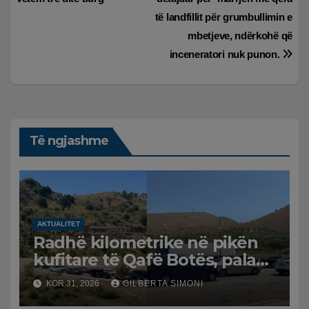
të landfillit për grumbullimin e
mbetjeve, ndërkohë që
inceneratori nuk punon.
Të ngjashme
AKTUALITET
Radhë kilometrike në pikën
kufitare të Qafë Botës, pala
greke raporton defekt në
KOR 31, 2026
GILBERTA SIMONI
sistem, qytetarët mbeten të