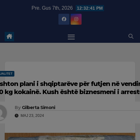
Skip
modal-check
Pre. Gus 7th, 2026
12:32:42 PM
to
content
UALITET
shton plani i shqiptarëve për futjen në vendi
0 kg kokainë. Kush është biznesmeni i arres
By
Gilberta Simoni
MAJ 23, 2024