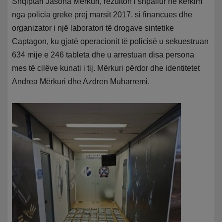
Shqiptari Jasona Mërkuri, rezulton i shpallur në kërkim
nga policia greke prej marsit 2017, si financues dhe
organizator i një laboratori të drogave sintetike
Captagon, ku gjatë operacionit të policisë u sekuestruan
634 mije e 246 tableta dhe u arrestuan disa persona
mes të cilëve kunati i tij. Mërkuri përdor dhe identitetet
Andrea Mërkuri dhe Azdren Muharremi.