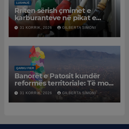
LUSHNJË
Rriten sërish çmimet e
karburanteve në pikat e
karburanteve në Lushnjë.
31 KORRIK, 2026
GILBERTA SIMONI
Tensionet në Lindjen e
Mesme shtrenjtojnë naftën
dhe benzinën në vend
QARKU FIER
Banorët e Patosit kundër
reformës territoriale: Të mos
humbasim identitetin e
31 KORRIK, 2026
GILBERTA SIMONI
qytetit