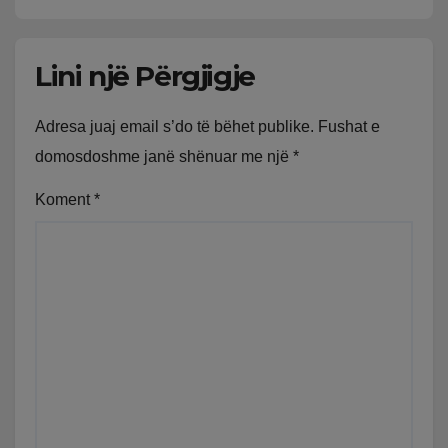
Lini një Përgjigje
Adresa juaj email s’do të bëhet publike.
Fushat e
domosdoshme janë shënuar me një
*
Koment
*