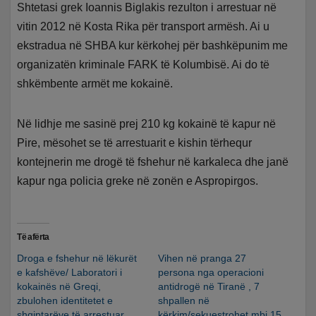
Shtetasi grek Ioannis Biglakis rezulton i arrestuar në
vitin 2012 në Kosta Rika për transport armësh. Ai u
ekstradua në SHBA kur kërkohej për bashkëpunim me
organizatën kriminale FARK të Kolumbisë. Ai do të
shkëmbente armët me kokainë.
Në lidhje me sasinë prej 210 kg kokainë të kapur në
Pire, mësohet se të arrestuarit e kishin tërhequr
kontejnerin me drogë të fshehur në karkaleca dhe janë
kapur nga policia greke në zonën e Aspropirgos.
Të afërta
Droga e fshehur në lëkurët
Vihen në pranga 27
e kafshëve/ Laboratori i
persona nga operacioni
kokainës në Greqi,
antidrogë në Tiranë , 7
zbulohen identitetet e
shpallen në
shqiptarëve të arrestuar
kërkim/sekuestrohet mbi 15