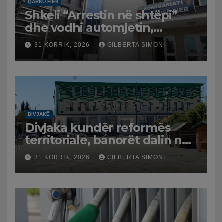
QARKU FIER
Shkeli “Arrestin në shtëpi”
dhe vodhi automjetin,
arrestohet 43-vjeçari
31 KORRIK, 2026
GILBERTA SIMONI
DIVJAKË
Divjaka kundër reformës
territoriale, banorët dalin në
protestë.
31 KORRIK, 2026
GILBERTA SIMONI