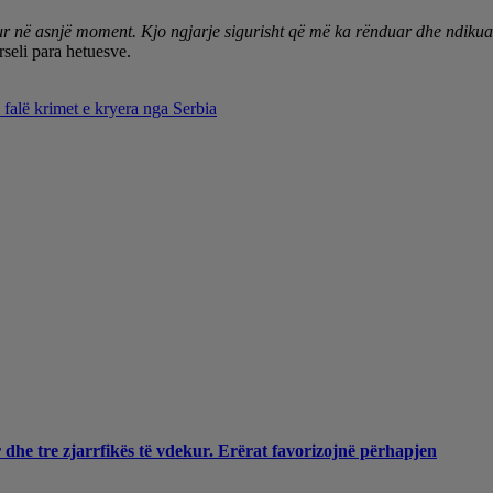
 në asnjë moment. Kjo ngjarje sigurisht që më ka rënduar dhe ndikuar 
seli para hetuesve.
falë krimet e kryera nga Serbia
 dhe tre zjarrfikës të vdekur. Erërat favorizojnë përhapjen