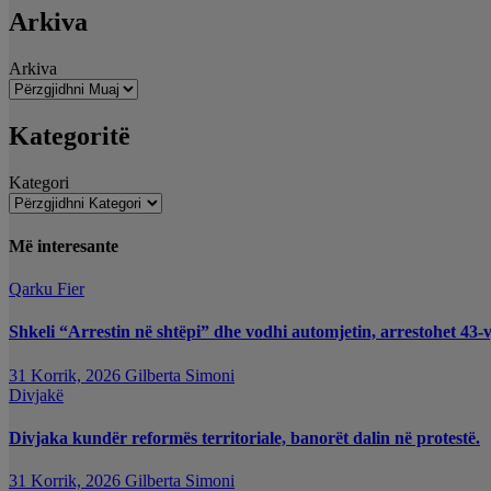
Arkiva
Arkiva
Kategoritë
Kategori
Më interesante
Qarku Fier
Shkeli “Arrestin në shtëpi” dhe vodhi automjetin, arrestohet 43-v
31 Korrik, 2026
Gilberta Simoni
Divjakë
Divjaka kundër reformës territoriale, banorët dalin në protestë.
31 Korrik, 2026
Gilberta Simoni