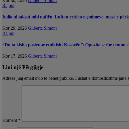
Kor 30, 2026
Gilberta Simoni
Rajoni
Italia ul taksat mbi naftën. Lufton rritjen e çmimeve, masë e pë
Kor 29, 2026
Gilberta Simoni
Rajoni
“Do ta kisha pastruar etnikisht Kosovën”/ Opozita serbe tenton
Kor 17, 2026
Gilberta Simoni
Lini një Përgjigje
Adresa juaj email s’do të bëhet publike.
Fushat e domosdoshme janë 
Koment
*