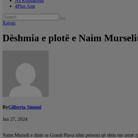
Na Kontaktoni
4Plus App
Rajoni
Dëshmia e plotë e Naim Murseli
By
Gilberta Simoni
Jan 27, 2024
Naim Murseli e dinte se Granit Plava ishte personi që shtiu me armë zja