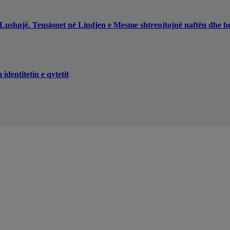
 Lushnjë. Tensionet në Lindjen e Mesme shtrenjtojnë naftën dhe b
dentitetin e qytetit