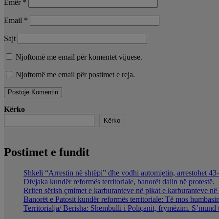
Emër
*
Email
*
Sajt
Njoftomë me email për komentet vijuese.
Njoftomë me email për postimet e reja.
Kërko
Kërko
Postimet e fundit
Shkeli “Arrestin në shtëpi” dhe vodhi automjetin, arrestohet 43-
Divjaka kundër reformës territoriale, banorët dalin në protestë.
Rriten sërish çmimet e karburanteve në pikat e karburanteve n
Banorët e Patosit kundër reformës territoriale: Të mos humbasim 
Territorialja/ Berisha: Shembulli i Poliçanit, frymëzim. S’mund 