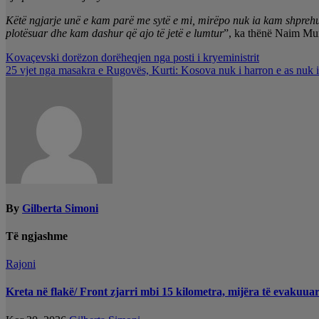
Këtë ngjarje unë e kam parë me sytë e mi, mirëpo nuk ia kam shprehur
plotësuar dhe kam dashur që ajo të jetë e lumtur
”, ka thënë Naim Mur
Lëvizje
Kovaçevski dorëzon dorëheqjen nga posti i kryeministrit
25 vjet nga masakra e Rugovës, Kurti: Kosova nuk i harron e as nuk i 
te
postimet
By
Gilberta Simoni
Të ngjashme
Rajoni
Kreta në flakë/ Front zjarri mbi 15 kilometra, mijëra të evakuuar