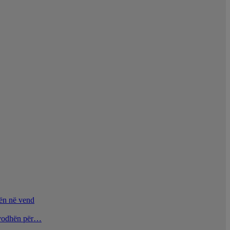
nën në vend
u vodhën për…