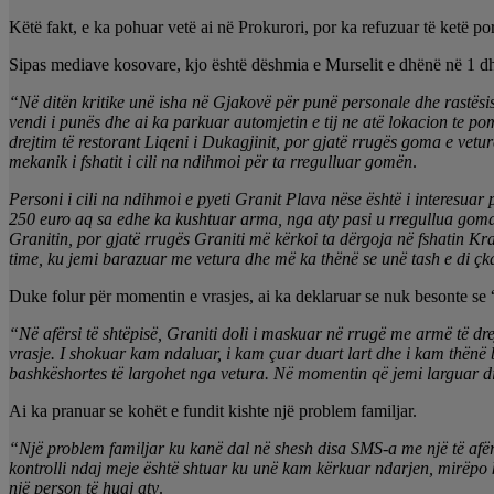
Këtë fakt, e ka pohuar vetë ai në Prokurori, por ka refuzuar të ketë por
Sipas mediave kosovare, kjo është dëshmia e Murselit e dhënë në 1 dh
“Në ditën kritike unë isha në Gjakovë për punë personale dhe rastësi
vendi i punës dhe ai ka parkuar automjetin e tij ne atë lokacion t
drejtim të restorant Liqeni i Dukagjinit, por gjatë rrugës goma e vet
mekanik i fshatit i cili na ndihmoi për ta rregulluar gomën
.
Personi i cili na ndihmoi e pyeti Granit Plava nëse është i interesuar
250 euro aq sa edhe ka kushtuar arma, nga aty pasi u rregullua goma 
Granitin, por gjatë rrugës Graniti më kërkoi ta dërgoja në fshatin Kr
time, ku jemi barazuar me vetura dhe më ka thënë se unë tash e di çk
Duke folur për momentin e vrasjes, ai ka deklaruar se nuk besonte se “
“Në afërsi të shtëpisë, Graniti doli i maskuar në rrugë me armë të dre
vrasje. I shokuar kam ndaluar, i kam çuar duart lart dhe i kam thënë
bashkëshortes të largohet nga vetura. Në momentin që jemi larguar d
Ai ka pranuar se kohët e fundit kishte një problem familjar.
“Një problem familjar ku kanë dal në shesh disa SMS-a me një të afër
kontrolli ndaj meje është shtuar ku unë kam kërkuar ndarjen, mirëpo
një person të huaj aty
.