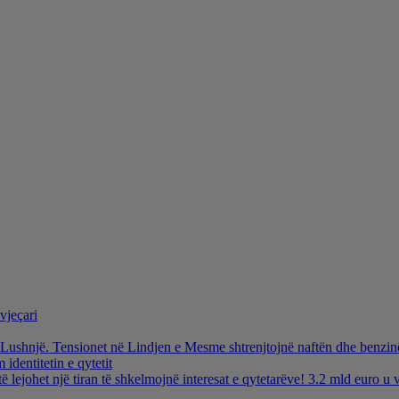
vjeçari
ë Lushnjë. Tensionet në Lindjen e Mesme shtrenjtojnë naftën dhe benzi
identitetin e qytetit
të lejohet një tiran të shkelmojnë interesat e qytetarëve! 3.2 mld euro 