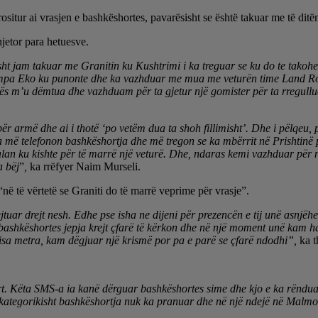
ositur ai vrasjen e bashkëshortes, pavarësisht se është takuar me të ditën
jetor para hetuesve.
sht jam takuar me Granitin ku Kushtrimi i ka treguar se ku do te takoh
e pompa Eko ku punonte dhe ka vazhduar me mua me veturën time Land Ro
urës m’u dëmtua dhe vazhduam për ta gjetur një gomister për ta rregull
 për armë dhe ai i thotë ‘po vetëm dua ta shoh fillimisht’. Dhe i pëlqe
më telefonon bashkëshortja dhe më tregon se ka mbërrit në Prishtinë p
alan ku kishte për të marrë një veturë. Dhe, ndaras kemi vazhduar për n
a bëj
”
,
ka rrëfyer Naim Murseli.
në të vërtetë se Graniti do të marrë veprime për vrasje”.
jtuar drejt nesh. Edhe pse isha ne dijeni për prezencën e tij unë asnjë
 bashkëshortes jepja krejt çfarë të kërkon dhe në një moment unë kam ha
isa metra, kam dëgjuar një krismë por pa e parë se çfarë ndodhi”,
ka t
t. Këta SMS-a ia kanë dërguar bashkëshortes sime dhe kjo e ka rënduar 
 kategorikisht bashkëshortja nuk ka pranuar dhe në një ndejë në Malm