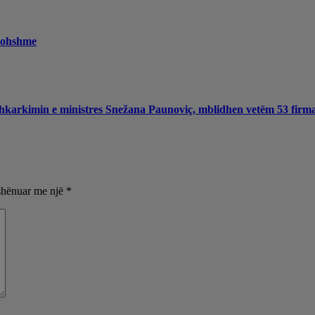
rkohshme
 shkarkimin e ministres Snežana Paunoviç, mblidhen vetëm 53 firm
shënuar me një
*