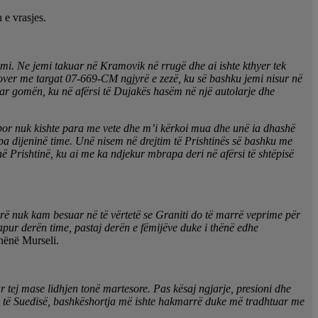
 e vrasjes.
emi. Ne jemi takuar në Kramovik në rrugë dhe ai ishte kthyer tek
ver me targat 07-669-CM ngjyrë e zezë, ku së bashku jemi nisur në
uar gomën, ku në afërsi të Dujakës hasëm në një autolarje dhe
u, por nuk kishte para me vete dhe m’i kërkoi mua dhe unë ia dhashë
a dijeninë time. Unë nisem në drejtim të Prishtinës së bashku me
ë Prishtinë, ku ai me ka ndjekur mbrapa deri në afërsi të shtëpisë
herë nuk kam besuar në të vërtetë se Graniti do të marrë veprime për
pur derën time, pastaj derën e fëmijëve duke i thënë edhe
hënë Murseli.
tej mase lidhjen tonë martesore. Pas kësaj ngjarje, presioni dhe
o të Suedisë, bashkëshortja më ishte hakmarrë duke më tradhtuar me