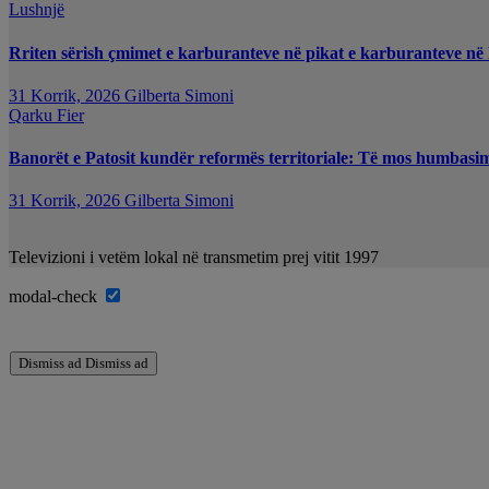
Lushnjë
Rriten sërish çmimet e karburanteve në pikat e karburanteve në
31 Korrik, 2026
Gilberta Simoni
Qarku Fier
Banorët e Patosit kundër reformës territoriale: Të mos humbasim i
31 Korrik, 2026
Gilberta Simoni
Televizioni i vetëm lokal në transmetim prej vitit 1997
modal-check
Dismiss ad
Dismiss ad