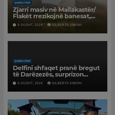
QARKU FIER
Zjarri masiv në Mallakastër/
Flakët rrezikojnë banesat,
Policia evakuon disa familje
8 GUSHT, 2026
GILBERTA SIMONI
në Koilac
QARKU FIER
Delfini shfaqet pranë bregut
të Darëzezës, surprizon
pushuesit dhe banorët
8 GUSHT, 2026
GILBERTA SIMONI