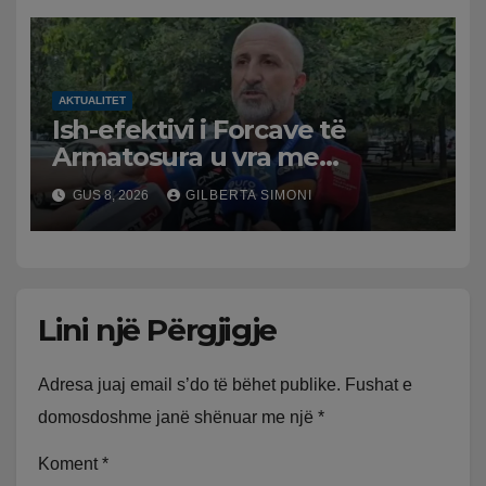
ngjarjen
AKTUALITET
Ish-efektivi i Forcave të
Armatosura u vra me
kallashnikov nga shoku i
GUS 8, 2026
GILBERTA SIMONI
fëmijërisë, zv. drejtori i
Hetimit: Kishin konflikt të
mbartur prej disa kohësh
Lini një Përgjigje
Adresa juaj email s’do të bëhet publike.
Fushat e
domosdoshme janë shënuar me një
*
Koment
*