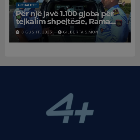
AKTUALITET
Për një javë 1.100 gjoba për
tejkalim shpejtësie, Rama
publikon videon: Kamerat e
8 GUSHT, 2026
GILBERTA SIMONI
trafikut së shpejti në
funksion