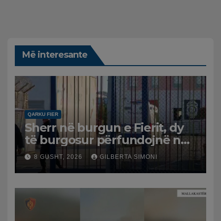
Më interesante
QARKU FIER
Sherr në burgun e Fierit, dy
të burgosur përfundojnë në
spital
8 GUSHT, 2026
GILBERTA SIMONI