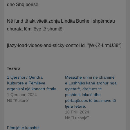
dhe Shqipërisë.
Në fund të aktivitetit zonja Lindita Buxheli shpërndau
dhurata fëmijëve të shumtë.
[lazy-load-videos-and-sticky-control id=”jWKZ-LrmU38″]
Të afërta
1 Qershori/ Qendra
Mesazhe urimi në xhaminë
Kulturore e Fëmijëve
e Lushnjës kanë ardhur nga
organizoi një koncert festiv
qytetarë, drejtues të
1 Qershor, 2024
pushtetit lokalë dhe
Në “Kulturë”
përfaqësues të besimeve të
tjera fetare.
10 Prill, 2024
Në “Lushnjë”
Fëmijët e kopshtit