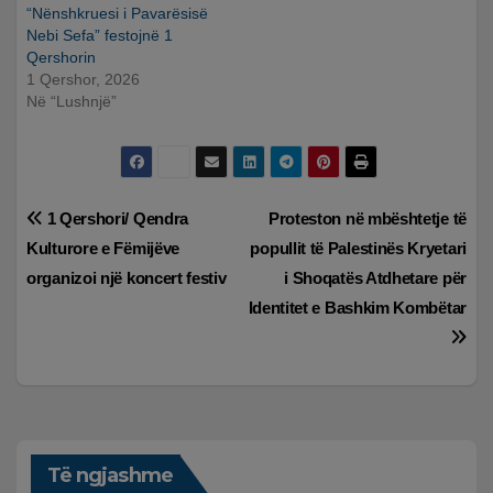
“Nënshkruesi i Pavarësisë
Nebi Sefa” festojnë 1
Qershorin
1 Qershor, 2026
Në “Lushnjë”
Lëvizje
1 Qershori/ Qendra
Proteston në mbështetje të
Kulturore e Fëmijëve
popullit të Palestinës Kryetari
te
organizoi një koncert festiv
i Shoqatës Atdhetare për
postimet
Identitet e Bashkim Kombëtar
Të ngjashme