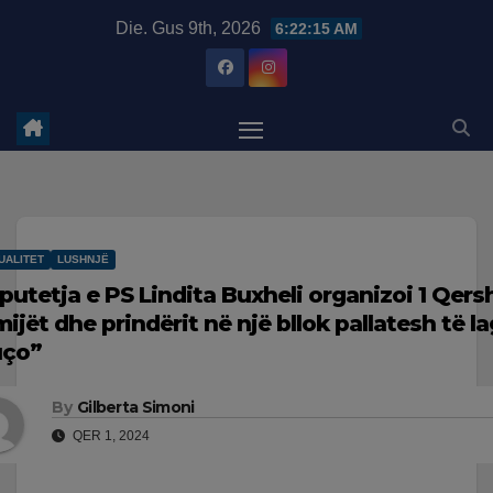
Skip
modal-check
Die. Gus 9th, 2026
6:22:16 AM
to
content
UALITET
LUSHNJË
putetja e PS Lindita Buxheli organizoi 1 Qer
mijët dhe prindërit në një bllok pallatesh të l
ço”
By
Gilberta Simoni
QER 1, 2024