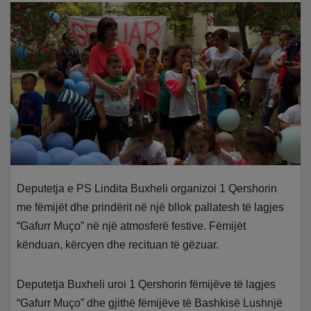
Deputetja e PS Lindita Buxheli organizoi 1 Qershorin
me fëmijët dhe prindërit në një bllok pallatesh të lagjes
“Gafurr Muço” në një atmosferë festive. Fëmijët
kënduan, kërcyen dhe recituan të gëzuar.
Deputetja Buxheli uroi 1 Qershorin fëmijëve të lagjes
“Gafurr Muço” dhe gjithë fëmijëve të Bashkisë Lushnjë