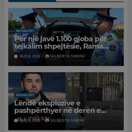
AKTUALITET
Për një javë 1.100 gjoba për
tejkalim shpejtësie, Rama
publikon videon: Kamerat e
GUS 8, 2026
GILBERTA SIMONI
trafikut së shpejti në
funksion
AKTUALITET
Lëndë eksplozive e
pashpërthyer në derën e
dyqanit të Noizyt në Durrës,
GUS 8, 2026
GILBERTA SIMONI
policia nis hetimet për