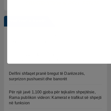
Postimet e fundit
Sherr në burgun e Fierit, dy të burgosur
përfundojnë në spital
Zjarri masiv në Mallakastër/ Flakët rrezikojnë
banesat, Policia evakuon disa familje në Koilac
Delfini shfaqet pranë bregut të Darëzezës,
surprizon pushuesit dhe banorët
Për një javë 1.100 gjoba për tejkalim shpejtësie,
Rama publikon videon: Kamerat e trafikut së shpejti
në funksion