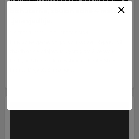
Kallëzimi i 81 vjeçares për vjedhjen e
bizhuterive, zbulon edhe 4 raste të
tjera vjedhje.
9 TETOR, 2023
GILBERTA SIMONI
Finalizohet operacioni policor i koduar “Repeat”, për
zbardhjen e vjedhjeve të kryera gjatë 2 javëve të
fundit, në 5 banesa të ndryshme në fshatin Shën e
Premte, Divjakë. Si rezultat…