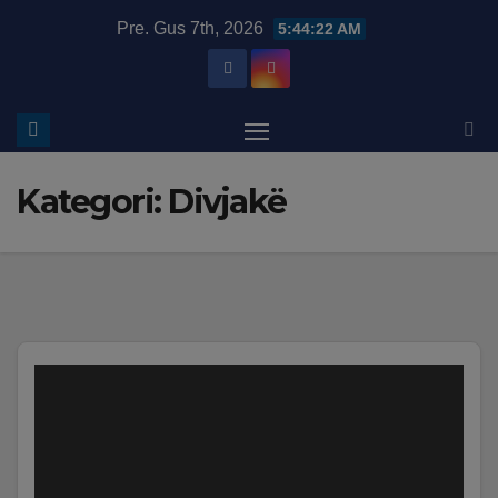
Skip
modal-check
Pre. Gus 7th, 2026
5:44:23 AM
to
content
Kategori:
Divjakë