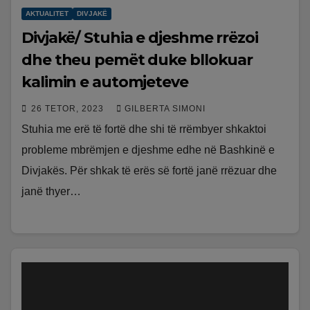
AKTUALITET
DIVJAKË
Divjakë/ Stuhia e djeshme rrëzoi
dhe theu pemët duke bllokuar
kalimin e automjeteve
26 TETOR, 2023
GILBERTA SIMONI
Stuhia me erë të fortë dhe shi të rrëmbyer shkaktoi
probleme mbrëmjen e djeshme edhe në Bashkinë e
Divjakës. Për shkak të erës së fortë janë rrëzuar dhe
janë thyer…