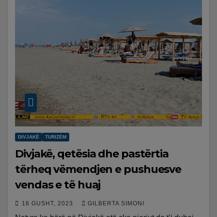
DIVJAKË
TURIZËM
Divjakë, qetësia dhe pastërtia
tërheq vëmendjen e pushuesve
vendas e të huaj
16 GUSHT, 2023
GILBERTA SIMONI