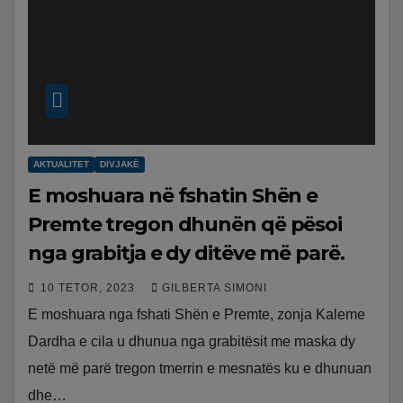
AKTUALITET
DIVJAKË
E moshuara në fshatin Shën e
Premte tregon dhunën që pësoi
nga grabitja e dy ditëve më parë.
10 TETOR, 2023
GILBERTA SIMONI
E moshuara nga fshati Shën e Premte, zonja Kaleme
Dardha e cila u dhunua nga grabitësit me maska dy
netë më parë tregon tmerrin e mesnatës ku e dhunuan
dhe…