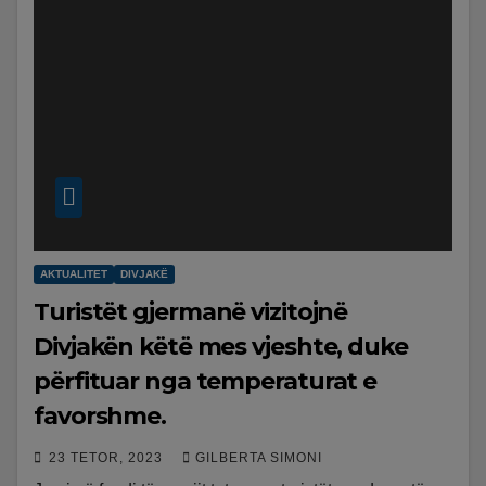
AKTUALITET
DIVJAKË
Turistët gjermanë vizitojnë
Divjakën këtë mes vjeshte, duke
përfituar nga temperaturat e
favorshme.
23 TETOR, 2023
GILBERTA SIMONI