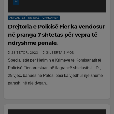
AKTUALITET
DIVJAKË
QARKU FIER
Drejtoria e Policisë Fier ka vendosur
në pranga 7 shtetas për vepra të
ndryshme penale.
23 TETOR, 2023
GILBERTA SIMONI
Specialistët për Hetimin e Krimeve të Komisariatit të
Policisë Fier arrestuan në flagrancë shtetasit: -L. D.,
29 vjeç, banues në Patos, pasi ka vjedhur një shumë
parash, në një dyqan…