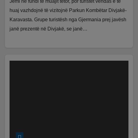
Jemi në fundi të muajit tetor, por turistët vendas e të
huaj vazhdojnë të vizitojnë Parkun Kombëtar Divjakë-
Karavasta. Grupe turistësh nga Gjermania prej javësh
janë prezentë në Divjakë, se janë…