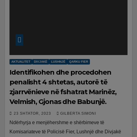
AKTUALITET
DIVJAKË
LUSHNJË
QARKU FIER
Identifikohen dhe procedohen
penalisht 4 shtetas, autorë të
zjarrvënieve në fshatrat Marinëz,
Velmish, Gjonas dhe Babunjë.
23 SHTATOR, 2023
GILBERTA SIMONI
Ndërhyrja e menjëhershme e shërbimeve të
Komisariateve të Policisë Fier, Lushnjë dhe Divjakë