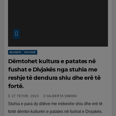
BUJQËSI
DIVJAKË
Dëmtohet kultura e patates në
fushat e Divjakës nga stuhia me
reshje të dendura shiu dhe erë të
fortë.
27 TETOR, 2023
GILBERTA SIMONI
Stuhia e para dy ditëve me rrebeshe shiu dhe erë të
fortë dëmtoi kulturën e patates në fushat e Divjakës.