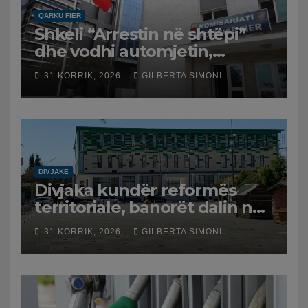
QARKU FIER
Shkeli “Arrestin në shtëpi”
dhe vodhi automjetin,
arrestohet 43-vjeçari
31 KORRIK, 2026
GILBERTA SIMONI
DIVJAKË
Divjaka kundër reformës
territoriale, banorët dalin në
protestë.
31 KORRIK, 2026
GILBERTA SIMONI