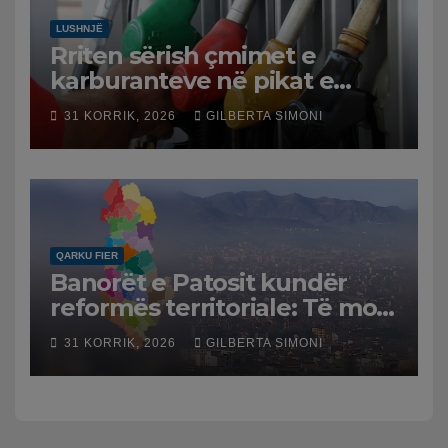
LUSHNJË
Rriten sërish çmimet e
karburanteve në pikat e
karburanteve në Lushnjë.
31 KORRIK, 2026
GILBERTA SIMONI
Tensionet në Lindjen e
Mesme shtrenjtojnë naftën
dhe benzinën në vend
QARKU FIER
Banorët e Patosit kundër
reformës territoriale: Të mos
humbasim identitetin e
31 KORRIK, 2026
GILBERTA SIMONI
qytetit