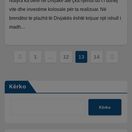
Natyra ka bërë në Divjakë atë çka njeriut do t’i duhej
vite dhe investime kolosale për ta realizuar. Në
brendësi te plazhit të Divjakës është krijuar një ishull i
madh…
Faqosje
1
…
12
13
14
postimesh
Kërko
Kërko