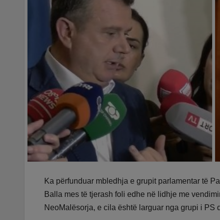
Ka përfunduar mbledhja e grupit parlamentar të Par
Balla mes të tjerash foli edhe në lidhje me vendi
NeoMalësorja, e cila është larguar nga grupi i PS d