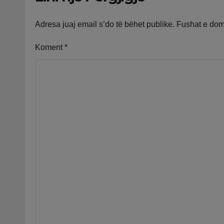
Adresa juaj email s’do të bëhet publike.
Fushat e do
Koment
*