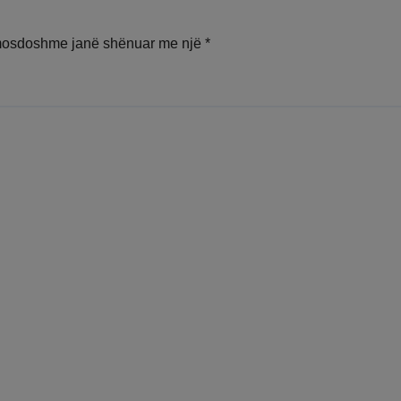
mosdoshme janë shënuar me një
*