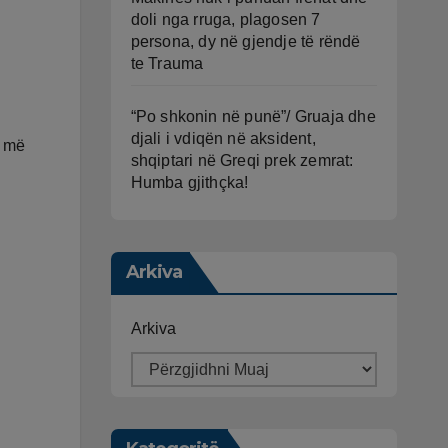
doli nga rruga, plagosen 7
persona, dy në gjendje të rëndë
te Trauma
“Po shkonin në punë”/ Gruaja dhe
djali i vdiqën në aksident,
ë më
shqiptari në Greqi prek zemrat:
Humba gjithçka!
Arkiva
Arkiva