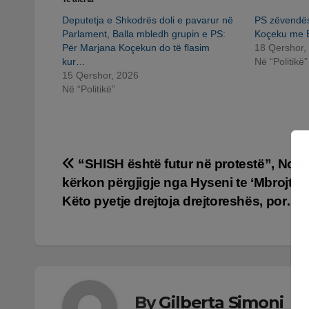
Deputetja e Shkodrës doli e pavarur në
PS zëvendës
Parlament, Balla mbledh grupin e PS:
Koçeku me B
Për Marjana Koçekun do të flasim
18 Qershor,
kur…
Në “Politikë”
15 Qershor, 2026
Në “Politikë”
Lëvizje
“SHISH është futur në protestë”, Nok
kërkon përgjigje nga Hyseni te ‘Mbrojtja’,
te
Këto pyetje drejtoja drejtoreshës, por…
postimet
By
Gilberta Simoni