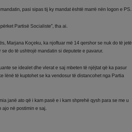
mandatin, pasi sipas tij ky mandat është marrë nën logon e PS.
rket Partisë Socialiste”, tha ai.
ës, Marjana Koçeku, ka njoftuar më 14 qershor se nuk do të jet
r se do të ushtrojë mandatin si deputete e pavarur.
ante se idealet dhe vlerat e saj mbeten të njëjtat që ka pasur
ke lënë të kuptohet se ka vendosur të distancohet nga Partia
 e mia janë ato që i kam pasë e i kam shprehë qysh para se me u
n ajo në postimin e saj.