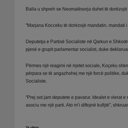
Balla u shpreh se Neomalësorja duhet të dorëzojë 
“Marjana Kocceku të dorëzojë mandatin, mandati i pë
Deputetja e Partisë Socialiste në Qarkun e Shkodr
pjesë e grupit parlamentar socialist, duke deklarua
Përmes një reagimi në rrjetet sociale, Koçeku shkru
përpara se të angazhohej me një forcë politike, du
Socialiste.
“Prej sot jam deputete e pavarur. Idealet e vlerat
asociu me një parti. Ato m’i diftojnë kufijtë”, shkrua
Të afërta