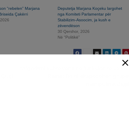
on “rebelen” Marjana
Deputetja Marjana Koçeku largohet
riseida Çakërri
nga Komiteti Parlamentar për
 2026
Stabilizim-Asoocim, ja kush e
zëvendëson
30 Qershor, 2026
Në “Politikë”
a
“Algoritmi është vënë në funksion të së ke
 Çuçi:
Rama: Do të ekspozohen grupe
manipulimit digji