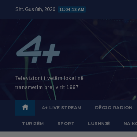
Skip
Sht. Gus 8th, 2026
11:04:14 AM
to
content
Televizioni i vetëm lokal në
transmetim prej vitit 1997
4+ LIVE STREAM
DËGJO RADION
TURIZËM
SPORT
LUSHNJË
NA K