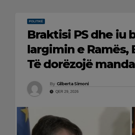
POLITIKË
Braktisi PS dhe iu 
largimin e Ramës, 
Të dorëzojë mandati
By
Gilberta Simoni
QER 29, 2026