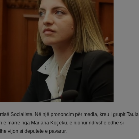
tisë Socialiste. Në një prononcim për media, kreu i grupit Taula
min e marrë nga Marjana Koçeku, e njohur ndryshe edhe si
he vijon si deputete e pavarur.