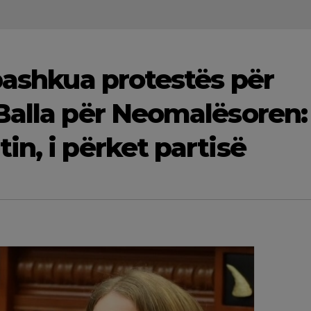
bashkua protestës për
Balla për Neomalësoren:
n, i përket partisë