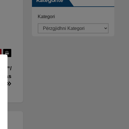
Kategoritë
Kategori
qes”/
t pas
tal