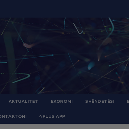
modal-check
AKTUALITET
EKONOMI
SHËNDETËSI
ONTAKTONI
4PLUS APP