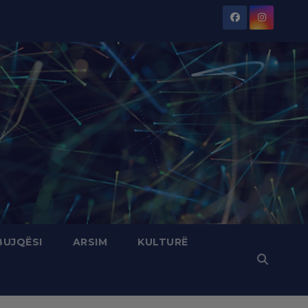
BUJQËSI
ARSIM
KULTURË