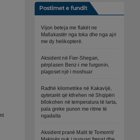
Postimet e fundit
Vijon beteja me flakët ne
Mallakastër nga toka dhe nga ajri
me dy helikopterë.
Aksident në Fier-Shegan,
përplasen Benz-i me furgonin,
plagoset një i moshuar
Radhë kilometrike në Kakavijë,
qytetarët që kthehen në Shqipëri
bllokohen në temperatura të larta,
pala greke punon me ritme të
nt
ngadalta
Aksident pranë Malit të Tomorrit/
Makinës nuk i punuan frenat dhe