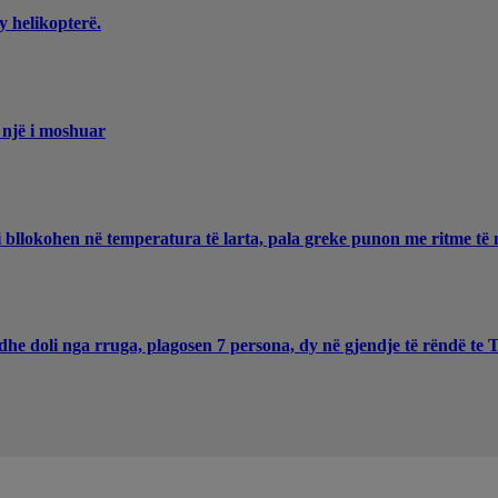
y helikopterë.
 një i moshuar
 bllokohen në temperatura të larta, pala greke punon me ritme të 
he doli nga rruga, plagosen 7 persona, dy në gjendje të rëndë te