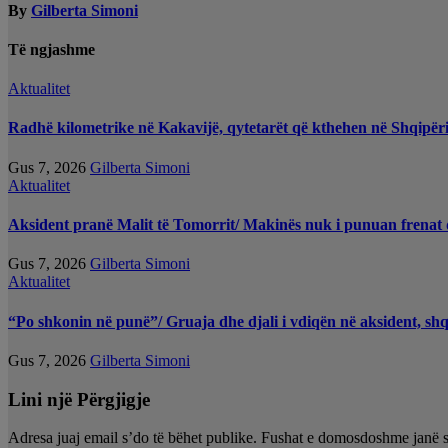
By
Gilberta Simoni
Të ngjashme
Aktualitet
Radhë kilometrike në Kakavijë, qytetarët që kthehen në Shqipëri
Gus 7, 2026
Gilberta Simoni
Aktualitet
Aksident pranë Malit të Tomorrit/ Makinës nuk i punuan frenat d
Gus 7, 2026
Gilberta Simoni
Aktualitet
“Po shkonin në punë”/ Gruaja dhe djali i vdiqën në aksident, sh
Gus 7, 2026
Gilberta Simoni
Lini një Përgjigje
Adresa juaj email s’do të bëhet publike.
Fushat e domosdoshme janë 