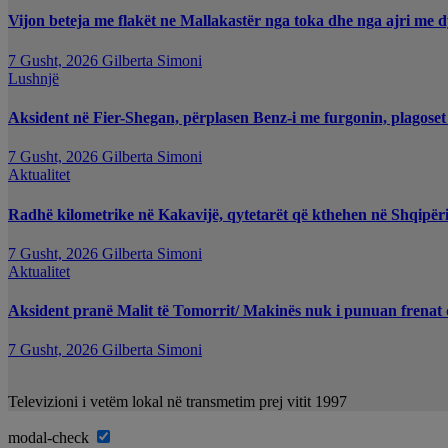
Vijon beteja me flakët ne Mallakastër nga toka dhe nga ajri me d
7 Gusht, 2026
Gilberta Simoni
Lushnjë
Aksident në Fier-Shegan, përplasen Benz-i me furgonin, plagoset
7 Gusht, 2026
Gilberta Simoni
Aktualitet
Radhë kilometrike në Kakavijë, qytetarët që kthehen në Shqipëri
7 Gusht, 2026
Gilberta Simoni
Aktualitet
Aksident pranë Malit të Tomorrit/ Makinës nuk i punuan frenat d
7 Gusht, 2026
Gilberta Simoni
Televizioni i vetëm lokal në transmetim prej vitit 1997
modal-check