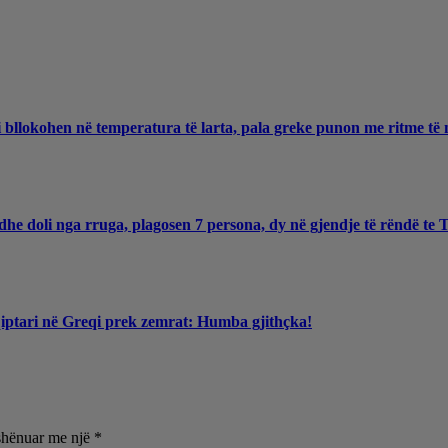
 bllokohen në temperatura të larta, pala greke punon me ritme të 
he doli nga rruga, plagosen 7 persona, dy në gjendje të rëndë te
qiptari në Greqi prek zemrat: Humba gjithçka!
shënuar me një
*