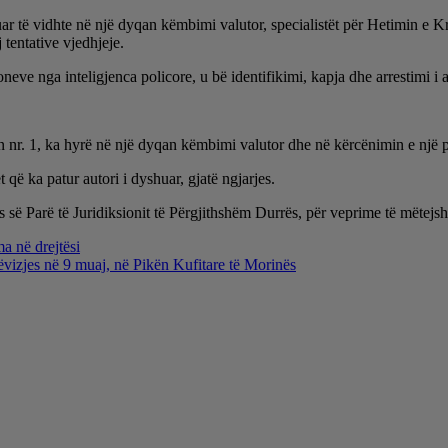
tuar të vidhte në një dyqan këmbimi valutor, specialistët për Hetimin e 
 tentative vjedhjeje.
e nga inteligjenca policore, u bë identifikimi, kapja dhe arrestimi i auto
 nr. 1, ka hyrë në një dyqan këmbimi valutor dhe në kërcënimin e një pi
 që ka patur autori i dyshuar, gjatë ngjarjes.
 së Parë të Juridiksionit të Përgjithshëm Durrës, për veprime të mëtejs
a në drejtësi
ëvizjes në 9 muaj, në Pikën Kufitare të Morinës