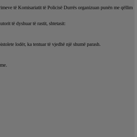
Krimeve të Komisariatit të Policisë Durrës organizuan punën me qëllim
rit të dyshuar të rastit, shtetasit:
stolete lodër, ka tentuar të vjedhë një shumë parash.
hme.