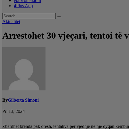
Na Kontaktoni
4Plus App
Aktualitet
Arrestohet 30 vjeçari, tentoi të
By
Gilberta Simoni
Pri 13, 2024
Zbardhet brenda pak orësh, tentativa për vjedhje në një dyqan këmbimi v