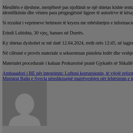
Mesditën e djeshme, menjëherë pas njoftimit se një shtetas kishte ten
identifikimin dhe vënien para përgjegjësisë ligjore të autorit/ve të kësaj
Si rezultat i veprimeve hetimore të kryera me mbështetjen e informacionev
Erindi Lubishta, 30 vjeç, banues në Durrës.
Ky shtetas dyshohet se më datë 12.04.2024, rreth orës 12:45, në lagjen
Në cilësinë e provës materiale u sekuestruan pistoleta lodër dhe veshjet
Materialet procedurale i kaluan Prokurorisë pranë Gjykatës së Shkallës
Lëvizje
Ambasadori i BE për integrimin: Luftoni korrupsionin, të vijojë reform
Ministrat Balla e Sveçla nënshkruajnë marrëveshjen për lehtësimin e l
te
postimet