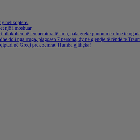
dy helikopterë.
et një i moshuar
i bllokohen në temperatura të larta, pala greke punon me ritme të ngada
dhe doli nga rruga, plagosen 7 persona, dy në gjendje të rëndë te Trau
hqiptari në Greqi prek zemrat: Humba gjithçka!