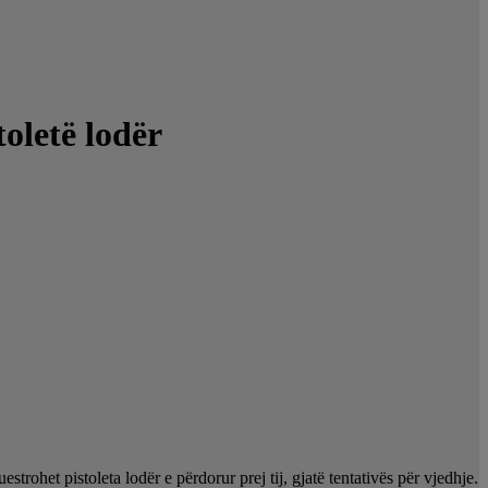
toletë lodër
rohet pistoleta lodër e përdorur prej tij, gjatë tentativës për vjedhje.