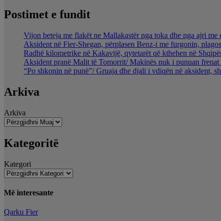
Postimet e fundit
Vijon beteja me flakët ne Mallakastër nga toka dhe nga ajri me 
Aksident në Fier-Shegan, përplasen Benz-i me furgonin, plagos
Radhë kilometrike në Kakavijë, qytetarët që kthehen në Shqipër
Aksident pranë Malit të Tomorrit/ Makinës nuk i punuan frenat 
“Po shkonin në punë”/ Gruaja dhe djali i vdiqën në aksident, s
Arkiva
Arkiva
Kategoritë
Kategori
Më interesante
Qarku Fier