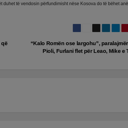
ilët duhet të vendosin përfundimisht nëse Kosova do të bëhet anë
t që
“Kalo Romën ose largohu”, paralajmë
Pioli, Furlani flet për Leao, Mike e