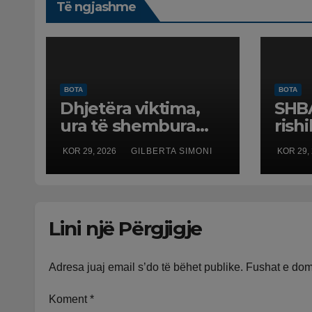
Të ngjashme
BOTA
BOTA
Dhjetëra viktima,
SHBA
ura të shembura
rish
dhe rrugë të
usht
KOR 29, 2026
GILBERTA SIMONI
KOR 29,
dëmtuara! Japonia
Evr
goditet nga tërmeti
i fuqishëm, qindra
mijëra të evakuuar
Lini një Përgjigje
Adresa juaj email s’do të bëhet publike.
Fushat e do
Koment
*