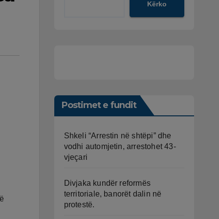
Kërko
Postimet e fundit
Shkeli “Arrestin në shtëpi” dhe
vodhi automjetin, arrestohet 43-
vjeçari
Divjaka kundër reformës
territoriale, banorët dalin në
në
protestë.