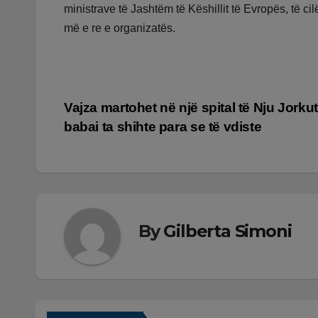
ministrave të Jashtëm të Këshillit të Evropës, të c
më e re e organizatës.
Lëvizje
Vajza martohet në një spital të Nju Jorku
babai ta shihte para se të vdiste
te
postimet
By
Gilberta Simoni