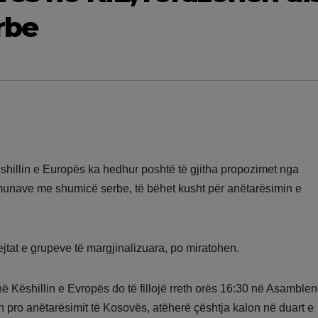
rbe
shillin e Europës ka hedhur poshtë të gjitha propozimet nga
omunave me shumicë serbe, të bëhet kusht për anëtarësimin e
tat e grupeve të margjinalizuara, po miratohen.
ë Këshillin e Evropës do të fillojë rreth orës 16:30 në Asamble
pro anëtarësimit të Kosovës, atëherë çështja kalon në duart e