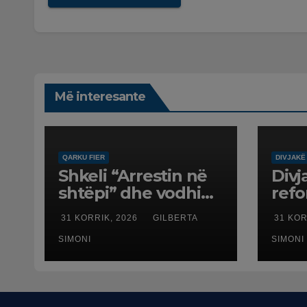
Më interesante
QARKU FIER
DIVJAKË
Shkeli “Arrestin në
Divj
shtëpi” dhe vodhi
ref
automjetin,
terr
31 KORRIK, 2026
GILBERTA
31 KOR
arrestohet 43-
dali
vjeçari
SIMONI
SIMONI