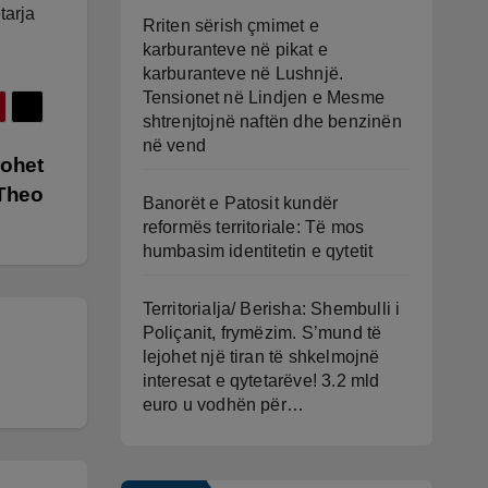
tarja
Rriten sërish çmimet e
karburanteve në pikat e
karburanteve në Lushnjë.
Tensionet në Lindjen e Mesme
shtrenjtojnë naftën dhe benzinën
në vend
rohet
 Theo
Banorët e Patosit kundër
reformës territoriale: Të mos
humbasim identitetin e qytetit
Territorialja/ Berisha: Shembulli i
Poliçanit, frymëzim. S’mund të
lejohet një tiran të shkelmojnë
interesat e qytetarëve! 3.2 mld
euro u vodhën për…