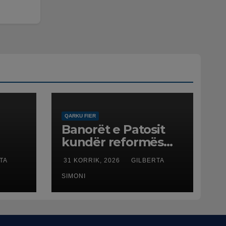
QARKU FIER
Banorët e Patosit
kundër reformës
ë
territoriale: Të mos
TA
31 KORRIK, 2026
GILBERTA
humbasim
ë
identitetin e qytetit
SIMONI
net
esme
ftën