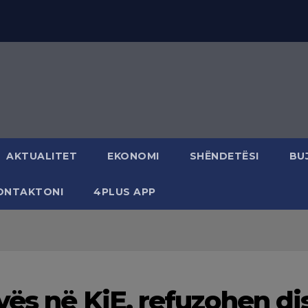
AKTUALITET
EKONOMI
SHËNDETËSI
BU
ONTAKTONI
4PLUS APP
vës në KiE, refuzohen di