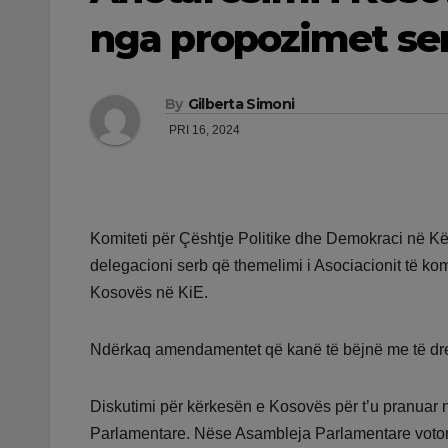
nga propozimet se
By
Gilberta Simoni
PRI 16, 2024
Komiteti për Çështje Politike dhe Demokraci në Kë
delegacioni serb që themelimi i Asociacionit të k
Kosovës në KiE.
Ndërkaq amendamentet që kanë të bëjnë me të drej
Diskutimi për kërkesën e Kosovës për t’u pranuar n
Parlamentare. Nëse Asambleja Parlamentare voton 