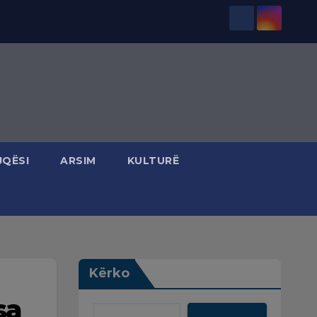
JQËSI
ARSIM
KULTURË
Kërko
sa