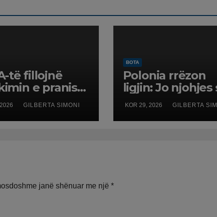
BOTA
-të fillojnë
Polonia rrëzon
ikimin e pranisë
ligjin: Jo njohjes
arake në
martesave të të
 2026
GILBERTA SIMONI
KOR 29, 2026
GILBERTA SI
opë
njëjtit seks
mosdoshme janë shënuar me një
*