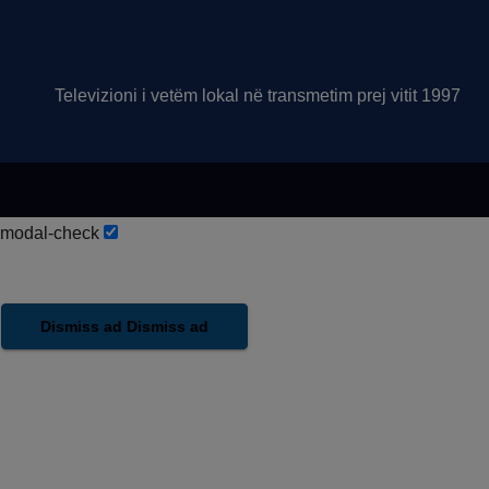
Televizioni i vetëm lokal në transmetim prej vitit 1997
modal-check
Dismiss ad
Dismiss ad