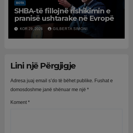
BOTA
SHBA-të fillojnë rishikimin e
pranisë ushtarake në Evropë
KOR 29, 2026
GILBERTA SIMONI
Lini një Përgjigje
Adresa juaj email s’do të bëhet publike.
Fushat e
domosdoshme janë shënuar me një
*
Koment
*