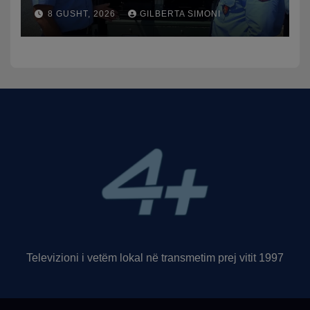
publikon videon: Kamerat e
8 GUSHT, 2026
GILBERTA SIMONI
trafikut së shpejti në
funksion
Televizioni i vetëm lokal në transmetim prej vitit 1997