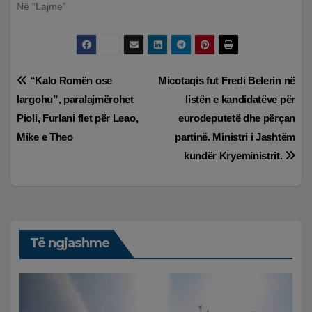
Në “Lajme”
Lëvizje
“Kalo Romën ose
Micotaqis fut Fredi Belerin në
largohu”, paralajmërohet
listën e kandidatëve për
te
Pioli, Furlani flet për Leao,
eurodeputetë dhe përçan
postimet
Mike e Theo
partinë. Ministri i Jashtëm
kundër Kryeministrit.
Të ngjashme