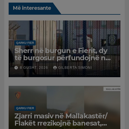
Më interesante
QARKU FIER
Sherr në burgun e Fierit, dy
të burgosur përfundojnë në
spital
8 GUSHT, 2026
GILBERTA SIMONI
QARKU FIER
Zjarri masiv në Mallakastër/
Flakët rrezikojnë banesat,