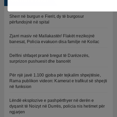
Postimet e fundit
Sherr në burgun e Fierit, dy të burgosur
përfundojnë në spital
Zjarri masiv në Mallakastër/ Flakët rrezikojnë
banesat, Policia evakuon disa familje në Koilac
Delfini shfaqet pranë bregut të Darëzezës,
surprizon pushuesit dhe banorët
Për një javë 1.100 gjoba për tejkalim shpejtësie,
Rama publikon videon: Kamerat e trafikut së shpejti
në funksion
Lëndë eksplozive e pashpërthyer në derën e
dyqanit të Noizyt në Durrës, policia nis hetimet për
ngjarjen