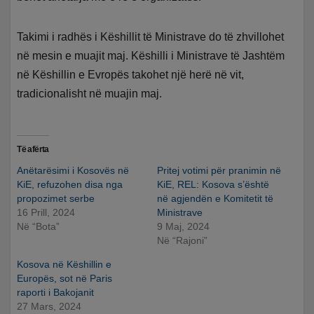
Takimi i radhës i Këshillit të Ministrave do të zhvillohet
në mesin e muajit maj. Këshilli i Ministrave të Jashtëm
në Këshillin e Evropës takohet një herë në vit,
tradicionalisht në muajin maj.
Të afërta
Anëtarësimi i Kosovës në
Pritej votimi për pranimin në
KiE, refuzohen disa nga
KiE, REL: Kosova s’është
propozimet serbe
në agjendën e Komitetit të
16 Prill, 2024
Ministrave
Në “Bota”
9 Maj, 2024
Në “Rajoni”
Kosova në Këshillin e
Europës, sot në Paris
raporti i Bakojanit
27 Mars, 2024