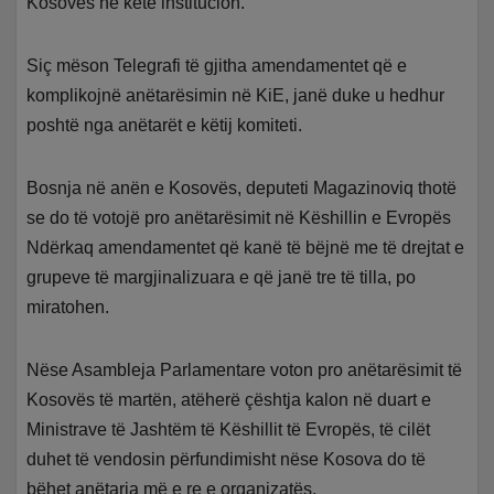
Kosovës në këtë institucion.
Siç mëson Telegrafi të gjitha amendamentet që e
komplikojnë anëtarësimin në KiE, janë duke u hedhur
poshtë nga anëtarët e këtij komiteti.
Bosnja në anën e Kosovës, deputeti Magazinoviq thotë
se do të votojë pro anëtarësimit në Këshillin e Evropës
Ndërkaq amendamentet që kanë të bëjnë me të drejtat e
grupeve të margjinalizuara e që janë tre të tilla, po
miratohen.
Nëse Asambleja Parlamentare voton pro anëtarësimit të
Kosovës të martën, atëherë çështja kalon në duart e
Ministrave të Jashtëm të Këshillit të Evropës, të cilët
duhet të vendosin përfundimisht nëse Kosova do të
bëhet anëtarja më e re e organizatës.