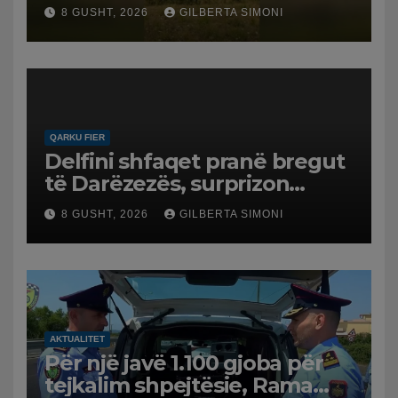
Policia evakuon disa familje
8 GUSHT, 2026
GILBERTA SIMONI
në Koilac
QARKU FIER
Delfini shfaqet pranë bregut
të Darëzezës, surprizon
pushuesit dhe banorët
8 GUSHT, 2026
GILBERTA SIMONI
AKTUALITET
Për një javë 1.100 gjoba për
tejkalim shpejtësie, Rama