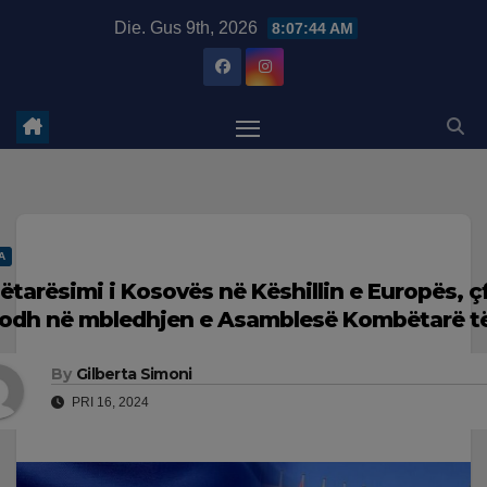
Skip
modal-check
Die. Gus 9th, 2026
8:07:45 AM
to
content
A
ëtarësimi i Kosovës në Këshillin e Europës, ç
odh në mbledhjen e Asamblesë Kombëtarë të
By
Gilberta Simoni
PRI 16, 2024