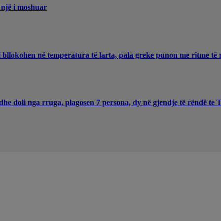
 një i moshuar
 bllokohen në temperatura të larta, pala greke punon me ritme të 
he doli nga rruga, plagosen 7 persona, dy në gjendje të rëndë te