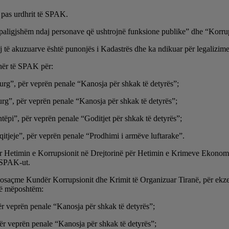
 pas urdhrit të SPAK.
paligjshëm ndaj personave që ushtrojnë funksione publike” dhe “Korrup
j të akuzuarve është punonjës i Kadastrës dhe ka ndikuar për legalizim
hër të SPAK për:
urg”, për veprën penale “Kanosja për shkak të detyrës”;
rg”, për veprën penale “Kanosja për shkak të detyrës”;
tëpi”, për veprën penale “Goditjet për shkak të detyrës”;
qitjeje”, për veprën penale “Prodhimi i armëve luftarake”.
 për Hetimin e Korrupsionit në Drejtorinë për Hetimin e Krimeve Ekon
e SPAK-ut.
ë Posaçme Kundër Korrupsionit dhe Krimit të Organizuar Tiranë, për ek
 të mëposhtëm:
ër veprën penale “Kanosja për shkak të detyrës”;
ër veprën penale “Kanosja për shkak të detyrës”;