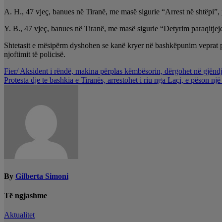
A. H., 47 vjeç, banues në Tiranë, me masë sigurie “Arrest në shtëpi”, 
Y. B., 47 vjeç, banues në Tiranë, me masë sigurie “Detyrim paraqitjej
Shtetasit e mësipërm dyshohen se kanë kryer në bashkëpunim veprat pe
njoftimit të policisë.
Lëvizje
Fier/ Aksident i rëndë, makina përplas këmbësorin, dërgohet në gjëndje
Protesta dje te bashkia e Tiranës, arrestohet i riu nga Laçi, e pëson një
te
postimet
By
Gilberta Simoni
Të ngjashme
Aktualitet