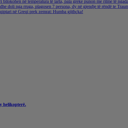
i bllokohen në temperatura të larta, pala greke punon me ritme të ngada
dhe doli nga rruga, plagosen 7 persona, dy në gjendje të rëndë te Trau
hqiptari në Greqi prek zemrat: Humba gjithçka!
y helikopterë.