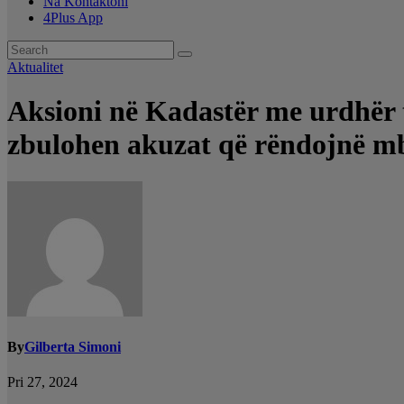
Na Kontaktoni
4Plus App
Aktualitet
Aksioni në Kadastër me urdhër 
zbulohen akuzat që rëndojnë mb
By
Gilberta Simoni
Pri 27, 2024