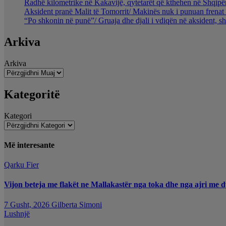
Radhë kilometrike në Kakavijë, qytetarët që kthehen në Shqipër
Aksident pranë Malit të Tomorrit/ Makinës nuk i punuan frenat 
“Po shkonin në punë”/ Gruaja dhe djali i vdiqën në aksident, s
Arkiva
Arkiva
Kategoritë
Kategori
Më interesante
Qarku Fier
Vijon beteja me flakët ne Mallakastër nga toka dhe nga ajri me d
7 Gusht, 2026
Gilberta Simoni
Lushnjë