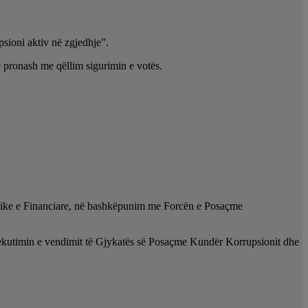
sioni aktiv në zgjedhje”.
e pronash me qëllim sigurimin e votës.
omike e Financiare, në bashkëpunim me Forcën e Posaçme
zekutimin e vendimit të Gjykatës së Posaçme Kundër Korrupsionit dhe