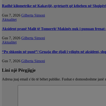
Radhë kilometrike në Kakavijë, qytetarët që kthehen në Shqipëri
Gus 7, 2026
Gilberta Simoni
Aktualitet
Aksident pranë Malit të Tomorrit/ Makinës nuk i punuan frenat d
Gus 7, 2026
Gilberta Simoni
Aktualitet
“Po shkonin në punë”/ Gruaja dhe djali i vdiqën në aksident, sh
Gus 7, 2026
Gilberta Simoni
Lini një Përgjigje
Adresa juaj email s’do të bëhet publike.
Fushat e domosdoshme janë 