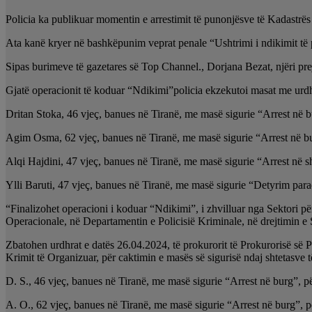
Policia ka publikuar momentin e arrestimit të punonjësve të Kadastrës
Ata kanë kryer në bashkëpunim veprat penale “Ushtrimi i ndikimit të 
Sipas burimeve të gazetares së Top Channel., Dorjana Bezat, njëri pre
Gjatë operacionit të koduar “Ndikimi”policia ekzekutoi masat me urd
Dritan Stoka, 46 vjeç, banues në Tiranë, me masë sigurie “Arrest në b
Agim Osma, 62 vjeç, banues në Tiranë, me masë sigurie “Arrest në bu
Alqi Hajdini, 47 vjeç, banues në Tiranë, me masë sigurie “Arrest në sh
Ylli Baruti, 47 vjeç, banues në Tiranë, me masë sigurie “Detyrim para
“Finalizohet operacioni i koduar “Ndikimi”, i zhvilluar nga Sektori
Operacionale, në Departamentin e Policisië Kriminale, në drejtimin 
Zbatohen urdhrat e datës 26.04.2024, të prokurorit të Prokurorisë s
Krimit të Organizuar, për caktimin e masës së sigurisë ndaj shtetasve
D. S., 46 vjeç, banues në Tiranë, me masë sigurie “Arrest në burg”, p
A. O., 62 vjeç, banues në Tiranë, me masë sigurie “Arrest në burg”, p