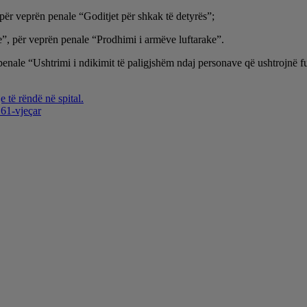
për veprën penale “Goditjet për shkak të detyrës”;
e”, për veprën penale “Prodhimi i armëve luftarake”.
nale “Ushtrimi i ndikimit të paligjshëm ndaj personave që ushtrojnë fu
 të rëndë në spital.
 61-vjeçar