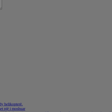
dy helikopterë.
et një i moshuar