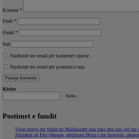
Koment
*
Emër
*
Email
*
Sajt
Njoftomë me email për komentet vijuese.
Njoftomë me email për postimet e reja.
Kërko
Kërko
Postimet e fundit
Vijon beteja me flakët ne Mallakastër nga toka dhe nga ajri me 
Aksident në Fier-Shegan, përplasen Benz-i me furgonin, plagos