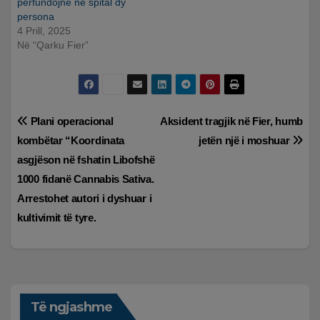
përfundojnë në spital dy
persona
4 Prill, 2025
Në “Qarku Fier”
Lëvizje
Plani operacional
Aksident tragjik në Fier, humb
kombëtar “Koordinata
jetën një i moshuar
te
asgjëson në fshatin Libofshë
postimet
1000 fidanë Cannabis Sativa.
Arrestohet autori i dyshuar i
kultivimit të tyre.
Të ngjashme