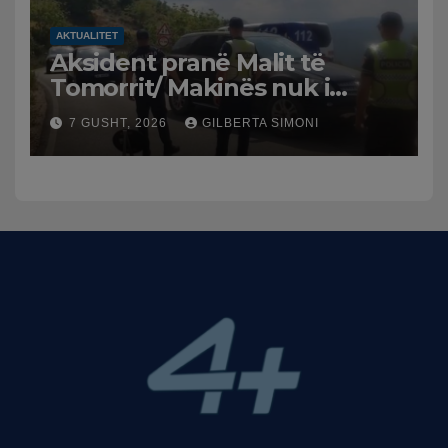
AKTUALITET
Aksident pranë Malit të
Tomorrit/ Makinës nuk i
punuan frenat dhe doli nga
7 GUSHT, 2026
GILBERTA SIMONI
rruga, plagosen 7 persona,
dy në gjendje të rëndë te
Trauma