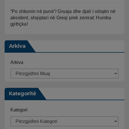
“Po shkonin në punë”/ Gruaja dhe djali i vdiqën në
aksident, shqiptari në Greqi prek zemrat: Humba
gjithçka!
Arkiva
Arkiva
Kategoritë
Kategori