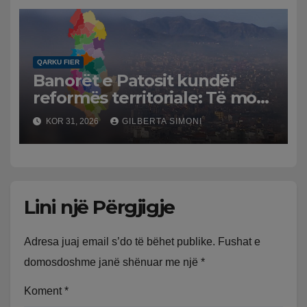
QARKU FIER
Banorët e Patosit kundër
reformës territoriale: Të mos
humbasim identitetin e
KOR 31, 2026
GILBERTA SIMONI
qytetit
Lini një Përgjigje
Adresa juaj email s’do të bëhet publike.
Fushat e
domosdoshme janë shënuar me një
*
Koment
*