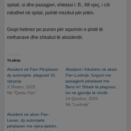
spitali, si dhe pasagjeri, shtetasi I. B., 68 vjeç, i cili
ndodhet në spital, jashtë rrezikut për jetën.
Grupi hetimor po punon për sqarimin e plotë të
rrethanave dhe shkakut të aksidentit.
Të afërta
Aksident në Fier/ Përplasen
Aksident i frikshëm në aksin
dy automjete, plagoset 31-
Fier-Lushnjë, furgoni me
vjeçarja
pasagjerë përplaset me
3 Shtator, 2025
Benz-in! Shtatë të plagosur,
Në “Qarku Fier”
tre në gjendje të rëndë
14 Qershor, 2025
Në “Lushnjë”
Aksident në aksin Fier-
Levan, dy automjete
përplasen me njëra-tjetrën,