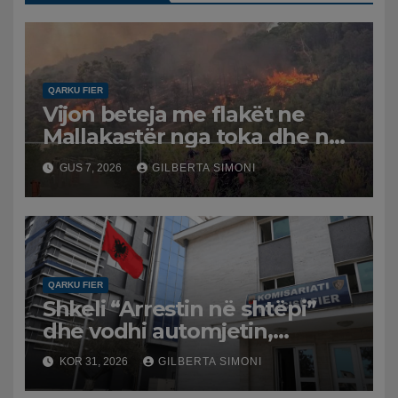
QARKU FIER
Vijon beteja me flakët ne
Mallakastër nga toka dhe nga
ajri me dy helikopterë.
GUS 7, 2026
GILBERTA SIMONI
QARKU FIER
Shkeli “Arrestin në shtëpi”
dhe vodhi automjetin,
arrestohet 43-vjeçari
KOR 31, 2026
GILBERTA SIMONI