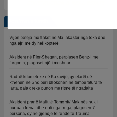
Postimet e fundit
Vijon beteja me flakët ne Mallakastër nga toka dhe
nga ajri me dy helikopterë.
Aksident në Fier-Shegan, përplasen Benz-i me
furgonin, plagoset një i moshuar
Radhë kilometrike në Kakavijë, qytetarët që
kthehen në Shqipëri bllokohen në temperatura të
larta, pala greke punon me ritme të ngadalta
Aksident pranë Malit të Tomorrit/ Makinës nuk i
punuan frenat dhe doli nga rruga, plagosen 7
persona, dy në gjendje të rëndë te Trauma