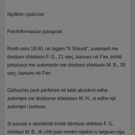
Njoftimi i policisë:
Fier/Informacion paraprak
Rreth orës 18:40, në lagjen “8 Shkurti”, automjeti me
drejtues shtetasin F. G., 21 vjeç, banues në Fier, është
përplasur me automjetin me drejtues shtetasin M. B., 38
vjeç, banues në Fier.
Gjithashtu janë përfshirë në këtë aksident edhe
automjeti me drejtuese shtetasen M. H., si edhe një
automjet i parkuar.
Si pasojë e aksidentit është dëmtuar shtetasi F. G,
shtetasi M. B., të cilët pasi morën mjekim u larguan nga