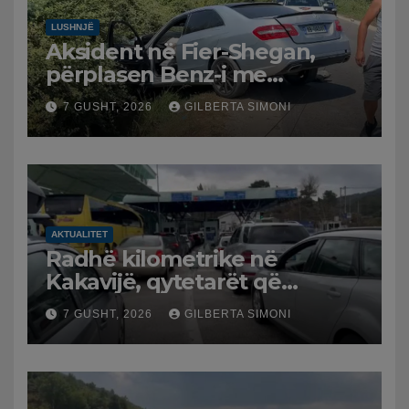
LUSHNJË
Aksident në Fier-Shegan,
përplasen Benz-i me
furgonin, plagoset një i
7 GUSHT, 2026
GILBERTA SIMONI
moshuar
AKTUALITET
Radhë kilometrike në
Kakavijë, qytetarët që
kthehen në Shqipëri
7 GUSHT, 2026
GILBERTA SIMONI
bllokohen në temperatura të
larta, pala greke punon me
ritme të ngadalta