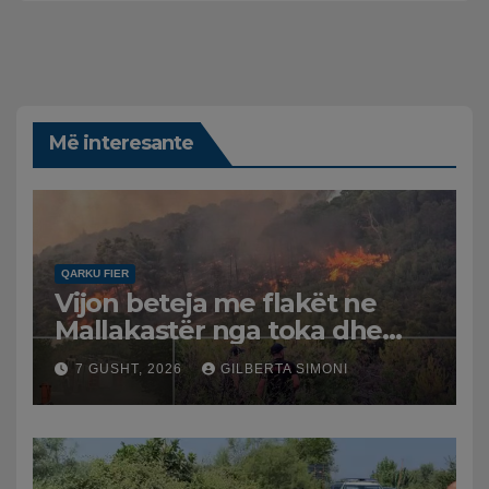
Më interesante
QARKU FIER
Vijon beteja me flakët ne
Mallakastër nga toka dhe
nga ajri me dy helikopterë.
7 GUSHT, 2026
GILBERTA SIMONI