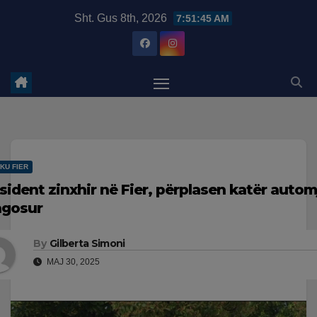
Skip
modal-check
Sht. Gus 8th, 2026
7:51:46 AM
to
content
KU FIER
sident zinxhir në Fier, përplasen katër automj
agosur
By
Gilberta Simoni
MAJ 30, 2025