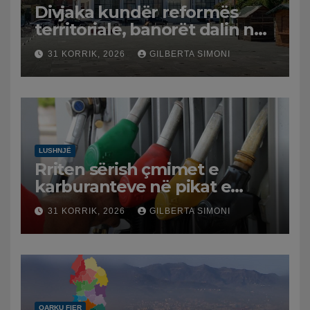
Divjaka kundër reformës
territoriale, banorët dalin në
protestë.
31 KORRIK, 2026
GILBERTA SIMONI
LUSHNJË
Rriten sërish çmimet e
karburanteve në pikat e
karburanteve në Lushnjë.
31 KORRIK, 2026
GILBERTA SIMONI
Tensionet në Lindjen e
Mesme shtrenjtojnë naftën
dhe benzinën në vend
QARKU FIER