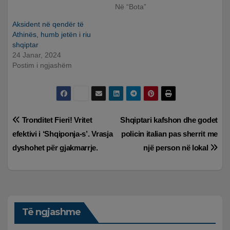
Në “Bota”
Aksident në qendër të
Athinës, humb jetën i riu
shqiptar
24 Janar, 2024
Postim i ngjashëm
Lëvizje
Tronditet Fieri! Vritet
Shqiptari kafshon dhe godet
efektivi i ‘Shqiponja-s’. Vrasja
policin italian pas sherrit me
te
dyshohet për gjakmarrje.
një person në lokal
postimet
Të ngjashme