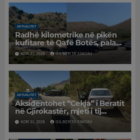
AKTUALITET
Radhë kilometrike në pikën
kufitare të Qafë Botës, pala
greke raporton defekt në
KOR 31, 2026
GILBERTA SIMONI
sistem, qytetarët mbeten të
bllokuar
AKTUALITET
Aksidentohet “Cekja” i Beratit
në Gjirokastër, mjeti i tij
përplaset me atë të klerikut
KOR 31, 2026
GILBERTA SIMONI
bektashian