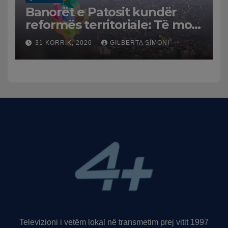
Banorët e Patosit kundër
reformës territoriale: Të mos
humbasim identitetin e
31 KORRIK, 2026
GILBERTA SIMONI
qytetit
Televizioni i vetëm lokal në transmetim prej vitit 1997