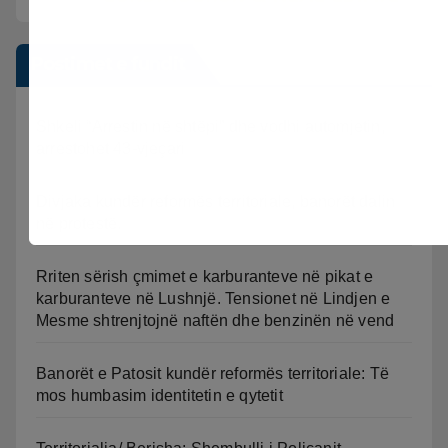
Postimet e fundit
Shkeli “Arrestin në shtëpi” dhe vodhi automjetin,
arrestohet 43-vjeçari
Divjaka kundër reformës territoriale, banorët dalin
në protestë.
Rriten sërish çmimet e karburanteve në pikat e
karburanteve në Lushnjë. Tensionet në Lindjen e
Mesme shtrenjtojnë naftën dhe benzinën në vend
Banorët e Patosit kundër reformës territoriale: Të
mos humbasim identitetin e qytetit