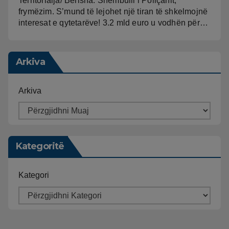
Territorialja/ Berisha: Shembulli i Poliçanit,
frymëzim. S’mund të lejohet një tiran të shkelmojnë
interesat e qytetarëve! 3.2 mld euro u vodhën për…
Arkiva
Arkiva
Kategoritë
Kategori