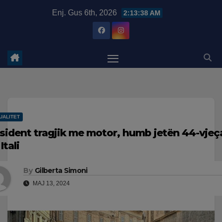
Skip
modal-check
Enj. Gus 6th, 2026
2:13:39 AM
to
content
UALITET
sident tragjik me motor, humb jetën 44-vjeça
Itali
By
Gilberta Simoni
MAJ 13, 2024