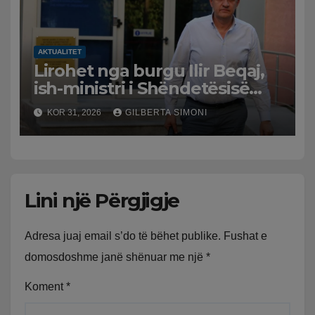
AKTUALITET
Lirohet nga burgu Ilir Beqaj,
ish-ministri i Shëndetësisë
‘kthehet’ në shtëpi, GJKKO i
KOR 31, 2026
GILBERTA SIMONI
ndryshon masën e arrestit
Lini një Përgjigje
Adresa juaj email s’do të bëhet publike.
Fushat e
domosdoshme janë shënuar me një
*
Koment
*