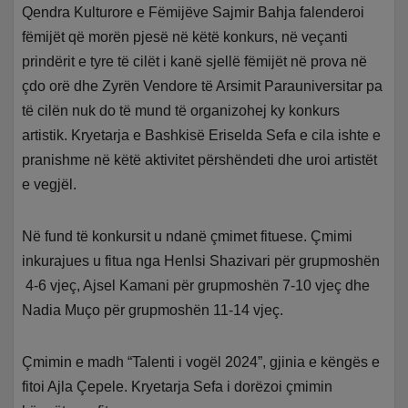
Qendra Kulturore e Fëmijëve Sajmir Bahja falenderoi
fëmijët që morën pjesë në këtë konkurs, në veçanti
prindërit e tyre të cilët i kanë sjellë fëmijët në prova në
çdo orë dhe Zyrën Vendore të Arsimit Parauniversitar pa
të cilën nuk do të mund të organizohej ky konkurs
artistik. Kryetarja e Bashkisë Eriselda Sefa e cila ishte e
pranishme në këtë aktivitet përshëndeti dhe uroi artistët
e vegjël.
Në fund të konkursit u ndanë çmimet fituese. Çmimi
inkurajues u fitua nga Henlsi Shazivari për grupmoshën
4-6 vjeç, Ajsel Kamani për grupmoshën 7-10 vjeç dhe
Nadia Muço për grupmoshën 11-14 vjeç.
Çmimin e madh “Talenti i vogël 2024”, gjinia e këngës e
fitoi Ajla Çepele. Kryetarja Sefa i dorëzoi çmimin