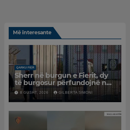
Më interesante
QARKU FIER
Sherr në burgun e Fierit, dy
të burgosur përfundojnë në
spital
8 GUSHT, 2026
GILBERTA SIMONI