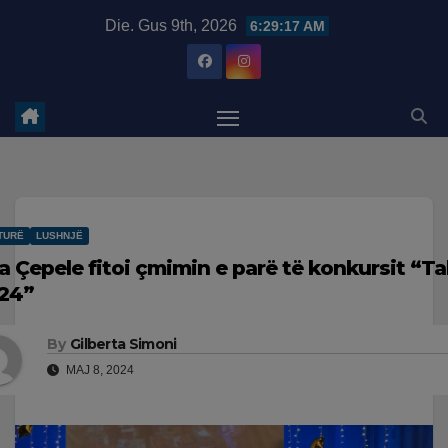
Skip
modal-check
Die. Gus 9th, 2026
6:29:17 AM
to
content
TURË
LUSHNJË
la Çepele fitoi çmimin e parë të konkursit “Tal
24”
By
Gilberta Simoni
MAJ 8, 2024