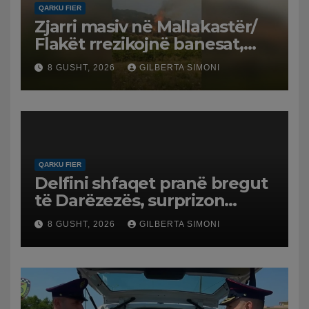
QARKU FIER
Zjarri masiv në Mallakastër/
Flakët rrezikojnë banesat,
Policia evakuon disa familje
8 GUSHT, 2026
GILBERTA SIMONI
në Koilac
QARKU FIER
Delfini shfaqet pranë bregut
të Darëzezës, surprizon
pushuesit dhe banorët
8 GUSHT, 2026
GILBERTA SIMONI