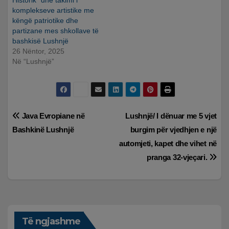
Historik” dhe takimi i
komplekseve artistike me
këngë patriotike dhe
partizane mes shkollave të
bashkisë Lushnjë
26 Nëntor, 2025
Në “Lushnjë”
Lëvizje
Java Evropiane në
Lushnjë/ I dënuar me 5 vjet
Bashkinë Lushnjë
burgim për vjedhjen e një
te
automjeti, kapet dhe vihet në
postimet
pranga 32-vjeçari.
Të ngjashme