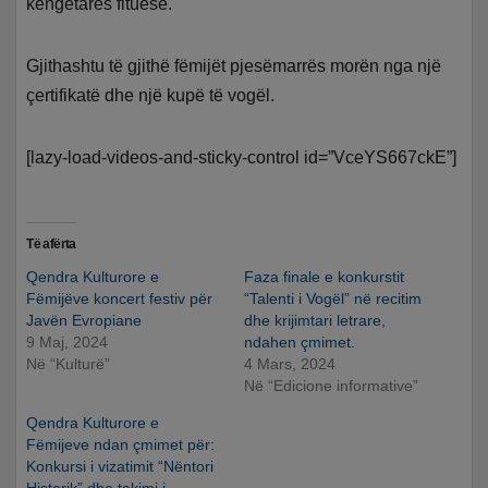
këngëtares fituese.
Gjithashtu të gjithë fëmijët pjesëmarrës morën nga një
çertifikatë dhe një kupë të vogël.
[lazy-load-videos-and-sticky-control id=”VceYS667ckE”]
Të afërta
Qendra Kulturore e
Faza finale e konkurstit
Fëmijëve koncert festiv për
“Talenti i Vogël” në recitim
Javën Evropiane
dhe krijimtari letrare,
9 Maj, 2024
ndahen çmimet.
Në “Kulturë”
4 Mars, 2024
Në “Edicione informative”
Qendra Kulturore e
Fëmijeve ndan çmimet për:
Konkursi i vizatimit “Nëntori