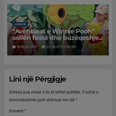
Mesme shtrenjtojnë naftën
dhe benzinën në vend
LUSHNJË
“Aventurat e Winnie Pooh”
sollën festë dhe buzëqeshje
për fëmijët në Lushnjë
KOR 29, 2026
GILBERTA SIMONI
Lini një Përgjigje
Adresa juaj email s’do të bëhet publike.
Fushat e
domosdoshme janë shënuar me një
*
Koment
*