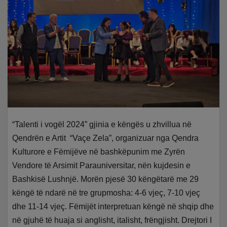
“Talenti i vogël 2024” gjinia e këngës
u zhvillua në
Qendrën e Artit “Vaçe Zela”, organizuar nga Qendra
Kulturore e Fëmijëve në bashkëpunim me Zyrën
Vendore të Arsimit Parauniversitar, nën kujdesin e
Bashkisë Lushnjë. Morën pjesë 30 këngëtarë me 29
këngë të ndarë në tre grupmosha: 4-6 vjeç, 7-10 vjeç
dhe 11-14 vjeç. Fëmijët interpretuan këngë në shqip dhe
në gjuhë të huaja si anglisht, italisht, frëngjisht. Drejtori I