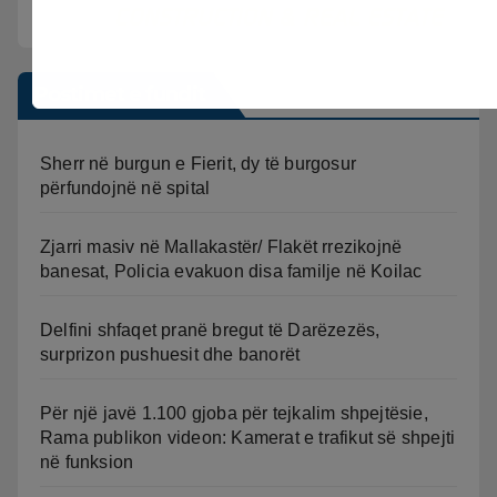
Postimet e fundit
Sherr në burgun e Fierit, dy të burgosur
përfundojnë në spital
Zjarri masiv në Mallakastër/ Flakët rrezikojnë
banesat, Policia evakuon disa familje në Koilac
Delfini shfaqet pranë bregut të Darëzezës,
surprizon pushuesit dhe banorët
Për një javë 1.100 gjoba për tejkalim shpejtësie,
Rama publikon videon: Kamerat e trafikut së shpejti
në funksion