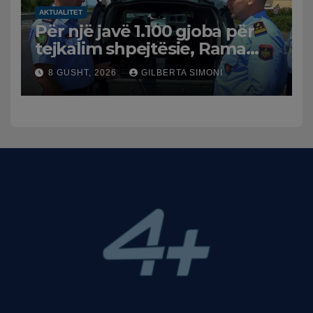
AKTUALITET
Për një javë 1.100 gjoba për
tejkalim shpejtësie, Rama
publikon videon: Kamerat e
8 GUSHT, 2026
GILBERTA SIMONI
trafikut së shpejti në
funksion