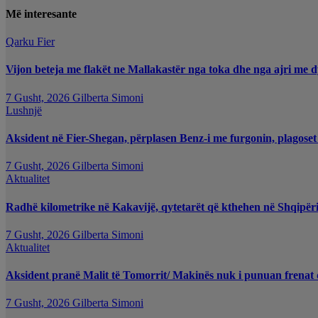
Më interesante
Qarku Fier
Vijon beteja me flakët ne Mallakastër nga toka dhe nga ajri me d
7 Gusht, 2026
Gilberta Simoni
Lushnjë
Aksident në Fier-Shegan, përplasen Benz-i me furgonin, plagoset
7 Gusht, 2026
Gilberta Simoni
Aktualitet
Radhë kilometrike në Kakavijë, qytetarët që kthehen në Shqipëri
7 Gusht, 2026
Gilberta Simoni
Aktualitet
Aksident pranë Malit të Tomorrit/ Makinës nuk i punuan frenat d
7 Gusht, 2026
Gilberta Simoni