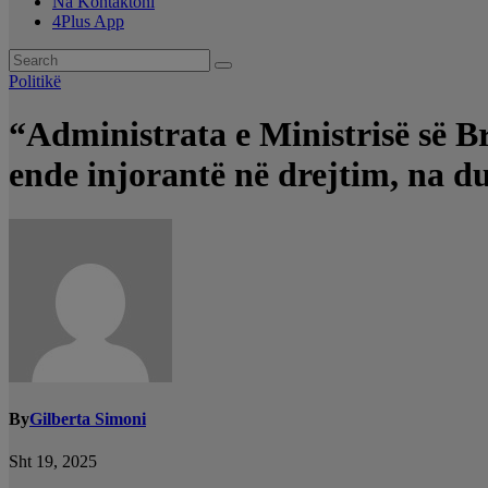
Na Kontaktoni
4Plus App
Politikë
“Administrata e Ministrisë së 
ende injorantë në drejtim, na du
By
Gilberta Simoni
Sht 19, 2025