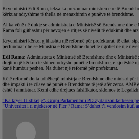
Kryeministri Edi Rama, teksa ka prezantuar ministren e re të Brendshm
kërkuar ndryshime të thella në menaxhimin e punëve të brendshme.
Ai ka vënë në dukje se administrata e Ministrisë së Brendshme dhe e Mi
Rama foli gjithashtu për nevojën e rritjes së nivelit të edukimit dhe ar
Kryeministri kërkoi gjithashtu një reformë për prefekturat, të cilat, 
përfunduar dhe se Ministria e Brendshme duhet të ngrihet në një nivel 
Edi Rama:
Administrata e Ministrisë së Brendshme dhe e Ministrisë s
drejtim që kërkon të shihen ndryshe punët e brendshme, e kjo është nj
kanë humbur peshën. Na duhet një reformë për prefekturat.
Këtë reformë do ta udhëheqë ministrja e Brendshme dhe ministri për Pu
dhe impakti i të cilave në punët e Brendshme të jetë afër zeros. AMP ës
është i amnistuar. Kemi edhe drejtues falsifikator, sidomos te Legaliz
Lëvizje
“Ka kryer 11 shkelje”, Grupi Parlamentar i PD zyrtarizon kërkesën pë
“Universitet i ri mjekësor në Fier”/ Rama: S’duhet t’i vendosim kufi a
te
postimet