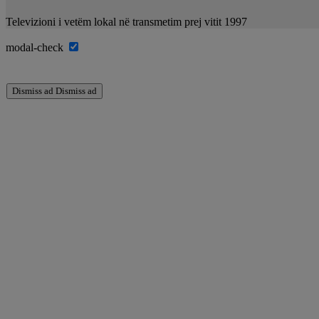
Televizioni i vetëm lokal në transmetim prej vitit 1997
modal-check
Dismiss ad
Dismiss ad