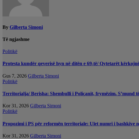
By
Gilberta Simoni
Të ngjashme
Politikë
Protesta kundër qeverisë hyn në ditën e 69-të/ Qytetarët kërko
Gus 7, 2026
Gilberta Simoni
Politikë
Territorialja/ Berisha: Shembulli i Poliçanit, frymëzim. S’mund t
Kor 31, 2026
Gilberta Simoni
Politikë
Propozimi i PS për reformën territoriale: Ulet numri i bashkive 
Kor 31, 2026
Gilberta Simoni