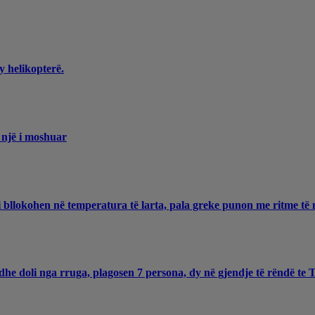
y helikopterë.
 një i moshuar
 bllokohen në temperatura të larta, pala greke punon me ritme të 
he doli nga rruga, plagosen 7 persona, dy në gjendje të rëndë te