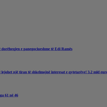
jnë dorëheqjen e panegociueshme të Edi Ramës
ë lejohet një tiran të shkelmojnë interesat e qytetarëve! 3.2 mld e
nga 61 në 46