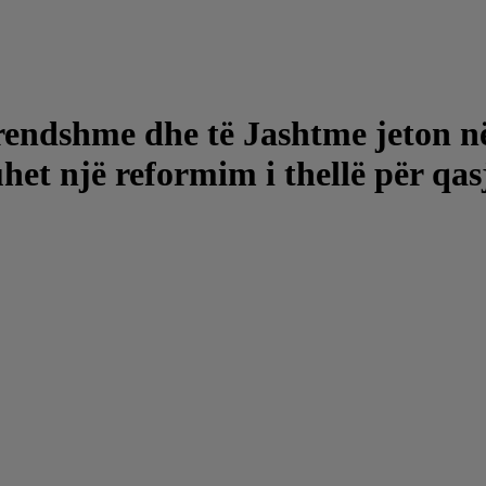
Brendshme dhe të Jashtme jeton n
het një reformim i thellë për qa