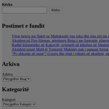
Kërko
Kërko
Postimet e fundit
Vijon beteja me flakët ne Mallakastër nga toka dhe nga ajri me 
Aksident në Fier-Shegan, përplasen Benz-i me furgonin, plagos
Radhë kilometrike në Kakavijë, qytetarët që kthehen në Shqipër
Aksident pranë Malit të Tomorrit/ Makinës nuk i punuan frenat 
“Po shkonin në punë”/ Gruaja dhe djali i vdiqën në aksident, s
Arkiva
Arkiva
Kategoritë
Kategori