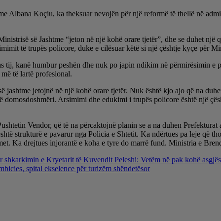
e Albana Koçiu, ka theksuar nevojën për një reformë të thellë në admin
nistrisë së Jashtme “jeton në një kohë orare tjetër”, dhe se duhet një q
simimit të trupës policore, duke e cilësuar këtë si një çështje kyçe për 
sipas tij, kanë humbur peshën dhe nuk po japin ndikim në përmirësimin e
më të lartë profesional.
ë jashtme jetojnë në një kohë orare tjetër. Nuk është kjo ajo që na duhe
ë domosdoshmëri. Arsimimi dhe edukimi i trupës policore është një çësht
shtetin Vendor, që të na përcaktojnë planin se a na duhen Prefekturat 
htë strukturë e pavarur nga Policia e Shtetit. Ka ndërtues pa leje që tho
imet. Ka drejtues injorantë e koha e tyre do marrë fund. Ministria e Bren
r shkarkimin e Kryetarit të Kuvendit Peleshi: Vetëm në pak kohë asgjë
mbicies, spital ekselence për turizëm shëndetësor