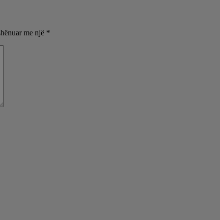
shënuar me një
*