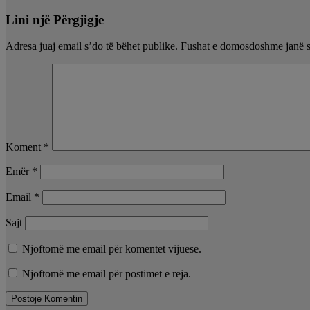
Lini një Përgjigje
Adresa juaj email s’do të bëhet publike.
Fushat e domosdoshme janë 
Koment
*
Emër
*
Email
*
Sajt
Njoftomë me email për komentet vijuese.
Njoftomë me email për postimet e reja.