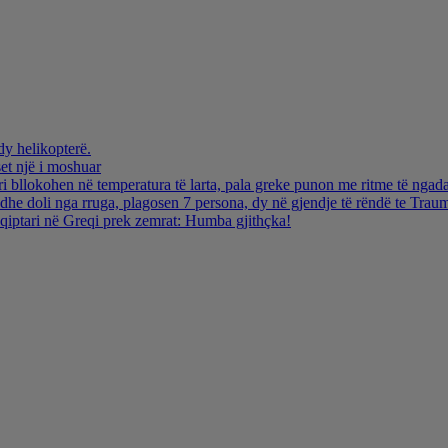
dy helikopterë.
et një i moshuar
i bllokohen në temperatura të larta, pala greke punon me ritme të ngada
dhe doli nga rruga, plagosen 7 persona, dy në gjendje të rëndë te Trau
hqiptari në Greqi prek zemrat: Humba gjithçka!