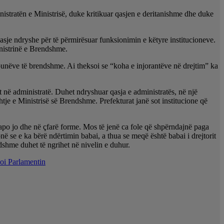
istratën e Ministrisë, duke kritikuar qasjen e deritanishme dhe duke
asje ndryshe për të përmirësuar funksionimin e këtyre institucioneve.
Ministrinë e Brendshme.
 punëve të brendshme. Ai theksoi se “koha e injorantëve në drejtim” ka
t në administratë. Duhet ndryshuar qasja e administratës, në një
je e Ministrisë së Brendshme. Prefekturat janë sot institucione që
apo jo dhe në çfarë forme. Mos të jenë ca fole që shpërndajnë paga
në se e ka bërë ndërtimin babai, a thua se meqë është babai i drejtorit
dshme duhet të ngrihet në nivelin e duhur.
soi Parlamentin