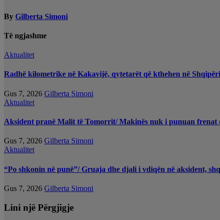
By
Gilberta Simoni
Të ngjashme
Aktualitet
Radhë kilometrike në Kakavijë, qytetarët që kthehen në Shqipëri
Gus 7, 2026
Gilberta Simoni
Aktualitet
Aksident pranë Malit të Tomorrit/ Makinës nuk i punuan frenat d
Gus 7, 2026
Gilberta Simoni
Aktualitet
“Po shkonin në punë”/ Gruaja dhe djali i vdiqën në aksident, sh
Gus 7, 2026
Gilberta Simoni
Lini një Përgjigje