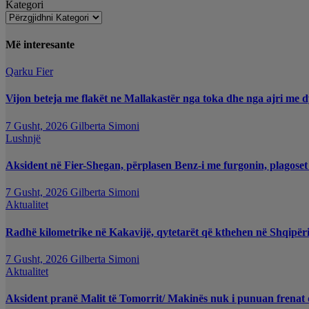
Kategori
Më interesante
Qarku Fier
Vijon beteja me flakët ne Mallakastër nga toka dhe nga ajri me d
7 Gusht, 2026
Gilberta Simoni
Lushnjë
Aksident në Fier-Shegan, përplasen Benz-i me furgonin, plagoset
7 Gusht, 2026
Gilberta Simoni
Aktualitet
Radhë kilometrike në Kakavijë, qytetarët që kthehen në Shqipëri
7 Gusht, 2026
Gilberta Simoni
Aktualitet
Aksident pranë Malit të Tomorrit/ Makinës nuk i punuan frenat d