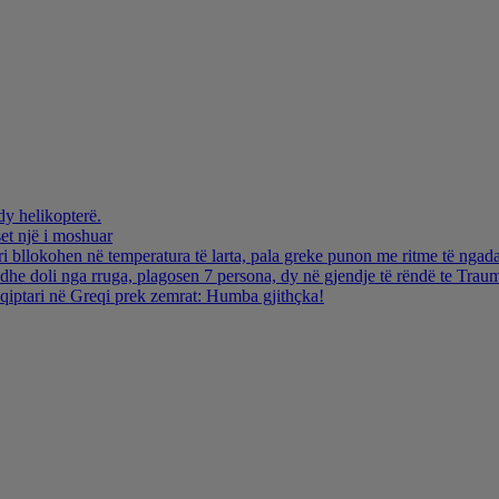
dy helikopterë.
et një i moshuar
i bllokohen në temperatura të larta, pala greke punon me ritme të ngada
dhe doli nga rruga, plagosen 7 persona, dy në gjendje të rëndë te Trau
hqiptari në Greqi prek zemrat: Humba gjithçka!