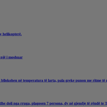
y helikopterë.
 një i moshuar
 bllokohen në temperatura të larta, pala greke punon me ritme të 
he doli nga rruga, plagosen 7 persona, dy në gjendje të rëndë te