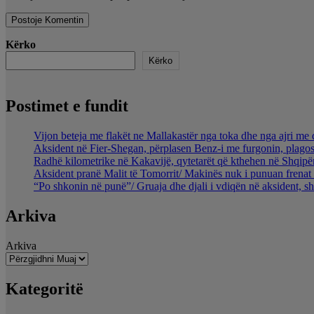
Kërko
Kërko
Postimet e fundit
Vijon beteja me flakët ne Mallakastër nga toka dhe nga ajri me 
Aksident në Fier-Shegan, përplasen Benz-i me furgonin, plagos
Radhë kilometrike në Kakavijë, qytetarët që kthehen në Shqipër
Aksident pranë Malit të Tomorrit/ Makinës nuk i punuan frenat 
“Po shkonin në punë”/ Gruaja dhe djali i vdiqën në aksident, s
Arkiva
Arkiva
Kategoritë