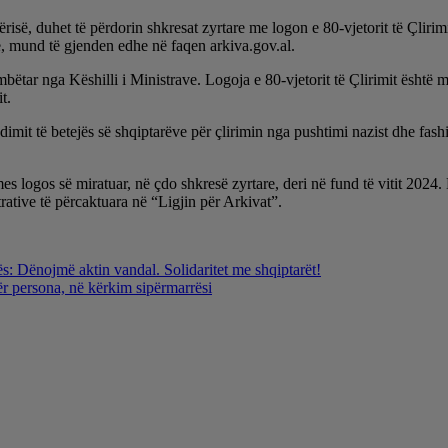
përisë, duhet të përdorin shkresat zyrtare me logon e 80-vjetorit të Çlir
e, mund të gjenden edhe në faqen arkiva.gov.al.
ombëtar nga Këshilli i Ministrave. Logoja e 80-vjetorit të Çlirimit është 
t.
mit të betejës së shqiptarëve për çlirimin nga pushtimi nazist dhe fashist
mes logos së miratuar, në çdo shkresë zyrtare, deri në fund të vitit 202
rative të përcaktuara në “Ligjin për Arkivat”.
: Dënojmë aktin vandal. Solidaritet me shqiptarët!
tër persona, në kërkim sipërmarrësi