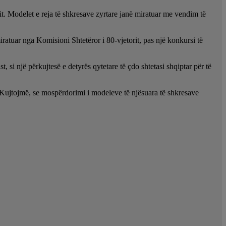
imit. Modelet e reja të shkresave zyrtare janë miratuar me vendim të
miratuar nga Komisioni Shtetëror i 80-vjetorit, pas një konkursi të
, si një përkujtesë e detyrës qytetare të çdo shtetasi shqiptar për të
4. Kujtojmë, se mospërdorimi i modeleve të njësuara të shkresave