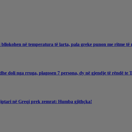
 bllokohen në temperatura të larta, pala greke punon me ritme të 
he doli nga rruga, plagosen 7 persona, dy në gjendje të rëndë te
qiptari në Greqi prek zemrat: Humba gjithçka!