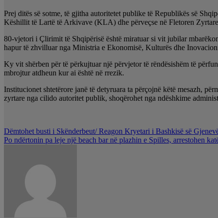
Prej ditës së sotme, të gjitha autoritetet publike të Republikës së Shqi
Këshillit të Lartë të Arkivave (KLA) dhe përveçse në Fletoren Zyrtar
80-vjetori i Çlirimit të Shqipërisë është miratuar si vit jubilar mbarëk
hapur të zhvilluar nga Ministria e Ekonomisë, Kulturës dhe Inovacioni
Ky vit shërben për të përkujtuar një përvjetor të rëndësishëm të përfundi
mbrojtur atdheun kur ai është në rrezik.
Institucionet shtetërore janë të detyruara ta përçojnë këtë mesazh, për
zyrtare nga cilido autoritet publik, shoqërohet nga ndëshkime administ
Lëvizje
Dëmtohet busti i Skënderbeut/ Reagon Kryetari i Bashkisë së Gjenevës
Po ndërtonin pa leje një beach bar në plazhin e Spilles, arrestohen ka
te
postimet