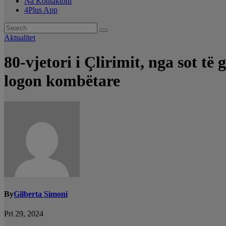
Na Kontaktoni
4Plus App
Aktualitet
80-vjetori i Çlirimit, nga sot t
logon kombëtare
By
Gilberta Simoni
Pri 29, 2024