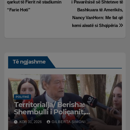
qarkut të Fierit në stadiumin
i Pavarësisë së Shteteve të
te
“Farie Hoti”
Bashkuara të Amerikës,
postimet
Nancy VanHorn: Me fat që
kemi aleatë si Shqipëria
Të ngjashme
POLITIKË
Territorialja/ Berisha:
Shembulli i Poliçanit,
frymëzim. S’mund të lejohet
KOR 31, 2026
GILBERTA SIMONI
një tiran të shkelmojnë