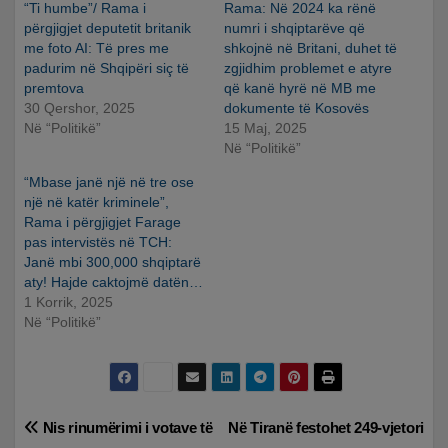
“Ti humbe”/ Rama i
Rama: Në 2024 ka rënë
përgjigjet deputetit britanik
numri i shqiptarëve që
me foto AI: Të pres me
shkojnë në Britani, duhet të
padurim në Shqipëri siç të
zgjidhim problemet e atyre
premtova
që kanë hyrë në MB me
30 Qershor, 2025
dokumente të Kosovës
Në “Politikë”
15 Maj, 2025
Në “Politikë”
“Mbase janë një në tre ose
një në katër kriminele”,
Rama i përgjigjet Farage
pas intervistës në TCH:
Janë mbi 300,000 shqiptarë
aty! Hajde caktojmë datën…
1 Korrik, 2025
Në “Politikë”
Lëvizje
Nis rinumërimi i votave të
Në Tiranë festohet 249-vjetori