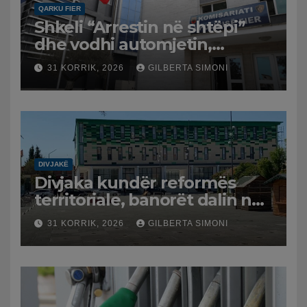
QARKU FIER
Shkeli “Arrestin në shtëpi”
dhe vodhi automjetin,
arrestohet 43-vjeçari
31 KORRIK, 2026
GILBERTA SIMONI
DIVJAKË
Divjaka kundër reformës
territoriale, banorët dalin në
protestë.
31 KORRIK, 2026
GILBERTA SIMONI