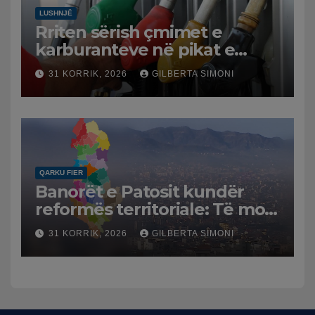
LUSHNJË
Rriten sërish çmimet e
karburanteve në pikat e
karburanteve në Lushnjë.
31 KORRIK, 2026
GILBERTA SIMONI
Tensionet në Lindjen e
Mesme shtrenjtojnë naftën
dhe benzinën në vend
QARKU FIER
Banorët e Patosit kundër
reformës territoriale: Të mos
humbasim identitetin e
31 KORRIK, 2026
GILBERTA SIMONI
qytetit