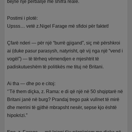
bëjnë një përballje me shifra reale.
Postimi i plotë:
Upsss… vetë z.Nigel Farage më sfidoi për faktet!
Çfarë nderi — për një “burrë gjigand”, siç më përshkroi
ai (duke pasur parasysh, natyrisht, që vij nga një “vend i
vogël”) — të tërheq vëmendjen e mjeshtrit të
padiskutueshëm të politikës me tituj në Britani.
Ai tha — dhe po e citoj:
‘’Të them diçka, z. Rama: e di që një në 50 shqiptarë në
Britani janë në burg? Prandaj trego pak vullnet të mirë
dhe merrini të gjithë mbrapsht nesër, sepse kjo është
hipokrizi.”