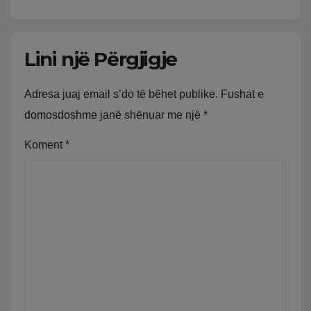
Lini një Përgjigje
Adresa juaj email s’do të bëhet publike.
Fushat e
domosdoshme janë shënuar me një
*
Koment
*