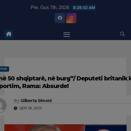
Skip
modal-check
Pre. Gus 7th, 2026
8:28:03 AM
to
content
ITIKË
 në 50 shqiptarë, në burg”/ Deputeti britanik 
portim, Rama: Absurde!
By
Gilberta Simoni
QER 28, 2025