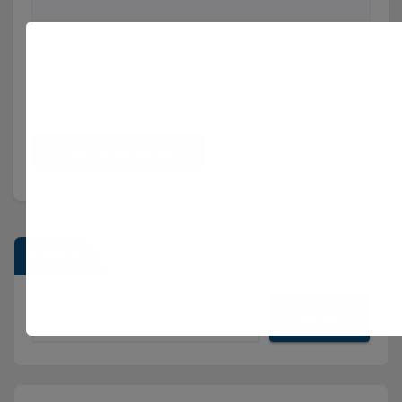
Njoftomë me email për komentet vijuese.
Njoftomë me email për postimet e reja.
Kërko
Kërko