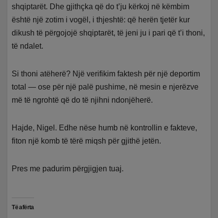
shqiptarët. Dhe gjithçka që do t’ju kërkoj në këmbim
është një zotim i vogël, i thjeshtë: që herën tjetër kur
dikush të përgojojë shqiptarët, të jeni ju i pari që t’i thoni,
të ndalet.
Si thoni atëherë? Një verifikim faktesh për një deportim
total — ose për një palë pushime, në mesin e njerëzve
më të ngrohtë që do të njihni ndonjëherë.
Hajde, Nigel. Edhe nëse humb në kontrollin e fakteve,
fiton një komb të tërë miqsh për gjithë jetën.
Pres me padurim përgjigjen tuaj.
Të afërta