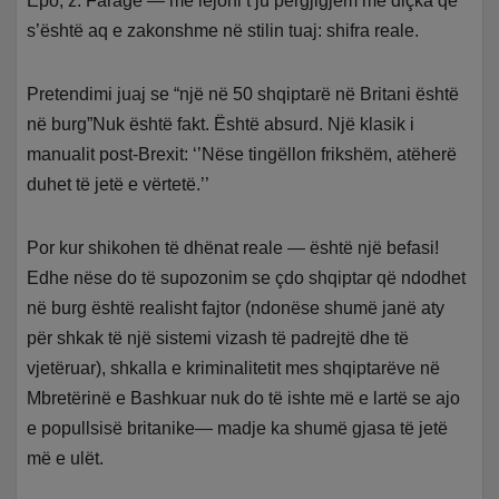
Epo, z. Farage — më lejoni t’ju përgjigjem me diçka që
s’është aq e zakonshme në stilin tuaj: shifra reale.
Pretendimi juaj se “një në 50 shqiptarë në Britani është
në burg”Nuk është fakt. Është absurd. Një klasik i
manualit post-Brexit: ‘’Nëse tingëllon frikshëm, atëherë
duhet të jetë e vërtetë.’’
Por kur shikohen të dhënat reale — është një befasi!
Edhe nëse do të supozonim se çdo shqiptar që ndodhet
në burg është realisht fajtor (ndonëse shumë janë aty
për shkak të një sistemi vizash të padrejtë dhe të
vjetëruar), shkalla e kriminalitetit mes shqiptarëve në
Mbretërinë e Bashkuar nuk do të ishte më e lartë se ajo
e popullsisë britanike— madje ka shumë gjasa të jetë
më e ulët.