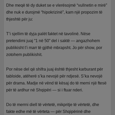
Dhe meqë të dy duket se e vlerësojmë “vullnetin e mirë”
dhe nuk e durojmë “hipokrizinë”, kam një propozim të
thjeshtë për ju:
T’i sjellim të dyja palët faktet në tavolinë. Nëse
pretendimi juaj “1 në 50” del i saktë — angazhohem
publikisht t’i marr të gjithë mbrapsht. Jo për show, por
zotohem publikishit.
Por nëse del që shifra juaj është thjesht karburant për
tabloide, atëherë s’ka nevojë për ndjesë. S’ka nevojë
për drama. Madje në vënd të kësaj do të merni një ftesë
për të ardhur në Shqipëri — si i ftuar nderi.
Do të merrni diell të vërtetë, mikpritje të vërtetë, dhe
fakte edhe më të vërteta — për Shqipërinë dhe